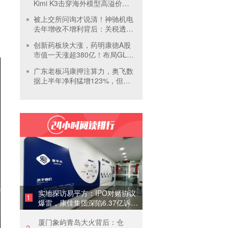
Kimi K3击穿海外模型高溢价壁
垒，引爆全球大模型价格战
被上交所问询才说清！神驰机电
去年增收不增利背后：关税透支
订单、北美飓风骤减
创新药板块大涨，药明康德A股
市值一天涨超380亿！布局GLP-
1面临竞争加剧
广东老板冯康押注算力，奥飞数
据上半年净利猛增123%，但总
负债首超126亿元
实地探访易平方：IPO对赌协议
1
爆雷，康佳集团深陷6.37亿诉讼
泥潭
厦门象屿青岛大火背后：仓
2