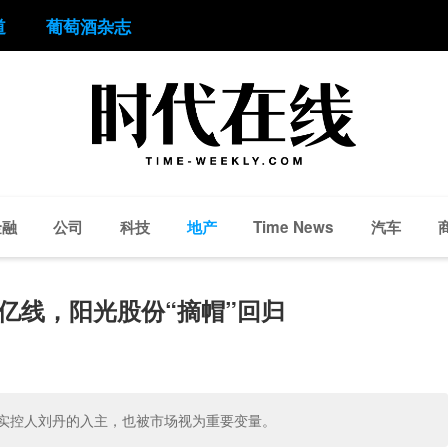
道
葡萄酒杂志
金融
公司
科技
地产
汽车
Time News
亿线，阳光股份“摘帽”回归
新实控人刘丹的入主，也被市场视为重要变量。