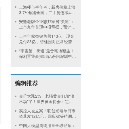
亏超百亿
上海楼市半年考：新房价格上涨
3.7%领跑全国，二手房连续4个
月成交超2万套
安徽老牌企业志邦家居“失速”：
上市九年首现中报亏损，预计最
高亏1.89亿
上半年权益销售额143亿、现金
兑付28亿，碧桂园向正常经营切
换，称“稳住即留在牌桌上”
“宇宙第一街道”最贵宅地诞生！
保利置业豪掷58亿杀回深圳中
心，未来售价或超20万每平
编辑推荐
金价大涨2%，老铺黄金们却“涨
不动”了！世界黄金协会：短期
内首饰市场难快速回暖
实控人被立案！联创光电单日市
值蒸发12亿元，回应称等待调查
结果
中国大模型周调用量全球登顶：