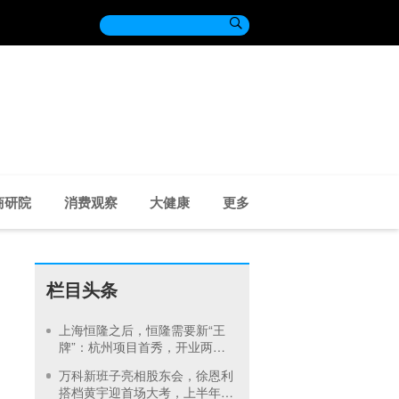

商研院
消费观察
大健康
更多
栏目头条
上海恒隆之后，恒隆需要新“王
牌”：杭州项目首秀，开业两个
月收入4300万
万科新班子亮相股东会，徐恩利
搭档黄宇迎首场大考，上半年预