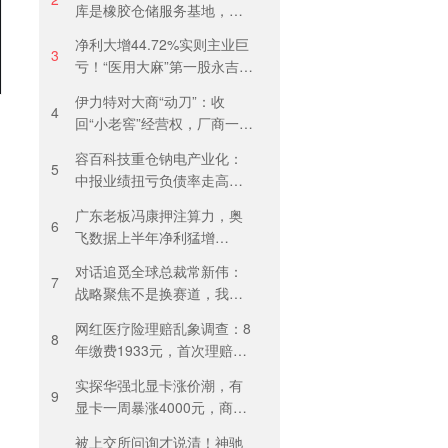
库是橡胶仓储服务基地，当
天气温未达预警，集团5月刚
净利大增44.72%实则主业巨
进行安全管理培训
3
亏！“医用大麻”第一股永吉股
份转型阵痛：靠1.18亿私募
伊力特对大商“动刀”：收
收益“保盈”
4
回“小老窖”经营权，厂商一体
化收入全年增长近三成
容百科技重仓钠电产业化：
5
中报业绩扭亏负债率走高，
百亿扩产承压前行
广东老板冯康押注算力，奥
6
飞数据上半年净利猛增
123%，但总负债首超126亿
对话追觅全球总裁常新伟：
元
7
战略聚焦不是换赛道，我们
会长期深耕物理 AI
网红医疗险理赔乱象调查：8
8
年缴费1933元，首次理赔被
卡17天！百万医疗险“宽进严
实探华强北显卡涨价潮，有
出”困住投保人
9
显卡一周暴涨4000元，商
户：贵到我都不敢进货
被上交所问询才说清！神驰