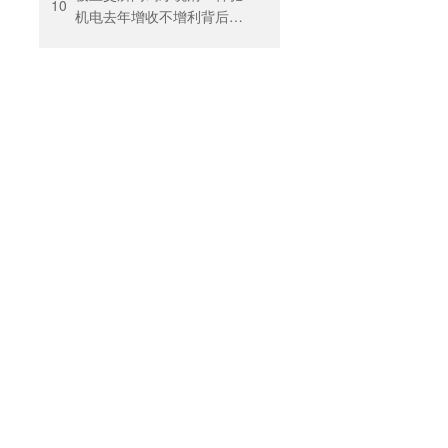
10
机电去年增收不增利背后：
关税透支订单、北美飓风骤
减