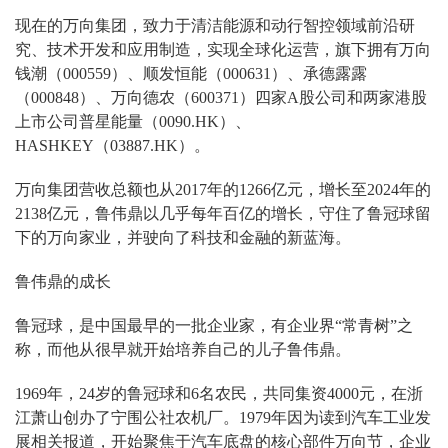
现在的万向集团，致力于清洁能源和动行智控领域前沿研
究、技术开发和应用制造，实现全球化运营，旗下拥有万向
钱潮（000559）、顺发恒能（000631）、承德露露
（000848）、万向德农（600371）四家A股公司和两家港股
上市公司普星能量（0090.HK）、
HASHKEY（03887.HK）。
万向集团营收总额也从2017年的1266亿元，增长至2024年的
2138亿元，鲁伟鼎以几乎每年百亿的增长，守住了鲁冠球留
下的万向家业，并驶向了科技和金融的新蓝海。
鲁伟鼎的成长
鲁冠球，是中国最早的一批企业家，有企业界“常青树”之
称，而他从很早就开始培养自己的儿子鲁伟鼎。
1969年，24岁的鲁冠球和6名农民，共同集资4000元，在浙
江萧山创办了宁围公社农机厂。1979年因为读到汽车工业发
展相关报道，开始聚焦于汽车底盘的核心部件万向节，企业