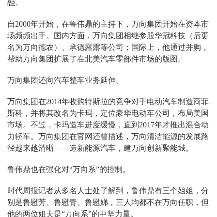
融。
自2000年开始，在鲁伟鼎的主持下，万向集团开始在资本市
场频频出手。国内方面，万向集团相继参股华冠科技（后更
名为万向德农）、承德露露等公司；国际上，他通过并购，
帮助万向集团扩展了在北美汽车零部件市场的版图。
万向集团还向汽车整车业务延伸。
万向集团在2014年收购特斯拉的竞争对手电动汽车制造商菲
斯科，并将其改名为卡玛，定位豪华电动车公司，布局美国
市场。不过，卡玛造车进度缓慢，直到2017年才推出混合动
力轿车。万向集团在官网还曾描述，万向清洁能源的发展路
径越来越清晰——造新能源汽车，建万向创新聚能城。
鲁伟鼎也在强化对“万向系”的控制。
时代周报记者从多名人士处了解到，鲁伟鼎有三个姐姐，分
别是鲁慰芳、鲁慰青、鲁慰娣，三人均都不在万向任职，但
他的两位姐夫是“万向系”的中坚力量。