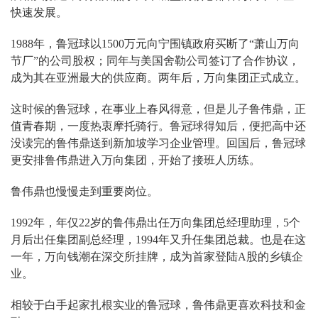
快速发展。
1988年，鲁冠球以1500万元向宁围镇政府买断了“萧山万向
节厂”的公司股权；同年与美国舍勒公司签订了合作协议，
成为其在亚洲最大的供应商。两年后，万向集团正式成立。
这时候的鲁冠球，在事业上春风得意，但是儿子鲁伟鼎，正
值青春期，一度热衷摩托骑行。鲁冠球得知后，便把高中还
没读完的鲁伟鼎送到新加坡学习企业管理。回国后，鲁冠球
更安排鲁伟鼎进入万向集团，开始了接班人历练。
鲁伟鼎也慢慢走到重要岗位。
1992年，年仅22岁的鲁伟鼎出任万向集团总经理助理，5个
月后出任集团副总经理，1994年又升任集团总裁。也是在这
一年，万向钱潮在深交所挂牌，成为首家登陆A股的乡镇企
业。
相较于白手起家扎根实业的鲁冠球，鲁伟鼎更喜欢科技和金