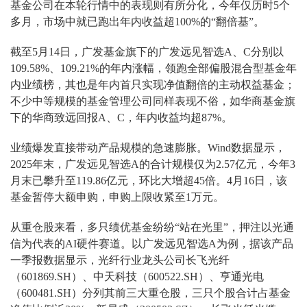
基金公司在本轮行情中的表现则有所分化，今年仅历时5个
多月，市场中就已跑出年内收益超100%的“翻倍基”。
截至5月14日，广发基金旗下的广发远见智选A、C分别以
109.58%、109.21%的年内涨幅，领跑全部偏股混合型基金年
内业绩榜，其也是年内首只实现净值翻倍的主动权益基金；
不少中等规模的基金管理公司同样表现不俗，如华商基金旗
下的华商致远回报A、C，年内收益均超87%。
业绩爆发直接带动产品规模的急速膨胀。Wind数据显示，
2025年末，广发远见智选A的合计规模仅为2.57亿元，今年3
月末已攀升至119.86亿元，环比大增超45倍。4月16日，该
基金暂停大额申购，申购上限收紧至1万元。
从重仓股来看，多只绩优基金纷纷“站在光里”，押注以光通
信为代表的AI硬件赛道。以广发远见智选A为例，据该产品
一季报数据显示，光纤行业龙头公司长飞光纤
（601869.SH）、中天科技（600522.SH）、亨通光电
（600481.SH）分列其前三大重仓股，三只个股合计占基金