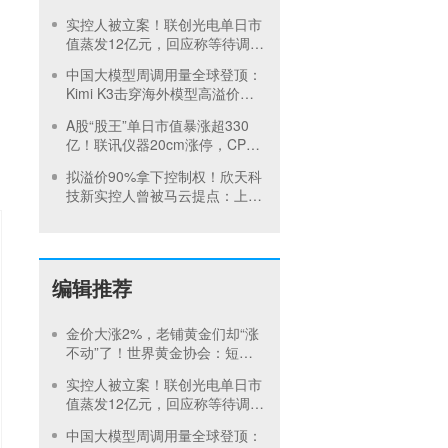
存技术、资金、供应链三重短板
实控人被立案！联创光电单日市
值蒸发12亿元，回应称等待调查
结果
中国大模型周调用量全球登顶：
Kimi K3击穿海外模型高溢价壁
垒，引爆全球大模型价格战
A股“股王”单日市值暴涨超330
亿！联讯仪器20cm涨停，CPO
热潮挡不住？
拟溢价90%拿下控制权！欣天科
技新实控人曾被马云提点：上市
是非常严肃的事情
编辑推荐
金价大涨2%，老铺黄金们却“涨
不动”了！世界黄金协会：短期
内首饰市场难快速回暖
实控人被立案！联创光电单日市
值蒸发12亿元，回应称等待调查
结果
中国大模型周调用量全球登顶：