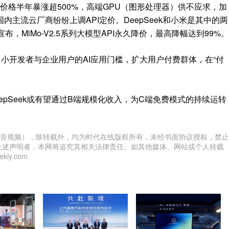
‌）价格半年暴涨超500%，高端GPU（图形处理器）供不应求，加
主流云厂商纷纷上调API定价。DeepSeek和小米是其中的两
宣布，
MiMo-V2.5
系列大模型API永久降价，最高降幅达到99%。
中小开发者与企业用户的AI应用门槛，扩大用户付费群体，在“付
epSeek或有望通过B端规模化收入，为C端免费模式的持续运转
音视频），除转载外，均为时代在线版权所有，未经书面协议授权，禁止
上述声明者，本网将追究其相关法律责任。如其他媒体、网站或个人转载
ly.com