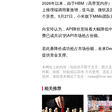
2026年以来，由于HBM（‌高带宽内存
上推理端调用量激增，亚马逊、微软及国内
个异类。5月27日，小米旗下MiMo团队
向安玲认为，API降价意味着大幅降低
费已成共识”的API市场抢占份额。
若此番降价成功抢占市场份额，未来De
提供资金支撑。
本网站上的内容（包括但不限于文字、图片及
转载、链接、转贴或以其他 方式使用。违反
使用，请联系本网站丁先生：news@time-week
相关推荐