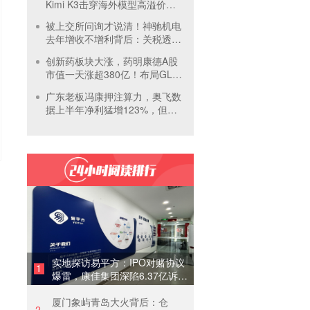
Kimi K3击穿海外模型高溢价壁
垒，引爆全球大模型价格战
被上交所问询才说清！神驰机电
去年增收不增利背后：关税透支
订单、北美飓风骤减
创新药板块大涨，药明康德A股
市值一天涨超380亿！布局GLP-
1面临竞争加剧
广东老板冯康押注算力，奥飞数
据上半年净利猛增123%，但总
负债首超126亿元
实地探访易平方：IPO对赌协议
1
爆雷，康佳集团深陷6.37亿诉讼
泥潭
厦门象屿青岛大火背后：仓
2