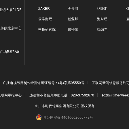
ZAKER
全景网
格隆汇
世纪大厦21DE
云掌财经
创业邦
泡财经
版传媒北京中心
中指研究院
雷科技
投融界
广场B座3A01
广播电视节目制作经营许可证编号：(粤)字第05550号
互联网新闻信息服务许可证编
互联网举报中心
违法和不良信息举报电话：020-37592670
sdzb@time-week
© 广东时代传媒集团有限公司 版权所有
粤公网安备 44010602006778号