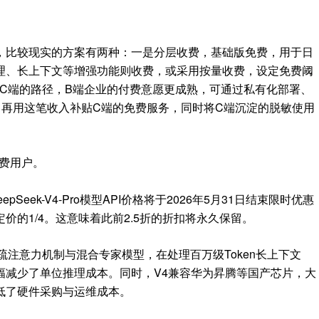
，比较现实的方案有两种：一是分层收费，基础版免费，用于日
理、长上下文等增强功能则收费，或
采用按量收费，设定免费阈
反哺C端的路径，B端企业的付费意愿更成熟，可通过私有化部署、
，再用这笔收入补贴C端的免费服务，同时将C端沉淀的脱敏使用
付费用户。
epSeek-V4-Pro模型API价格将于2026年5月31日结束限时优惠
价的1/4。这意味着此前2.5折的折扣将永久保留。
研稀疏注意力机制与混合专家模型，在处理百万级Token长上下文
幅减少了单位推理成本。同时，V4兼容华为昇腾等国产芯片，大
低了硬件采购与运维成本。