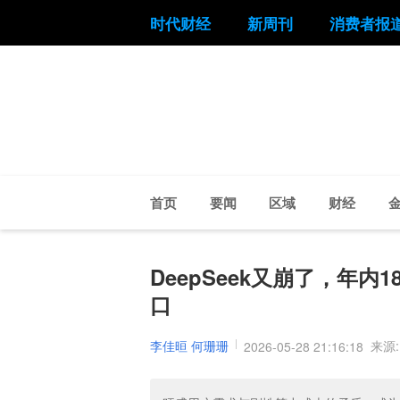
时代财经
新周刊
消费者报
首页
要闻
区域
财经
DeepSeek又崩了，年
口
李佳晅 何珊珊
来源
2026-05-28 21:16:18