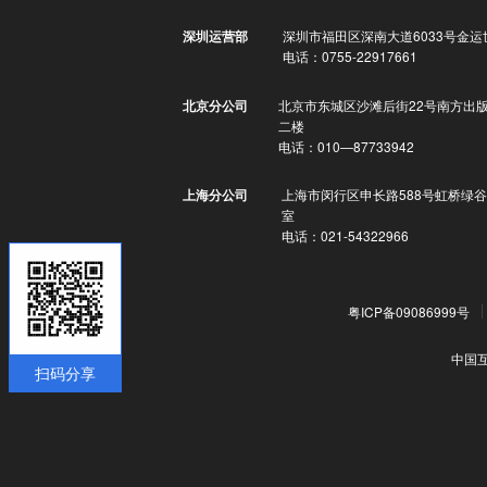
深圳市福田区深南大道6033号金运
深圳运营部
电话：0755-22917661
北京市东城区沙滩后街22号南方出
北京分公司
二楼
电话：010—87733942
上海市闵行区申长路588号虹桥绿谷
上海分公司
室
电话：021-54322966
粤ICP备09086999号
中国
扫码分享