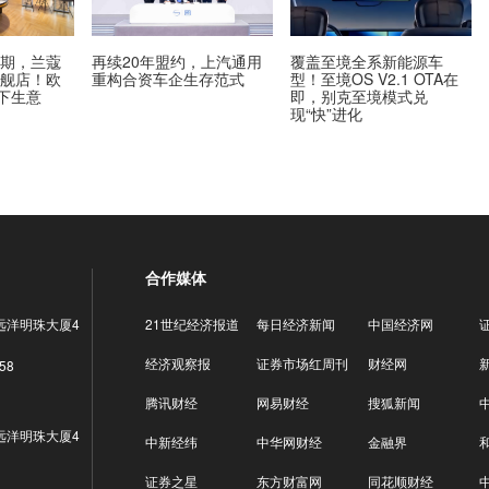
到期，兰蔻
再续20年盟约，上汽通用
覆盖至境全系新能源车
旗舰店！欧
重构合资车企生存范式
型！至境OS V2.1 OTA在
线下生意
即，别克至境模式兑
现“快”进化
合作媒体
远洋明珠大厦4
21世纪经济报道
每日经济新闻
中国经济网
经济观察报
证券市场红周刊
财经网
58
腾讯财经
网易财经
搜狐新闻
远洋明珠大厦4
中新经纬
中华网财经
金融界
证券之星
东方财富网
同花顺财经