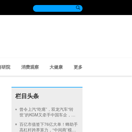

商研院
消费观察
大健康
更多
栏目头条
曾令上汽“吃瘪”，双龙汽车“转
世”的KGM又牵手中国车企，奇
瑞全球化如何再进一步
百亿市值签下76亿大单！蜂助手
高杠杆跨界算力，“中间商”模式