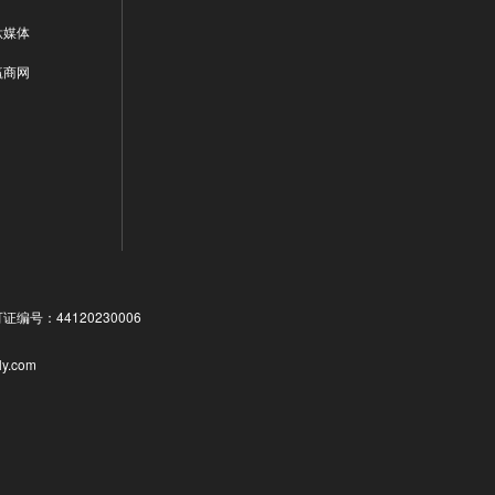
钛媒体
赢商网
号：44120230006
ly.com