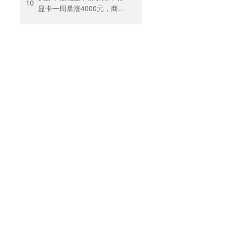
10
显卡一周暴涨4000元，商
户：贵到我都不敢进货