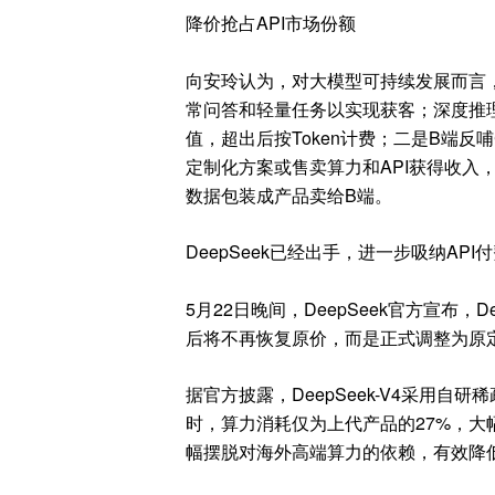
降价抢占API市场份额
向安玲认为，对大模型可持续发展而言
常问答和轻量任务以实现获客；深度推
值，超出后按
Token计费；二是B端
定制化方案或售卖算力和API获得收入
数据包装成产品卖给B端。
DeepSeek已经出手，进一步吸纳API
5月22日晚间，DeepSeek官方宣布，De
后将不再恢复原价，而是正式调整为原定
据官方披露，DeepSeek-V4采用自
时，算力消耗仅为上代产品的27%，大
幅摆脱对海外高端算力的依赖，有效降