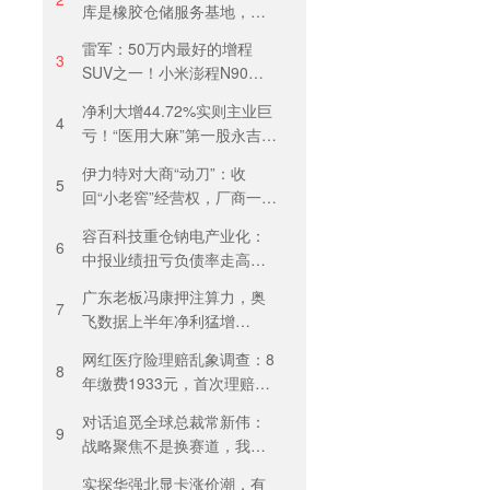
库是橡胶仓储服务基地，当
天气温未达预警，集团5月刚
雷军：50万内最好的增程
进行安全管理培训
3
SUV之一！小米澎程N90
Max预售29.99万元，能否复
净利大增44.72%实则主业巨
制YU7热度？
4
亏！“医用大麻”第一股永吉股
份转型阵痛：靠1.18亿私募
伊力特对大商“动刀”：收
收益“保盈”
5
回“小老窖”经营权，厂商一体
化收入全年增长近三成
容百科技重仓钠电产业化：
6
中报业绩扭亏负债率走高，
百亿扩产承压前行
广东老板冯康押注算力，奥
7
飞数据上半年净利猛增
123%，但总负债首超126亿
网红医疗险理赔乱象调查：8
元
8
年缴费1933元，首次理赔被
卡17天！百万医疗险“宽进严
对话追觅全球总裁常新伟：
出”困住投保人
9
战略聚焦不是换赛道，我们
会长期深耕物理 AI
实探华强北显卡涨价潮，有