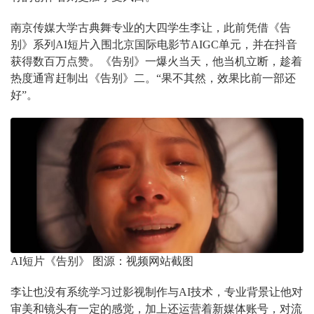
南京传媒大学古典舞专业的大四学生李让，此前凭借《告
别》系列AI短片入围北京国际电影节AIGC单元，并在抖音
获得数百万点赞。《告别》一爆火当天，他当机立断，趁着
热度通宵赶制出《告别》二。“果不其然，效果比前一部还
好”。
AI短片《告别》 图源：视频网站截图
李让也没有系统学习过影视制作与AI技术，专业背景让他对
审美和镜头有一定的感觉，加上还运营着新媒体账号，对流