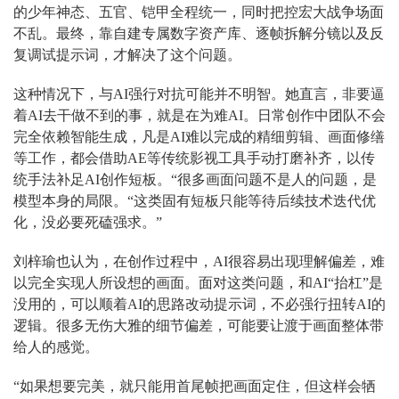
的少年神态、五官、铠甲全程统一，同时把控宏大战争场面
不乱。最终，靠自建专属数字资产库、逐帧拆解分镜以及反
复调试提示词，才解决了这个问题。
这种情况下，与AI强行对抗可能并不明智。她直言，非要逼
着AI去干做不到的事，就是在为难AI。日常创作中团队不会
完全依赖智能生成，凡是AI难以完成的精细剪辑、画面修缮
等工作，都会借助AE等传统影视工具手动打磨补齐，以传
统手法补足AI创作短板。“很多画面问题不是人的问题，是
模型本身的局限。“这类固有短板只能等待后续技术迭代优
化，没必要死磕强求。”
刘梓瑜也认为，在创作过程中，AI很容易出现理解偏差，难
以完全实现人所设想的画面。面对这类问题，和AI“抬杠”是
没用的，可以顺着AI的思路改动提示词，不必强行扭转AI的
逻辑。很多无伤大雅的细节偏差，可能要让渡于画面整体带
给人的感觉。
“如果想要完美，就只能用首尾帧把画面定住，但这样会牺