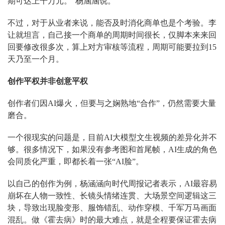
期可达上千万元。”杨涵涵说。
不过，对于从业者来说，能否及时消化商单也是个考验。李
让就坦言，自己接一个商单的周期时间很长，仅脚本来来回
回要修改很多次，算上对方审核等流程，周期可能要拉到15
天乃至一个月。
创作平权并非创意平权
创作者们因AI爆火，但要与之娴熟地“合作”，仍然需要大量
磨合。
一个很现实的问题是，目前AI大模型文生视频的差异化并不
够。很多情况下，如果没有参考图和首尾帧，AI生成的角色
会同质化严重，即都长着一张“AI脸”。
以自己的创作为例，杨涵涵向时代周报记者表示，AI最容易
崩坏在人物一致性、长镜头情绪连贯、大场景空间逻辑这三
块，导致出现脸变形、服饰错乱、动作穿模、千军万马画面
混乱。做《霍去病》时的最大难点，就是全程要保证霍去病