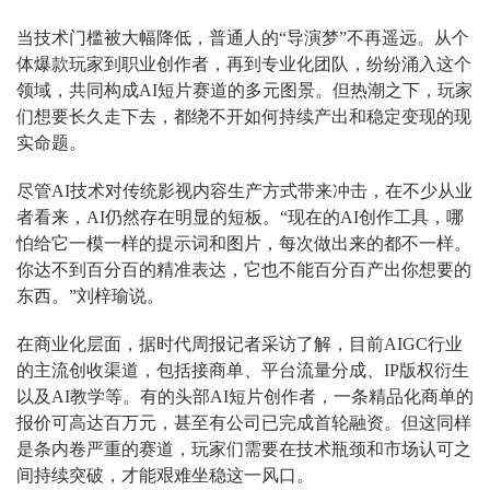
当技术门槛被大幅降低，普通人的“导演梦”不再遥远。从个
体爆款玩家到职业创作者，再到专业化团队，纷纷涌入这个
领域，共同构成AI短片赛道的多元图景。但热潮之下，玩家
们想要长久走下去，都绕不开如何持续产出和稳定变现的现
实命题。
尽管AI技术对传统影视内容生产方式带来冲击，在不少从业
者看来，AI仍然存在明显的短板。“现在的AI创作工具，哪
怕给它一模一样的提示词和图片，每次做出来的都不一样。
你达不到百分百的精准表达，它也不能百分百产出你想要的
东西。”刘梓瑜说。
在商业化层面，据时代周报记者采访了解，目前AIGC行业
的主流创收渠道，包括接商单、平台流量分成、IP版权衍生
以及AI教学等。有的头部AI短片创作者，一条精品化商单的
报价可高达百万元，甚至有公司已完成首轮融资。但这同样
是条内卷严重的赛道，玩家们需要在技术瓶颈和市场认可之
间持续突破，才能艰难坐稳这一风口。