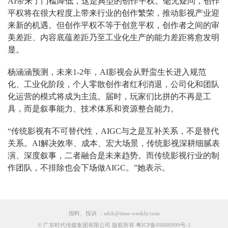
AI带来了门槛降低，这是典型的创作平权。毫无疑问，创作
平权将在很大程度上带来行业的创作繁荣，推动影视产业迎
来新的机遇。但创作平权不等于创意平权，创作者之间的审
美差距、内容底蕴差距乃至工业化生产的能力差距将愈发明
显。
杨涵涵预测，未来1-2年，AI影视会从野蛮生长进入规范
化、工业化阶段，个人零散创作者红利消退，公司化和团队
化运营的模式将成为主流。届时，玩家们比拼的不再是工
具，而是叙事能力、技术体系和资源整合能力。
“传统影视有不可替代性，AIGC与之是互补关系，不是替代
关系。AI解决效率、成本、宏大场景，传统影视深耕细腻表
演、深度叙事，二者融合是未来趋势。而传统影视行业的制
作团队，不排除也会下场做AIGC。”她表示。
报料、投诉 ：sdzb@time-weekly.com
© 广东时代传媒集团有限公司 版权所有 粤ICP备09086999号-1