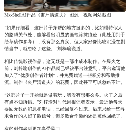
Mx-ShellAI作品《丧尸清道夫》 图源：视频网站截图
“如果仔细看，这部片子穿帮的地方挺多的，比如模特假人
的胳膊关节处，能够看出明显的画笔涂抹痕迹（此处用到手
绘草稿作参考），没有那么真实。但大家好像比较沉浸在剧
情当中，就忽略了这些。”刘梓瑜说道。
相比传统影视作品，这无疑是一部小成本制作。在爆火之
前，刘梓瑜创作的AI作品就已经被平台注意到，平台邀请他
加入了“优质创作者计划“，并免费赠送一些积分和帮助推
流。制作《丧尸清道夫》的花费，因此甚至可以忽略不计。
“这部片子一开始就是做着玩，我没有想那么多。火了之后
有点不知所措。”刘梓瑜对时代周报记者表示，最近他每天
要回无数的消息和电话，已经回复不过来。后来只给一些寻
求合作的人留了微信号，但多数合作邀约还是被他回绝了。
有的创作者则更加享受风口。