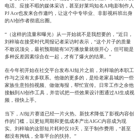
电话、应接不暇的媒体采访，甚至好莱坞知名AI电影制作人
PJ Ace也发来合作邀约，让这个中专毕业、非影视科班出身
的AI创作者彻底出圈。
“（这样的流量和曝光）从一开始就不是我想要的，”近日，
刘梓瑜在接受时代周报记者采访时表示，“这个片子的质量
不敢说顶尖，最初预期能有50万播放量就很开心，但可能是
多种反差因素综合在一起，才有了爆火的结果。”
在今年初开始在社交平台发布AI短片之前，刘梓瑜的本职工
作与之没有太多联系。他做的更多的，是给老家县城的一些
家族生意拍拍视频、做做海报，帮忙宣传。日常工作之余他
接触到AI创作工具，并尝试把一些效果设计图通过AI生成视
频，很快上手。
当下，AI短片赛道已经一片火热。新技术降低了影视内容创
作的门槛，以更短周期和更低成本产出AIGC内容成为现
实。刘梓瑜的这部短片耗时仅10天，至于制作费用，“甚至
都没有掏钱，全靠平台的扶持。”