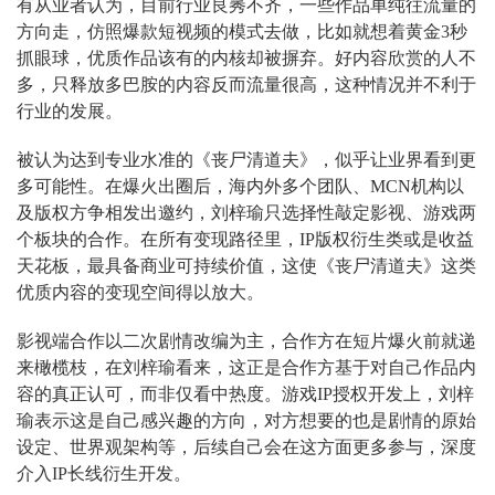
有从业者认为，目前行业良莠不齐，一些作品单纯往流量的
方向走，仿照爆款短视频的模式去做，比如就想着黄金3秒
抓眼球，优质作品该有的内核却被摒弃。好内容欣赏的人不
多，只释放多巴胺的内容反而流量很高，这种情况并不利于
行业的发展。
被认为达到专业水准的《丧尸清道夫》，似乎让业界看到更
多可能性。在爆火出圈后，海内外多个团队、MCN机构以
及版权方争相发出邀约，刘梓瑜只选择性敲定影视、游戏两
个板块的合作。在所有变现路径里，IP版权衍生类或是收益
天花板，最具备商业可持续价值，这使《丧尸清道夫》这类
优质内容的变现空间得以放大。
影视端合作以二次剧情改编为主，合作方在短片爆火前就递
来橄榄枝，在刘梓瑜看来，这正是合作方基于对自己作品内
容的真正认可，而非仅看中热度。游戏IP授权开发上，刘梓
瑜表示这是自己感兴趣的方向，对方想要的也是剧情的原始
设定、世界观架构等，后续自己会在这方面更多参与，深度
介入IP长线衍生开发。