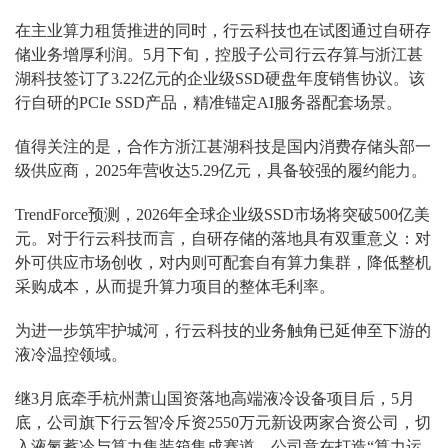
在主业算力租赁推进的同时，行云科技也在试图通过自研存
储业务增厚利润。5月下旬，控股子公司行云存算与浙江甚
湖科技签订了3.22亿元的企业级SSD硬盘年度销售协议。该
行自研的PCIe SSD产品，精准锚定AI服务器配套场景。
值得关注的是，合作方浙江甚湖科技是国内消费存储头部一
级供应商，2025年营收达5.29亿元，具备较强的履约能力。
TrendForce预测，2026年全球企业级SSD市场将突破500亿美
元。对于行云科技而言，自研存储的落地具有双重意义：对
外可供应市场创收，对内则可配套自有算力集群，降低整机
采购成本，从而提升算力项目的整体毛利率。
为进一步筑牢护城河，行云科技的业务触角已延伸至下游的
液冷温控领域。
继3月底牵手杭州萧山国资落地高端液冷设备项目后，5月
底，公司旗下行云智冷斥资2550万元新设两家合资公司，切
入液氮蓄冷与算力集装箱集成赛道。公司意在打造“算力运