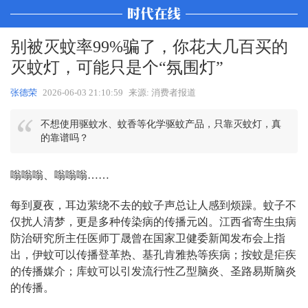
别被灭蚊率99%骗了，你花大几百买的
灭蚊灯，可能只是个“氛围灯”
张德荣
2026-06-03 21:10:59
来源: 消费者报道
不想使用驱蚊水、蚊香等化学驱蚊产品，只靠灭蚊灯，真
的靠谱吗？
嗡嗡嗡、嗡嗡嗡……
每到夏夜，耳边萦绕不去的蚊子声总让人感到烦躁。蚊子不
仅扰人清梦，更是多种传染病的传播元凶。江西省寄生虫病
防治研究所主任医师丁晟曾在国家卫健委新闻发布会上指
出，伊蚊可以传播登革热、基孔肯雅热
等疾病；按蚊是疟疾
的传播媒介；库蚊可以引发流行性乙型脑炎、圣路易斯脑炎
的传播。