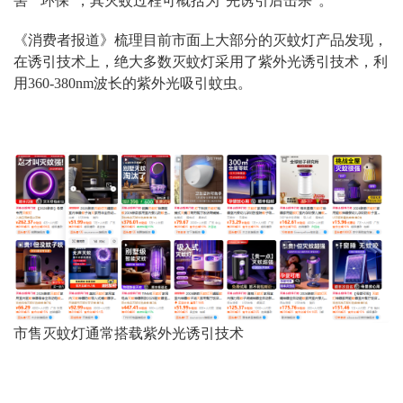
害”“环保”，其灭蚊过程可概括为“先诱引后击杀”。
《消费者报道》梳理目前市面上大部分的灭蚊灯产品发现，
在诱引技术上，绝大多数灭蚊灯采用了紫外光诱引技术，利
用360-380nm波长的紫外光吸引蚊虫。
市售灭蚊灯通常搭载紫外光诱引技术