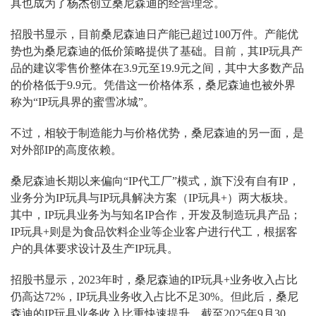
具也成为了杨杰创立桑尼森迪的经营理念。
招股书显示，目前桑尼森迪日产能已超过100万件。产能优
势也为桑尼森迪的低价策略提供了基础。目前，其IP玩具产
品的建议零售价整体在3.9元至19.9元之间，其中大多数产品
的价格低于9.9元。凭借这一价格体系，桑尼森迪也被外界
称为“IP玩具界的蜜雪冰城”。
不过，相较于制造能力与价格优势，桑尼森迪的另一面，是
对外部IP的高度依赖。
桑尼森迪长期以来偏向“IP代工厂”模式，旗下没有自有IP，
业务分为IP玩具与IP玩具解决方案（IP玩具+）两大板块。
其中，IP玩具业务为与知名IP合作，开发及制造玩具产品；
IP玩具+则是为食品饮料企业等企业客户进行代工，根据客
户的具体要求设计及生产IP玩具。
招股书显示，2023年时，桑尼森迪的IP玩具+业务收入占比
仍高达72%，IP玩具业务收入占比不足30%。但此后，桑尼
森迪的IP玩具业务收入比重快速提升，截至2025年9月30