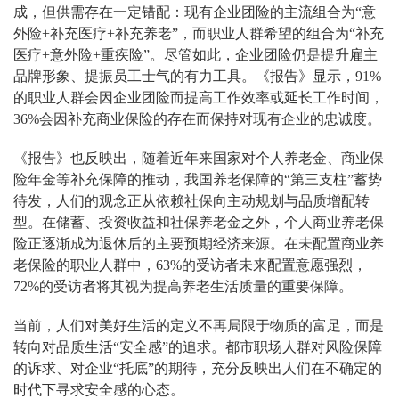
成，但供需存在一定错配：现有企业团险的主流组合为“意
外险+补充医疗+补充养老”，而职业人群希望的组合为“补充
医疗+意外险+重疾险”。尽管如此，企业团险仍是提升雇主
品牌形象、提振员工士气的有力工具。《报告》显示，91%
的职业人群会因企业团险而提高工作效率或延长工作时间，
36%会因补充商业保险的存在而保持对现有企业的忠诚度。
《报告》也反映出，随着近年来国家对个人养老金、商业保
险年金等补充保障的推动，我国养老保障的“第三支柱”蓄势
待发，人们的观念正从依赖社保向主动规划与品质增配转
型。在储蓄、投资收益和社保养老金之外，个人商业养老保
险正逐渐成为退休后的主要预期经济来源。在未配置商业养
老保险的职业人群中，63%的受访者未来配置意愿强烈，
72%的受访者将其视为提高养老生活质量的重要保障。
当前，人们对美好生活的定义不再局限于物质的富足，而是
转向对品质生活“安全感”的追求。都市职场人群对风险保障
的诉求、对企业“托底”的期待，充分反映出人们在不确定的
时代下寻求安全感的心态。