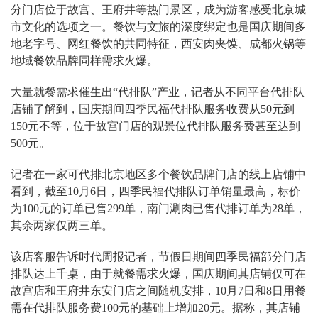
分门店位于故宫、王府井等热门景区，成为游客感受北京城
市文化的选项之一。餐饮与文旅的深度绑定也是国庆期间多
地老字号、网红餐饮的共同特征，西安肉夹馍、成都火锅等
地域餐饮品牌同样需求火爆。
大量就餐需求催生出“代排队”产业，记者从不同平台代排队
店铺了解到，国庆期间四季民福代排队服务收费从50元到
150元不等，位于故宫门店的观景位代排队服务费甚至达到
500元。
记者在一家可代排北京地区多个餐饮品牌门店的线上店铺中
看到，截至10月6日，四季民福代排队订单销量最高，标价
为100元的订单已售299单，南门涮肉已售代排订单为28单，
其余两家仅两三单。
该店客服告诉时代周报记者，节假日期间四季民福部分门店
排队达上千桌，由于就餐需求火爆，国庆期间其店铺仅可在
故宫店和王府井东安门店之间随机安排，10月7日和8日用餐
需在代排队服务费100元的基础上增加20元。据称，其店铺