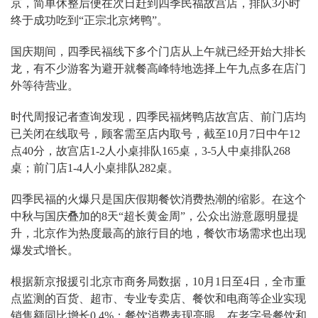
京，简单休整后便在次日赶到四季民福故宫店，排队3小时
终于成功吃到“正宗北京烤鸭”。
国庆期间，四季民福线下多个门店从上午就已经开始大排长
龙，有不少游客为避开就餐高峰特地选择上午九点多在店门
外等待营业。
时代周报记者查询发现，四季民福烤鸭店故宫店、前门店均
已关闭在线取号，顾客需至店内取号，截至10月7日中午12
点40分，故宫店1-2人小桌排队165桌，3-5人中桌排队268
桌；前门店1-4人小桌排队282桌。
四季民福的火爆只是国庆假期餐饮消费热潮的缩影。在这个
中秋与国庆叠加的8天“超长黄金周”，公众出游意愿明显提
升，北京作为热度最高的旅行目的地，餐饮市场需求也出现
爆发式增长。
根据新京报援引北京市商务局数据，10月1日至4日，全市重
点监测的百货、超市、专业专卖店、餐饮和电商等企业实现
销售额同比增长0.4%；餐饮消费表现亮眼，在老字号餐饮和