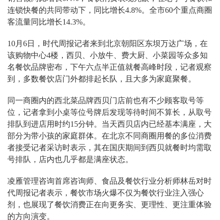
连锁快餐的共同带动下，同比增长4.8%。全市60个重点商圈
客流量同比增长14.3%。
10月6日，时代周报记者来到北京朝阳区东坝万达广场，在
该购物中心4楼，西贝、小放牛、费大厨、小菜园等众多知
名餐饮品牌密布，下午六点半正值就餐高峰时段，记者观察
到，多数餐饮店门外都排起长队，且大多为家庭聚餐。
同一商圈内的西北菜品牌西贝门店前也有不少顾客取号等
位，记者拿到小桌等位号牌后发现等待时间不算长，从取号
排队到进店用时约15分钟。当天西贝店内已经基本满座，大
部分为带小孩的家庭群体。在北京不同商圈用餐的多位消费
者接受记者采访时表示，其在国庆期间到西贝就餐时均需取
号排队，店内也几乎都是满座状态。
凌雁管理咨询首席咨询师、食品及餐饮行业分析师林岳对时
代周报记者表示，餐饮市场火爆不仅为餐饮行业注入强心
剂，也展现了餐饮消费正在向更务实、更理性、更注重体验
的方向演变。