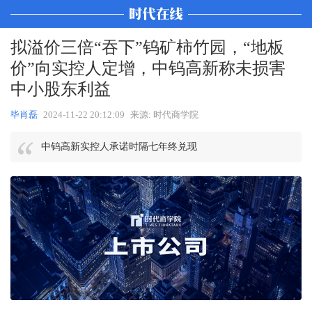
拟溢价三倍“吞下”钨矿柿竹园，“地板
价”向实控人定增，中钨高新称未损害
中小股东利益
毕肖磊
2024-11-22 20:12:09
来源: 时代商学院
中钨高新实控人承诺时隔七年终兑现