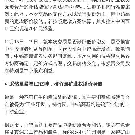
无形资产的评估增值率高达4033.06%，远超多起同行相似案
例；此外，本次交易的支付方式以发行股份为主，但中钨高
新的定增股价较低，若按照定增方案估算，其实控人中国五
矿已实现超20亿元浮盈。
11月15日、19日，就本次交易是否涉嫌低价增发、是否损害
中小投资者利益等问题，时代投研向中钨高新发函、致电询
问，中钨高新证券法务部回复称，本次交易的价格经交易各
方协商确定，定价方式合理，交易价格公允，未损害公司股
东特别是中小股东利益。
可采储量暴增1.2亿吨，柿竹园矿业权溢价40倍
钨是一种不可再生的稀缺战略资源，其主要消费领域硬质合
金被誉为“工业牙齿”，柿竹园、中钨高新均是钨产业链的上
下游企业。
据财报，中钨高新主要产品包括硬质合金和钨、钼等有色金
属及其深加工产品和装备，标的公司柿竹园则是一家钨矿山