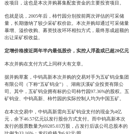
改项目，这也是本次并购募集配套资金的主要投资项目。
也就是说，2005年后，柿竹园分别按前两次评估的可采储
量，长期缴纳了较少采矿权价款。本次并购却通过可采储量
暴增、溢价收购、募资技改环环相扣方式，最终形成超额的
出让采矿权收益。
定增价格接近两年半内最低股价，实控人浮盈或已超20亿元
本次并购在支付方式上同样大有文章。
据并购草案，中钨高新本次并购的交易对手为五矿钨业集团
有限公司（下称“五矿钨业”）、湖南沃溪矿业投资有限公
司。其中，五矿钨业拥有标的公司柿竹园97.36%的股权。五
矿钨业、中钨高新、柿竹园的实际控制人均为中国五矿。
在本次交易中，中钨高新需向五矿钨业支付的现金为4亿
元，余下46.57亿元以发行股份方式支付。而中钨高新本次
发行的股票数量为69285.03万股，占发行后该公司总股本的
比例为33.16%；发行价格为6.92元/股。