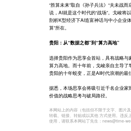
“胜算未来”取自《孙子兵法》“夫未战
说，AI就是这个时代的“战场”。戈峻
剖析K型经济下AI造富神话与中小企业
算”所在。
贵阳：从“数据之都”到“算力高地”
选择贵阳作为思享会首站，具有战略与象
算力高地。而十年前，戈峻亲自主导了苹果
贵阳的十年蜕变，正是AI时代浪潮的最
据悉，本场思享会将吸引近千名企业家到
价值的战略思考与破局路径。
本网站上的内容（包括但不限于文字、图片及
转载、链接、转贴或以其他 方式使用。违反
使用，请联系本网站丁先生：news@time-week