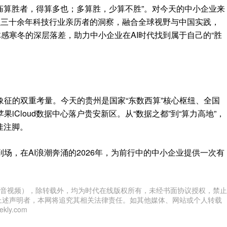
而庙算胜者，得算多也；多算胜，少算不胜”。对今天的中小企业来
将以三十余年科技行业亲历者的洞察，融合全球视野与中国实践，
体感寒冬的深层落差，助力中小企业在AI时代找到属于自己的“胜
征的双重考量。今天的贵州是国家“东数西算”核心枢纽、全国
iCloud数据中心落户贵安新区。从“数据之都”到“算力高地”，
佳注脚。
场，在AI浪潮奔涌的2026年，为前行中的中小企业提供一次有
音视频），除转载外，均为时代在线版权所有，未经书面协议授权，禁止
上述声明者，本网将追究其相关法律责任。如其他媒体、网站或个人转载
ly.com