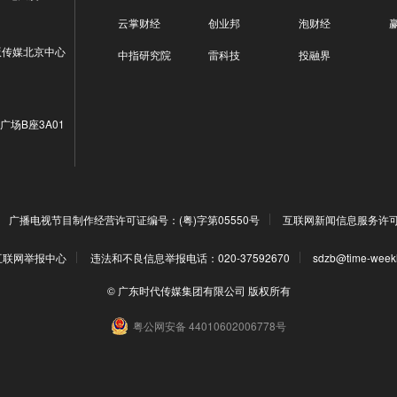
云掌财经
创业邦
泡财经
版传媒北京中心
中指研究院
雷科技
投融界
广场B座3A01
广播电视节目制作经营许可证编号：(粤)字第05550号
互联网新闻信息服务许可证编
互联网举报中心
违法和不良信息举报电话：020-37592670
sdzb@time-week
© 广东时代传媒集团有限公司 版权所有
粤公网安备 44010602006778号