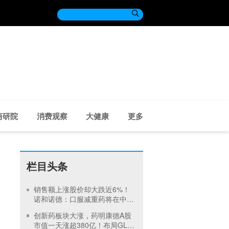

商研院
消费观察
大健康
更多
栏目头条
销售额上涨股价却大跌近6%！
诺和诺德：口服减重药将在中国
递交上市申请
创新药板块大涨，药明康德A股
市值一天涨超380亿！布局GLP-