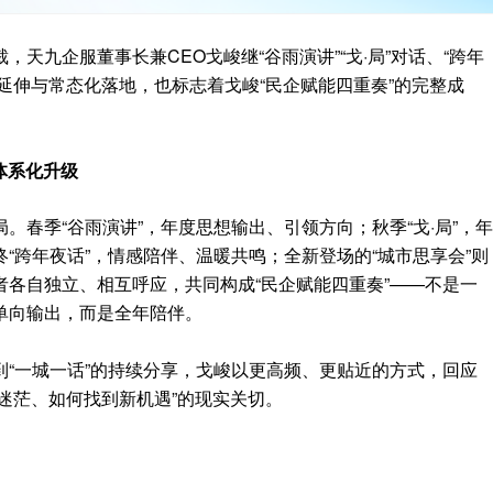
天九企服董事长兼CEO戈峻继“谷雨演讲”“戈·局”对话、“跨年
要延伸与常态化落地，也标志着戈峻“民企赋能四重奏”的完整成
的体系化升级
。春季“谷雨演讲”，年度思想输出、引领方向；秋季“戈·局”，年
“跨年夜话”，情感陪伴、温暖共鸣；全新登场的“城市思享会”则
各自独立、相互呼应，共同构成“民企赋能四重奏”——不是一
单向输出，而是全年陪伴。
“一城一话”的持续分享，戈峻以更高频、更贴近的方式，回应
不迷茫、如何找到新机遇”的现实关切。