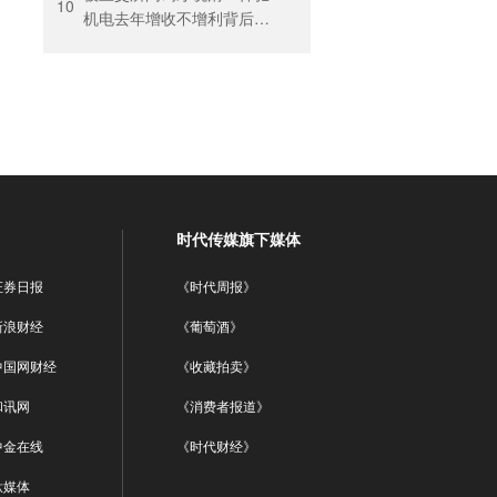
10
机电去年增收不增利背后：
关税透支订单、北美飓风骤
减
时代传媒旗下媒体
证券日报
《时代周报》
新浪财经
《葡萄酒》
中国网财经
《收藏拍卖》
和讯网
《消费者报道》
中金在线
《时代财经》
钛媒体