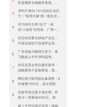
库是橡胶仓储服务基地，当
天气温未达预警，集团5月刚
净利大增44.72%实则主业巨
进行安全管理培训
3
亏！“医用大麻”第一股永吉股
份转型阵痛：靠1.18亿私募
伊力特对大商“动刀”：收
收益“保盈”
4
回“小老窖”经营权，厂商一体
化收入全年增长近三成
容百科技重仓钠电产业化：
5
中报业绩扭亏负债率走高，
百亿扩产承压前行
广东老板冯康押注算力，奥
6
飞数据上半年净利猛增
123%，但总负债首超126亿
对话追觅全球总裁常新伟：
元
7
战略聚焦不是换赛道，我们
会长期深耕物理 AI
网红医疗险理赔乱象调查：8
8
年缴费1933元，首次理赔被
卡17天！百万医疗险“宽进严
实探华强北显卡涨价潮，有
出”困住投保人
9
显卡一周暴涨4000元，商
户：贵到我都不敢进货
被上交所问询才说清！神驰