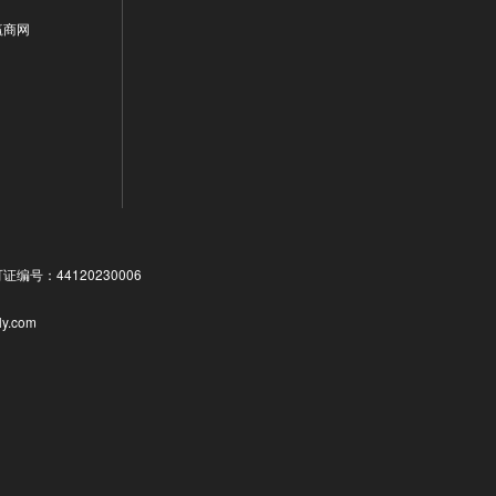
赢商网
号：44120230006
ly.com