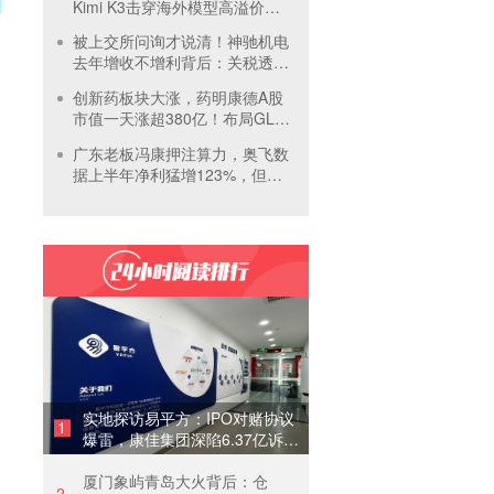
Kimi K3击穿海外模型高溢价壁
垒，引爆全球大模型价格战
被上交所问询才说清！神驰机电
去年增收不增利背后：关税透支
订单、北美飓风骤减
创新药板块大涨，药明康德A股
市值一天涨超380亿！布局GLP-
1面临竞争加剧
广东老板冯康押注算力，奥飞数
据上半年净利猛增123%，但总
负债首超126亿元
实地探访易平方：IPO对赌协议
1
爆雷，康佳集团深陷6.37亿诉讼
泥潭
厦门象屿青岛大火背后：仓
2