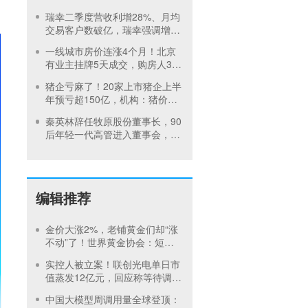
1面临竞争加剧
瑞幸二季度营收利增28%、月均
交易客户数破亿，瑞幸强调增长
不止拼速度
一线城市房价连涨4个月！北京
有业主挂牌5天成交，购房人3周
签约，专家：房价或见底
猪企亏麻了！20家上市猪企上半
年预亏超150亿，机构：猪价或
在第四季度回暖
秦英林辞任牧原股份董事长，90
后年轻一代高管进入董事会，公
司：大模型养猪由高曈主抓
编辑推荐
金价大涨2%，老铺黄金们却“涨
不动”了！世界黄金协会：短期
内首饰市场难快速回暖
实控人被立案！联创光电单日市
值蒸发12亿元，回应称等待调查
结果
中国大模型周调用量全球登顶：