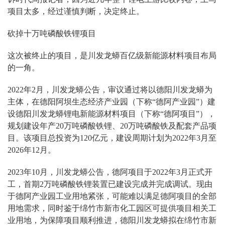
项目太多，经过谨慎判断，决定终止。
砍掉十万吨磷酸铁锂项目
这次被终止的项目，是川发龙蟒百亿级新能源材料项目布局
的一角。
2022年2月，川发龙蟒公告，审议通过将以德阳川发龙蟒为
主体，在德阳阿坝生态经济产业园（下称“德阿产业园”）建
设德阳川发龙蟒锂电新能源材料项目（下称“德阿项目”），
规划建设年产20万吨磷酸铁锂、20万吨磷酸铁及配套产品项
目。该项目总投资为120亿元，建设周期计划为2022年3月至
2026年12月。
2023年10月，川发龙蟒公告，德阿项目于2022年3月正式开
工，首期2万吨磷酸铁锂装置已建设完成并完成调试。现由
于德阿产业园工业用地紧张，可能难以满足德阿项目的全部
用地需求，同时鉴于绵竹市新市化工园区可提供项目相关工
业用地，为保障项目顺利推进，德阳川发龙蟒拟在绵竹市新