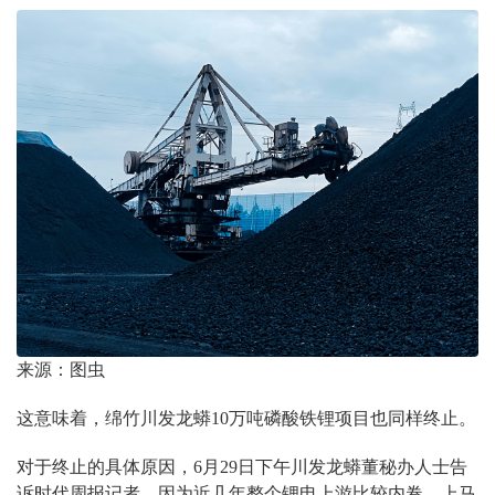
来源：图虫
这意味着，绵竹川发龙蟒10万吨磷酸铁锂项目也同样终止。
对于终止的具体原因，6月29日下午川发龙蟒董秘办人士告
诉时代周报记者，因为近几年整个锂电上游比较内卷，上马