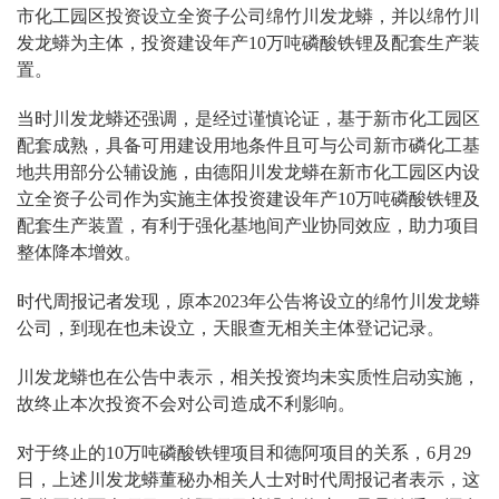
市化工园区投资设立全资子公司绵竹川发龙蟒，并以绵竹川
发龙蟒为主体，投资建设年产10万吨磷酸铁锂及配套生产装
置。
当时川发龙蟒还强调，是经过谨慎论证，基于新市化工园区
配套成熟，具备可用建设用地条件且可与公司新市磷化工基
地共用部分公辅设施，由德阳川发龙蟒在新市化工园区内设
立全资子公司作为实施主体投资建设年产10万吨磷酸铁锂及
配套生产装置，有利于强化基地间产业协同效应，助力项目
整体降本增效。
时代周报记者发现，原本2023年公告将设立的绵竹川发龙蟒
公司，到现在也未设立，天眼查无相关主体登记记录。
川发龙蟒也在公告中表示，相关投资均未实质性启动实施，
故终止本次投资不会对公司造成不利影响。
对于终止的10万吨磷酸铁锂项目和德阿项目的关系，6月29
日，上述川发龙蟒董秘办相关人士对时代周报记者表示，这