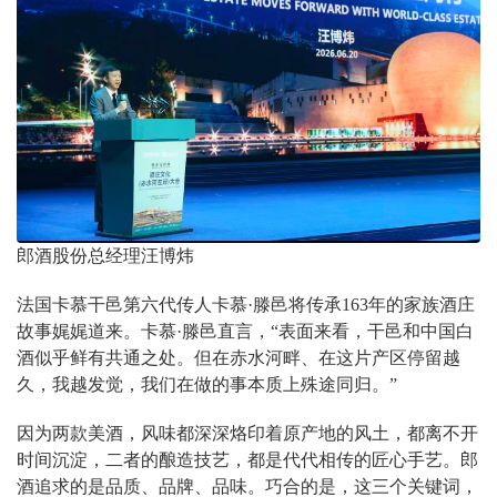
郎酒股份总经理汪博炜
法国卡慕干邑第六代传人卡慕·滕邑将传承163年的家族酒庄
故事娓娓道来。卡慕·滕邑直言，“表面来看，干邑和中国白
酒似乎鲜有共通之处。但在赤水河畔、在这片产区停留越
久，我越发觉，我们在做的事本质上殊途同归。”
因为两款美酒，风味都深深烙印着原产地的风土，都离不开
时间沉淀，二者的酿造技艺，都是代代相传的匠心手艺。郎
酒追求的是品质、品牌、品味。巧合的是，这三个关键词，