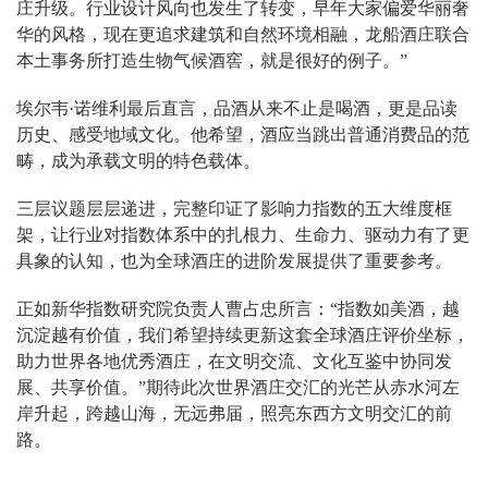
庄升级。行业设计风向也发生了转变，早年大家偏爱华丽奢
华的风格，现在更追求建筑和自然环境相融，龙船酒庄联合
本土事务所打造生物气候酒窖，就是很好的例子。”
埃尔韦·诺维利最后直言，品酒从来不止是喝酒，更是品读
历史、感受地域文化。他希望，酒应当跳出普通消费品的范
畴，成为承载文明的特色载体。
三层议题层层递进，完整印证了影响力指数的五大维度框
架，让行业对指数体系中的扎根力、生命力、驱动力有了更
具象的认知，也为全球酒庄的进阶发展提供了重要参考。
正如新华指数研究院负责人曹占忠所言：“指数如美酒，越
沉淀越有价值，我们希望持续更新这套全球酒庄评价坐标，
助力世界各地优秀酒庄，在文明交流、文化互鉴中协同发
展、共享价值。”期待此次世界酒庄交汇的光芒从赤水河左
岸升起，跨越山海，无远弗届，照亮东西方文明交汇的前
路。