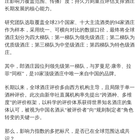
庄影响力覆盖范围、传播广度；持久力则重点评估支撑酒庄
长期发展的核心能力。
研究团队选取覆盖全球23个国家、十大主流酒类的94家酒庄
作为样本，采用统一、可横向对比的数据口径，最终将全球
酒庄划分为四大梯队：第一梯队为领先级酒庄；第二梯队为
优质级酒庄；第三梯队为中坚级酒庄；第四梯队为特色级酒
庄。
其中，郎酒庄园位列领先级第一梯队，与罗曼尼·康帝、拉
菲“同框”，是10家顶级酒庄中唯一来自中国的品牌。
长期以来，全球酒庄评价多由西方机构主导，且局限于单一
酒种评价。此次由新华社直属机构率先提出“跨酒种、多维
度”的评价框架，以科学的评价体系获得世界知名酒庄的集
体认可，被视为中国名酒从“被评价者”向“规则制定者”角色
转变的关键一步。
那么，影响力指数的多把标尺，是否已在全球范围达成共
识？