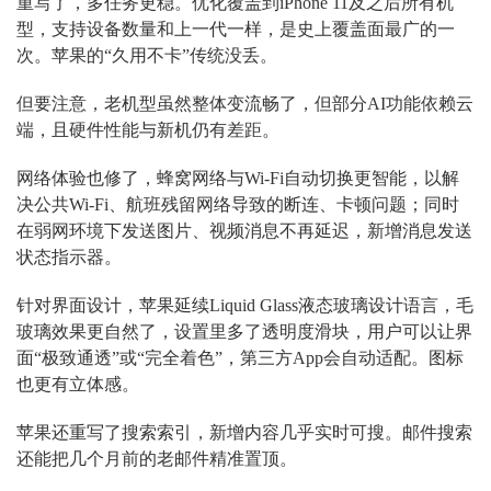
重写了，多任务更稳。优化覆盖到iPhone 11及之后所有机
型，支持设备数量和上一代一样，是史上覆盖面最广的一
次。苹果的“久用不卡”传统没丢。
但要注意，老机型虽然整体变流畅了，但部分AI功能依赖云
端，且硬件性能与新机仍有差距。
网络体验也修了，蜂窝网络与Wi-Fi自动切换更智能，以解
决公共Wi-Fi、航班残留网络导致的断连、卡顿问题；同时
在弱网环境下发送图片、视频消息不再延迟，新增消息发送
状态指示器。
针对界面设计，苹果延续Liquid Glass液态玻璃设计语言，毛
玻璃效果更自然了，设置里多了透明度滑块，用户可以让界
面“极致通透”或“完全着色”，第三方App会自动适配。图标
也更有立体感。
苹果还重写了搜索索引，新增内容几乎实时可搜。邮件搜索
还能把几个月前的老邮件精准置顶。