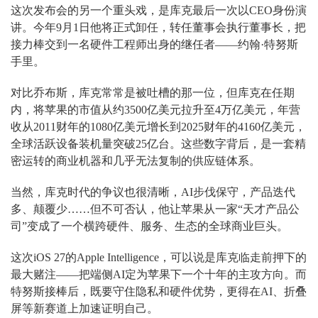
这次发布会的另一个重头戏，是库克最后一次以CEO身份演
讲。今年9月1日他将正式卸任，转任董事会执行董事长，把
接力棒交到一名硬件工程师出身的继任者——约翰·特努斯
手里。
对比乔布斯，库克常常是被吐槽的那一位，但库克在任期
内，将苹果的市值从约3500亿美元拉升至4万亿美元，年营
收从2011财年的1080亿美元增长到2025财年的4160亿美元，
全球活跃设备装机量突破25亿台。这些数字背后，是一套精
密运转的商业机器和几乎无法复制的供应链体系。
当然，库克时代的争议也很清晰，AI步伐保守，产品迭代
多、颠覆少……但不可否认，他让苹果从一家“天才产品公
司”变成了一个横跨硬件、服务、生态的全球商业巨头。
这次iOS 27的Apple Intelligence，可以说是库克临走前押下的
最大赌注——把端侧AI定为苹果下一个十年的主攻方向。而
特努斯接棒后，既要守住隐私和硬件优势，更得在AI、折叠
屏等新赛道上加速证明自己。