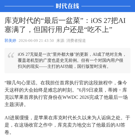
库克时代的“最后一盆菜”：iOS 27把AI
塞满了，但国行用户还是“吃不上”
郭美婷
2026-06-09 21:43:50
来源: 消费者报道
iOS 27无疑是一次“里外都大修”的更新，AI成了绝对主角，
覆盖老机型的广度也是史无前例。但有一个对国内用户很
扫兴的现实——主打的AI功能，国行版暂时没有。
“聊几句心里话。在我担任首席执行官的这段旅程中，像今
天这样的大会始终是难忘的时刻。”6月9日凌晨，蒂姆・库
克以苹果首席执行官身份在WWDC 2026完成了他最后一场
主题演讲。
AI进展缓慢，是苹果在库克时代长久以来为人诟病之处。于
是，在这场收官之作中，库克卖力地交出了他最后的AI答
卷。