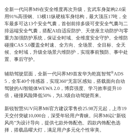
全新一代问界M9在安全维度再次升级，玄武车身架构2.0采
用91%高强钢、13横11纵硬核车身结构，最大顶压17吨，全
车最多可达13个安全气囊，首创前排多级可变安全气囊与二
排远端安全气囊，搭配AI自适应防护、天使座主动防护与零
重力加强防护系统，保证全时域、全维度安全守护。全维防
碰撞CAS 5.0覆盖全时速、全方向、全场景、全目标、全天
候、全时域，升级全场景六维防护，实现事前预防、事中处
置、事后守护。
®
辅助驾驶层面，全新一代问界M9首发华为乾崑智驾
ADS
5，全车40个传感器，实现360°无盲区感知，搭载面向自动
驾驶的AI智能体WEWA 2.0，博弈强度、学习效率提升10
倍，碰撞风险降低50%，为L3级自动驾驶而来。
新锐智慧SUV问界M6官方建议零售价25.98万元起，上市19
天交付突破10,000台，深受年轻用户青睐。问界M6以“新锐
风尚”为设计导向，提供七款外饰配色、四款内饰配色选
择，搭载晶曜大灯，满足用户多元化个性审美。