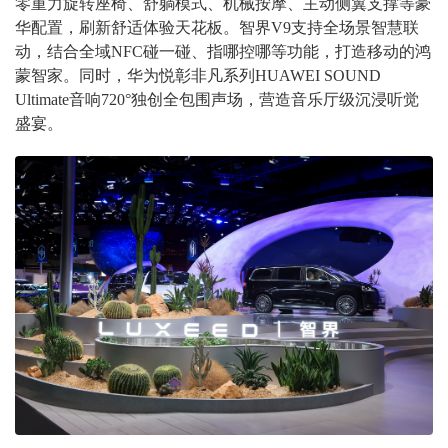
零重力旋转座椅、舒躺模式、机械按摩、主动侧翼支撑等豪
华配置，刷新舒适体验天花板。智界V9支持全场景智慧联
动，结合全域NFC碰一碰、指哪控哪等功能，打造移动的鸿
蒙智家。同时，华为悦彰非凡系列HUAWEI SOUND
Ultimate音响720°独创全包围声场，营造音乐厅级沉浸听觉
盛宴。