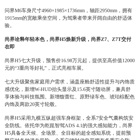
问界M6车身尺寸4960×1985×1736mm，轴距2950mm，拥有
1915mm的宽敞乘坐空间，为驾乘者带来开阔自由的舒适体
验。
尚界诠释年轻本色，尚界H5焕新升级，尚界Z7、Z7T交付
在即
尚界H5七大升级，预售价16.98万元起，提供至高价值12000
元的“3重尚等好礼”，正式亮相车展。
七大升级聚焦家庭用户需求，涵盖座舱舒适性提升与内饰质
感优化，新增W-HUD抬头显示及15.6英寸随动屏，兼具舒
享体验与科技氛围。新增馥蕾红、原野绿车色、琥珀棕配色
内饰及两款20英寸轮毂。
尚界H5采用九横五纵超强车身框架，全系7安全气囊构筑安
全防线。依托华为乾崑智驾ADS 4.1的强大感知能力，尚界
H5具备全天候、全场景、全目标的超全感知系统，提前预