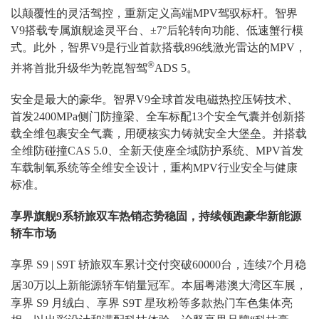
以颠覆性的灵活驾控，重新定义高端MPV驾驭标杆。智界
V9搭载专属旗舰途灵平台、±7°后轮转向功能、低速蟹行模
式。此外，智界V9是行业首款搭载896线激光雷达的MPV，
®
并将首批升级华为乾崑智驾
ADS 5。
安全是最大的豪华。智界V9全球首发电磁热控压铸技术、
首发2400MPa侧门防撞梁、全车标配13个安全气囊并创新搭
载全维包裹安全气囊，用硬核实力铸就安全大堡垒。并搭载
全维防碰撞CAS 5.0、全新天使座全域防护系统、MPV首发
车载制氧系统等全维安全设计，重构MPV行业安全与健康
标准。
享界旗舰9系轿旅双车热销态势稳固，持续领跑豪华新能源
轿车市场
享界 S9 | S9T 轿旅双车累计交付突破60000台，连续7个月稳
居30万以上新能源轿车销量冠军
。本届粤港澳大湾区车展，
享界 S9 月绒白、享界 S9T 星玫粉等多款热门车色集体亮