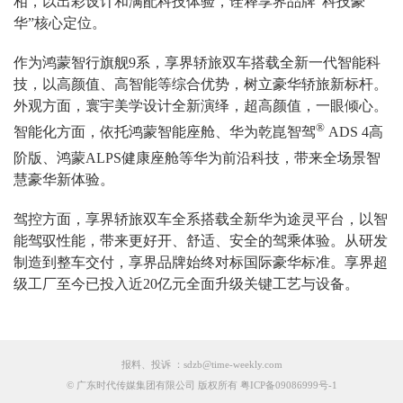
相，以出彩设计和满配科技体验，诠释享界品牌“科技豪
华”核心定位。
作为鸿蒙智行旗舰9系，享界轿旅双车搭载全新一代智能科
技，以高颜值、高智能等综合优势，树立豪华轿旅新标杆。
外观方面，寰宇美学设计全新演绎，超高颜值，一眼倾心。
®
智能化方面，依托鸿蒙智能座舱、华为乾崑智驾
ADS 4高
阶版
、鸿蒙ALPS健康座舱等华为前沿科技，带来全场景智
慧豪华新体验。
驾控方面，享界轿旅双车全系搭载全新华为途灵平台，以智
能驾驭性能，带来更好开、舒适、安全的驾乘体验。从研发
制造到整车交付，享界品牌始终对标国际豪华标准。享界超
级工厂至今已投入近20亿元全面升级关键工艺与设备。
报料、投诉 ：sdzb@time-weekly.com
© 广东时代传媒集团有限公司 版权所有 粤ICP备09086999号-1