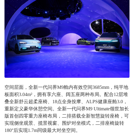
空间层面，全新一代问界M9舱内有效空间3685mm，纯平地
板面积3.04m²，拥有享六座、阔五座两种布局。配合12层堆
叠全新舒云超柔座椅、18点全身按摩、ALPS健康座舱3.0，
重新定义豪华休憩空间。全新一代问界M9 Ultimate领世加长
版首创四零重力座椅布局，二排搭载全新智慧旋转座椅，可
实现侧坐观景、揽景视窗、围炉对坐模式，二排座椅旋转
180°后实现1.7m同级最大对坐空间。