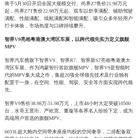
将于5月30日开启全国大规模交付。尚界Z7售价21.98万元
起，尚界Z7T售价22.98万元起。双车以舒享满配、辅助驾驶
满配、性能满配、续航满配和智能满配，吸引众多年轻用户
打卡体验，市场热度与口碑持续攀升。
智界V9亮相粤港澳大湾区车展，以跨代领先实力定义旗舰
MPV
智界汽车携旗下智界V9、智界R7、智界新S7亮相粤港澳大
湾区车展。作为鸿蒙智行首款旗舰MPV，智界V9是智能时
代的MPV集大成之作，集超20项全球领先技术及行业独有
配置于一身，在空间、性能、驾驭、安全等方面实现跨代领
先。
智界V9售价38.98万-51.98万元，上市48小时大定突破10500
台，水哥王昱珩、严屹宽、董璇等各界名人纷纷下定，成为
高端用户首选的旗舰MPV。
6033L超大舱内空间带来座座均权的空间奢享，二排配备双