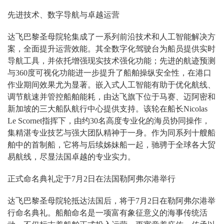
先进技术、数字导航与卓越运营
达飞巴黎圣母院轮集成了一系列前沿技术和人工智能解决方
案，全面提升运营效能。其全数字化驾驶台为船员提供实时
导航工具，并依托增强现实技术强化功能；先进的航迹预测
与360度可视化功能进一步提升了船舶操纵安全性，在港口
作业期间效果尤为显著。嵌入式人工智能有助于优化航线、
调节航速并管控船舶能耗，由达飞旗下位于马赛、迈阿密和
新加坡的三大船队航行中心提供支持。该轮在船长Nicolas
Le Scornet指挥下，由约30名高度专业化的海员协同操作，
集精湛专业技艺与强大团队精神于一身。作为同系列十艘船
舶中的首制船，它将与后续姊妹船一起，驰骋于全球各大贸
易航线，尽显法国卓越的专业实力。
正式命名典礼定于7月2日在法国勒阿弗尔港举行
达飞巴黎圣母院轮抵达法国后，将于7月2日在勒阿弗尔港举
行命名典礼。船舶命名是一项富有象征意义的海事传统活