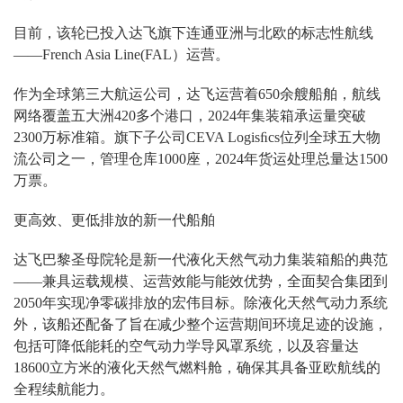
目前，该轮已投入达飞旗下连通亚洲与北欧的标志性航线
——French Asia Line(FAL）运营。
作为全球第三大航运公司，达飞运营着650余艘船舶，航线
网络覆盖五大洲420多个港口，2024年集装箱承运量突破
2300万标准箱。旗下子公司CEVA Logisﬁcs位列全球五大物
流公司之一，管理仓库1000座，2024年货运处理总量达1500
万票。
更高效、更低排放的新一代船舶
达飞巴黎圣母院轮是新一代液化天然气动力集装箱船的典范
——兼具运载规模、运营效能与能效优势，全面契合集团到
2050年实现净零碳排放的宏伟目标。除液化天然气动力系统
外，该船还配备了旨在减少整个运营期间环境足迹的设施，
包括可降低能耗的空气动力学导风罩系统，以及容量达
18600立方米的液化天然气燃料舱，确保其具备亚欧航线的
全程续航能力。