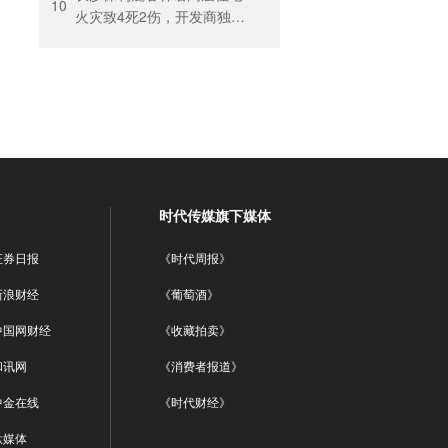
10
火灾致4死2伤，开发商独家
回应
时代传媒旗下媒体
证券日报
《时代周报》
新浪财经
《葡萄酒》
中国网财经
《收藏拍卖》
和讯网
《消费者报道》
中金在线
《时代财经》
钛媒体