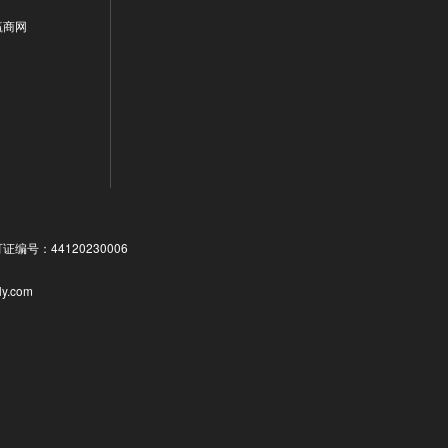
赢商网
号：44120230006
ly.com