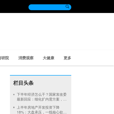

商研院
消费观察
大健康
更多
栏目头条
下半年经济怎么干？国家发改委
最新回应：细化扩内需方案，加
快专项债发行使用
上半年房地产开发投资下降
18%：大盘承压，一线核心欲回