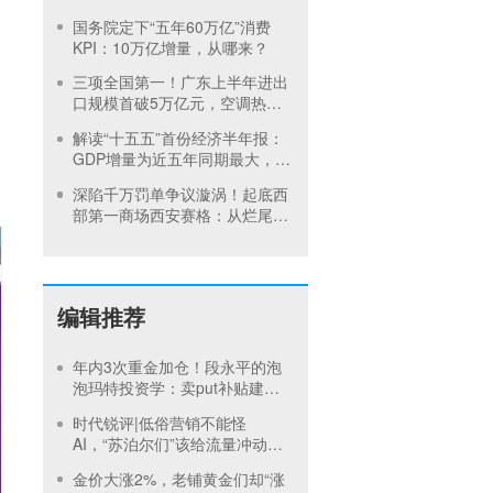
暖
国务院定下“五年60万亿”消费
KPI：10万亿增量，从哪来？
三项全国第一！广东上半年进出
口规模首破5万亿元，空调热销
欧洲
解读“十五五”首份经济半年报：
GDP增量为近五年同期最大，下
半年或加码稳增长
深陷千万罚单争议漩涡！起底西
部第一商场西安赛格：从烂尾楼
到年销售125亿，创始人曾称“做
企业每天都在犯错”
编辑推荐
年内3次重金加仓！段永平的泡
泡玛特投资学：卖put补贴建
仓，买正股吃成长，卖call补贴
时代锐评|低俗营销不能怪
持有
AI，“苏泊尔们”该给流量冲动踩
刹车
金价大涨2%，老铺黄金们却“涨