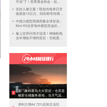
不动”了！世界黄金协会：短期
内首饰市场难快速回暖
实控人被立案！联创光电单日市
值蒸发12亿元，回应称等待调查
结果
中国大模型周调用量全球登顶：
Kimi K3击穿海外模型高溢价壁
垒，引爆全球大模型价格战
被上交所问询才说清！神驰机电
去年增收不增利背后：关税透支
订单、北美飓风骤减
厦门象屿青岛大火背后：仓库是
1
橡胶仓储服务基地，当天气温未
达预警，集团5月刚进行安全管
净利大增44.72%实则主业巨
理培训
2