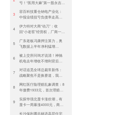
亏！“医用大麻”第一股永吉股
份转型阵痛：靠1.18亿私募
容百科技重仓钠电产业化：
收益“保盈”
3
中报业绩扭亏负债率走高，
百亿扩产承压前行
伊力特对大商“动刀”：收
4
回“小老窖”经营权，厂商一体
化收入全年增长近三成
广东老板冯康押注算力，奥
5
飞数据上半年净利猛增
123%，但总负债首超126亿
被上交所问询才说清！神驰
元
6
机电去年增收不增利背后：
关税透支订单、北美飓风骤
对话追觅全球总裁常新伟：
减
7
战略聚焦不是换赛道，我们
会长期深耕物理 AI
网红医疗险理赔乱象调查：8
8
年缴费1933元，首次理赔被
卡17天！百万医疗险“宽进严
实探华强北显卡涨价潮，有
出”困住投保人
9
显卡一周暴涨4000元，商
户：贵到我都不敢进货
长沙保利麓谷林语高层住宅