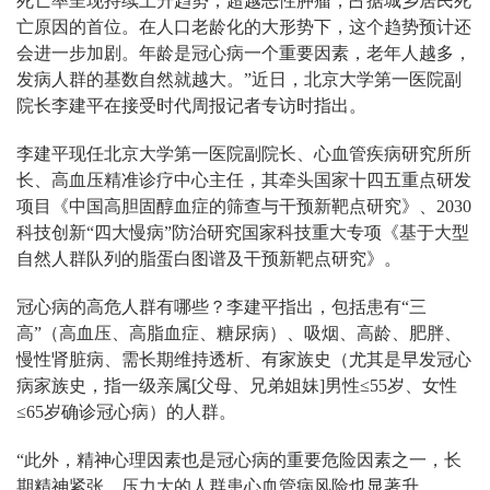
死亡率呈现持续上升趋势，超越恶性肿瘤，占据城乡居民死
亡原因的首位。在人口老龄化的大形势下，这个趋势预计还
会进一步加剧。年龄是冠心病一个重要因素，老年人越多，
发病人群的基数自然就越大。”近日，北京大学第一医院副
院长李建平在接受时代周报记者专访时指出。
李建平现任北京大学第一医院副院长、心血管疾病研究所所
长、高血压精准诊疗中心主任，其牵头国家十四五重点研发
项目《中国高胆固醇血症的筛查与干预新靶点研究》、2030
科技创新“四大慢病”防治研究国家科技重大专项《基于大型
自然人群队列的脂蛋白图谱及干预新靶点研究》。
冠心病的高危人群有哪些？李建平指出，包括患有“三
高”（高血压、高脂血症、糖尿病）、吸烟、高龄、肥胖、
慢性肾脏病、需长期维持透析、有家族史（尤其是早发冠心
病家族史，指一级亲属[父母、兄弟姐妹]男性≤55岁、女性
≤65岁确诊冠心病）的人群。
“此外，精神心理因素也是冠心病的重要危险因素之一，长
期精神紧张、压力大的人群患心血管病风险也显著升