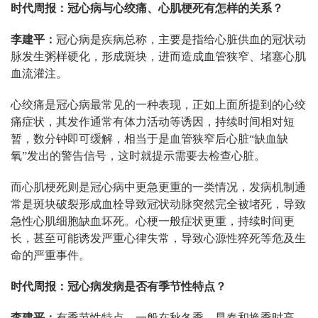
时代周报：冠心病与心绞痛、心肌梗死有怎样的关系？
李建平：
冠心病是疾病总称，主要是指给心脏供血的冠状动
脉发生粥样硬化，形成斑块，进而造成血管狭窄、堵塞心肌
血流灌注。
心绞痛是冠心病最常见的一种表现，正如上面所提到的心绞
痛症状，其发作通常有体力活动等诱因，持续时间相对短
暂，数分钟即可缓解，相当于是血管狭窄后心脏“缺血缺
氧”发出的警告信号，这时就提示需要去检查心脏。
而心肌梗死则是冠心病中更急更重的一类情况，发病机制通
常是斑块破裂形成血栓导致冠状动脉突然完全被堵死，导致
急性心肌细胞缺血坏死。心梗一般症状更重，持续时间更
长，甚至可能诱发严重心律失常，导致心源性猝死等危及生
命的严重事件。
时代周报：冠心病发病是否有季节性特点？
李建平：
有季节性特点，一般在秋冬季、早春和换季时高