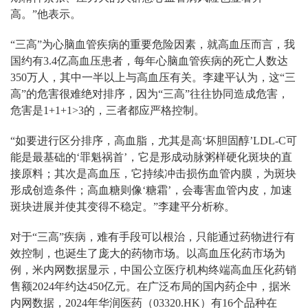
高。”他表示。
“三高”为心脑血管疾病的重要危险因素，就高血压而言，我
国约有3.4亿高血压患者，每年心脑血管疾病的死亡人数达
350万人，其中一半以上与高血压有关。李建平认为，这“三
高”的危害很难绝对排序，因为“三高”往往协同造成危害，
危害是1+1+1>3的，三者都应严格控制。
“如要进行区分排序，高血脂，尤其是高‘坏胆固醇’LDL-C可
能是最基础的‘罪魁祸首’，它是形成动脉粥样硬化斑块的直
接原料；其次是高血压，它持续冲击损伤血管内膜，为斑块
形成创造条件；高血糖则像‘糖霜’，会毒害血管内皮，加速
斑块进展并使其变得不稳定。”李建平分析称。
对于“三高”疾病，难有手段可以根治，只能通过药物进行有
效控制，也诞生了庞大的药物市场。以高血压化药市场为
例，米内网数据显示，中国公立医疗机构终端高血压化药销
售额2024年约达450亿元。在广泛布局的国内药企中，据米
内网数据，2024年华润医药（03320.HK）有16个品种在