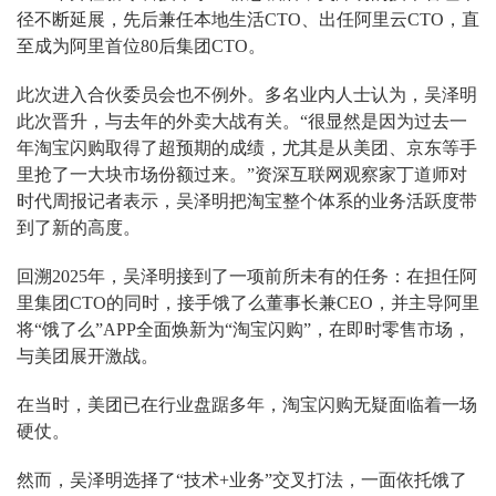
径不断延展，先后兼任本地生活CTO、出任阿里云CTO，直
至成为阿里首位80后集团CTO。
此次进入合伙委员会也不例外。多名业内人士认为，吴泽明
此次晋升，与去年的外卖大战有关。“很显然是因为过去一
年淘宝闪购取得了超预期的成绩，尤其是从美团、京东等手
里抢了一大块市场份额过来。”资深互联网观察家丁道师对
时代周报记者表示，吴泽明把淘宝整个体系的业务活跃度带
到了新的高度。
回溯2025年，吴泽明接到了一项前所未有的任务：在担任阿
里集团CTO的同时，接手饿了么董事长兼CEO，并主导阿里
将“饿了么”APP全面焕新为“淘宝闪购”，在即时零售市场，
与美团展开激战。
在当时，美团已在行业盘踞多年，淘宝闪购无疑面临着一场
硬仗。
然而，吴泽明选择了“技术+业务”交叉打法，一面依托饿了