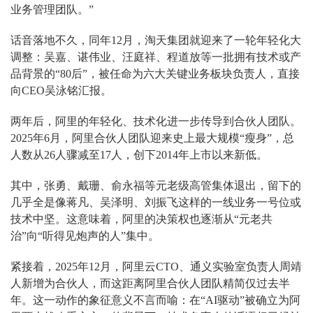
业务管理团队。”
话音落地不久，同年12月，淘天集团就迎来了一轮年轻化大
调整：吴嘉、谌伟业、汪庭祥、程道放等一批拥有技术或产
品背景的“80后”，被任命为六大关键业务板块负责人，直接
向CEO吴泳铭汇报。
两年后，阿里的年轻化、技术化进一步传导到合伙人团队。
2025年6月，阿里合伙人团队迎来史上最大规模“瘦身”，总
人数从26人骤减至17人，创下2014年上市以来新低。
其中，张勇、戴珊、俞永福等元老级高管集体退出，留下的
几乎全是像蒋凡、吴泽明、刘振飞这样的一线业务一号位或
技术中坚。这意味着，阿里的决策权也逐渐从“元老共
治”向“听得见炮声的人”集中。
紧接着，2025年12月，阿里云CTO、通义实验室负责人周靖
人新增为合伙人，而这距离阿里合伙人团队精简仅过去半
年。这一动作的象征意义不言而喻：在“AI驱动”被确立为阿