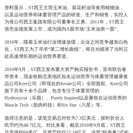
资料显示，ST西王主营玉米油、葵花籽油等食用植物油，
以及运动营养和体重管理产品的研发、生产和销售，实控人
为母公司西王集团有限公司董事长王勇。2011年，ST西王
借壳金德发展上市，成为国内A股市场“玉米油第一股”。
2016年，随着玉米油行业增速放缓，企业之间竞争越发白热
化，ST西王为了寻求“第二增长曲线”，将目光瞄准了当时正
处高速增长期的运动营养赛道。
2016年9月，ST西王发布重大资产购买报告书，宣布联合春
华资本，现金收购北美地区知名运动营养与体重管理健康食
品公司Kerr公司（即现在的Iovate公司）全部股权。Kerr公司
旗下共有十余个品牌，包含专注于体重管理的
Hydroxycut（乐脂）、Purely Inspired以及聚焦在运动营养的
Muscle Tech（肌肉科技）和Six Star（六星）等。
值得注意的是，该笔交易总对价为7.3亿美元，彼时折合人
民币约为48.7亿元。对比来看，截至2016年9月底，ST西王
总市值约60多亿、总资产约仅22.18亿元。这笔“蛇吞象”式的