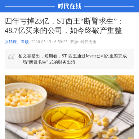
四年亏掉23亿，ST西王“断臂求生”：
48.7亿买来的公司，如今终破产重整
张钇璟、覃硕
2026-05-13 16:59:25
来源: 时代周报
柏文喜指出，短期看，ST 西王通过Iovate公司的重整完成
一场“断臂求生” 式的财务出清