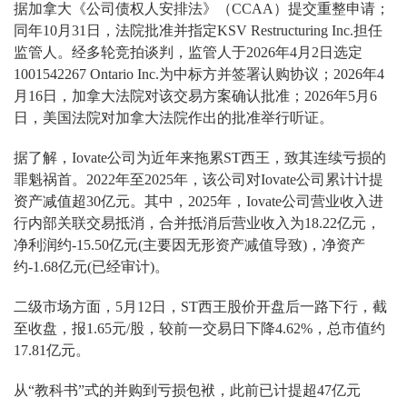
据加拿大《公司债权人安排法》（CCAA）提交重整申请；
同年10月31日，法院批准并指定KSV Restructuring Inc.担任
监管人。经多轮竞拍谈判，监管人于2026年4月2日选定
1001542267 Ontario Inc.为中标方并签署认购协议；2026年4
月16日，加拿大法院对该交易方案确认批准；2026年5月6
日，美国法院对加拿大法院作出的批准举行听证。
据了解，Iovate公司为近年来拖累ST西王，致其连续亏损的
罪魁祸首。2022年至2025年，该公司对Iovate公司累计计提
资产减值超30亿元。其中，2025年，Iovate公司营业收入进
行内部关联交易抵消，合并抵消后营业收入为18.22亿元，
净利润约-15.50亿元(主要因无形资产减值导致)，净资产
约-1.68亿元(已经审计)。
二级市场方面，5月12日，ST西王股价开盘后一路下行，截
至收盘，报1.65元/股，较前一交易日下降4.62%，总市值约
17.81亿元。
从“教科书”式的并购到亏损包袱，此前已计提超47亿元