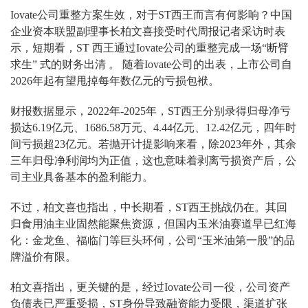
Iovate公司重整方案生效，对于ST西王而言有何影响？中国
企业资本联盟副理事长柏文喜接受时代周报记者采访时表
示，短期看，ST 西王通过Iovate公司的重整完成一场“断臂
求生” 式的财务出清 。 随着Iovate公司的出表，上市公司自
2026年起有望甩掉每年数亿元的亏损包袱。
财报数据显示，2022年-2025年，ST西王分别录得归母净亏
损达6.19亿元、1686.58万元、4.44亿元、12.42亿元，四年时
间亏损超23亿元。若抛开计提影响来看，除2023年外，其余
三年归母净利润均为正值，这也意味着剥离亏损资产后，公
司主业具备基本的盈利能力。
不过，柏文喜也指出，中长期看，ST西王挑战仍在。其回
归食用油主业固然能聚焦资源，但国内玉米油赛道早已红海
化：金龙鱼、福临门等巨头环伺，公司“玉米油第一股”的品
牌溢价有限。
柏文喜指出，更关键的是，经过Iovate公司一役，公司资产
负债表已严重受损，ST身份导致融资能力受限，渠道扩张