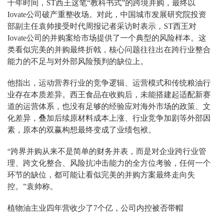
十年时间，ST西王这笔“教科书式”的跨境并购，最终以
Iovate公司破产重整收场。对此，中国城市发展研究院投资
部副主任袁帅接受时代周报记者采访时表示，ST西王对
Iovate公司的并购案给市场提供了一个典型的风险样本。这
类看似完美的并购最终折戟，核心问题往往出在跨行业整合
能力的不足与对外部风险预判的缺位上。
他指出，运动营养行业的竞争逻辑、运营模式和传统粮油行
业存在本质差异。西王食品在收购后，未能搭建起适配新赛
道的运营体系，也没有足够的经验应对海外市场的政策、文
化差异，叠加后续原材料成本上涨、行业竞争加剧等外部因
素，原本的双赢构想最终变成了业绩包袱。
“跨界并购从来不是简单的财务并表，而是对企业跨行业管
理、跨文化整合、风险抗冲击能力的全方位考验，任何一个
环节的缺位，都可能让看似完美的并购方案最终走向失
控。”袁帅称。
植物油主业四年营收少了7个亿，公司内控被否带帽