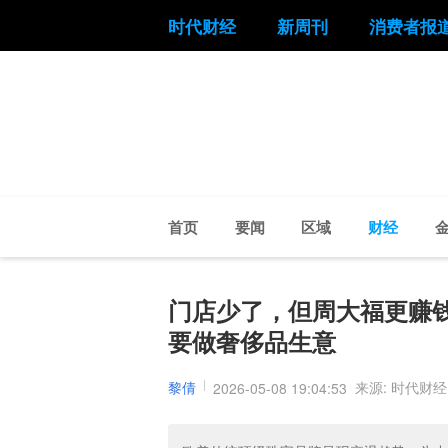
时代财经
新周刊
消费者报
首页
要闻
区域
财经
门店少了，但周大福更赚钱
要做奢侈品生意
黎倩
来源: 时代财经
2026-05-08 19:04:53