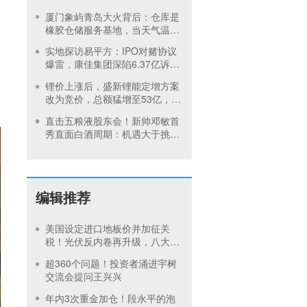
订单、北美飓风骤减
厦门象屿青岛大火背后：仓库是
橡胶仓储服务基地，当天气温未
达预警，集团5月刚进行安全管
实地探访易平方：IPO对赌协议
理培训
爆雷，康佳集团深陷6.37亿诉讼
泥潭
锂价上涨后，盛新锂能定增方案
改为竞价，总额猛增至53亿，终
止中创新航华友控股战略合作
直击五粮液股东会！新帅邓敏首
秀直面白酒周期：机遇大于挑
战，不追求短视逐利
编辑推荐
美国设定进口地板价并加征关
税！光伏反内卷再升级，八大硅
料巨头承诺产品售价不低于成本
超360个问题！投资者涌进宇树
交流会提问王兴兴
年内3次重金加仓！段永平的泡