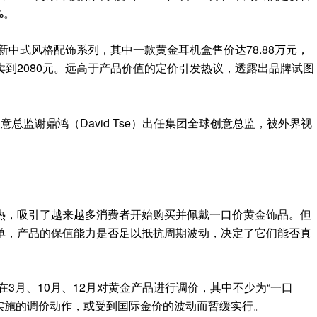
%。
ries新中式风格配饰系列，其中一款黄金耳机盒售价达78.88万元，
到2080元。远高于产品价值的定价引发热议，透露出品牌试图
总监谢鼎鸿（David Tse）出任集团全球创意总监，被外界视
热，吸引了越来越多消费者开始购买并佩戴一口价黄金饰品。但
单，产品的保值能力是否足以抵抗周期波动，决定了它们能否真
在3月、10月、12月对黄金产品进行调价，其中不少为“一口
旬实施的调价动作，或受到国际金价的波动而暂缓实行。