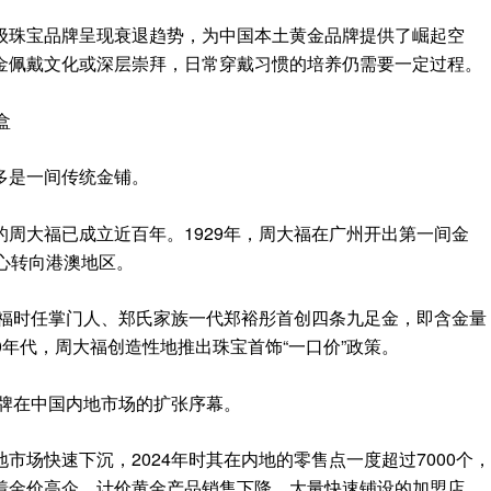
级珠宝品牌呈现衰退趋势，为中国本土黄金品牌提供了崛起空
金佩戴文化或深层崇拜，日常穿戴习惯的培养仍需要一定过程。
盒
多是一间传统金铺。
周大福已成立近百年。1929年，周大福在广州开出第一间金
心转向港澳地区。
大福时任掌门人、郑氏家族一代郑裕彤首创四条九足金，即含金量
90年代，周大福创造性地推出珠宝首饰“一口价”政策。
品牌在中国内地市场的扩张序幕。
市场快速下沉，2024年时其在内地的零售点一度超过7000个，
着金价高企，计价黄金产品销售下降，大量快速铺设的加盟店，