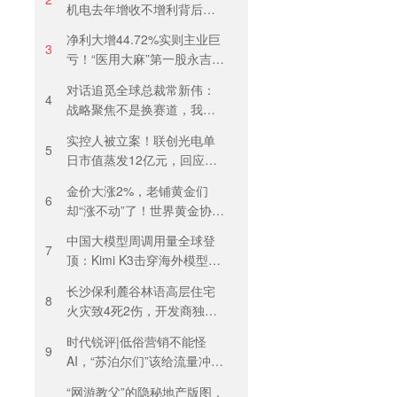
机电去年增收不增利背后：
关税透支订单、北美飓风骤
净利大增44.72%实则主业巨
减
3
亏！“医用大麻”第一股永吉股
份转型阵痛：靠1.18亿私募
对话追觅全球总裁常新伟：
收益“保盈”
4
战略聚焦不是换赛道，我们
会长期深耕物理 AI
实控人被立案！联创光电单
5
日市值蒸发12亿元，回应称
等待调查结果
金价大涨2%，老铺黄金们
6
却“涨不动”了！世界黄金协
会：短期内首饰市场难快速
中国大模型周调用量全球登
回暖
7
顶：Kimi K3击穿海外模型高
溢价壁垒，引爆全球大模型
长沙保利麓谷林语高层住宅
价格战
8
火灾致4死2伤，开发商独家
回应
时代锐评|低俗营销不能怪
9
AI，“苏泊尔们”该给流量冲动
踩刹车
“网游教父”的隐秘地产版图，