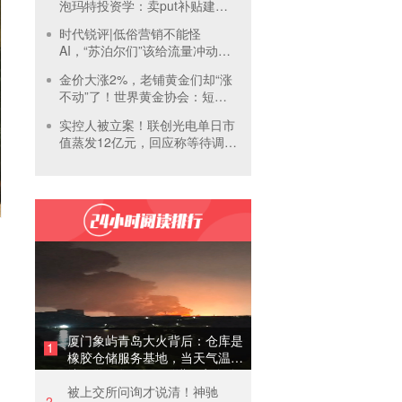
泡玛特投资学：卖put补贴建
仓，买正股吃成长，卖call补贴
时代锐评|低俗营销不能怪
持有
AI，“苏泊尔们”该给流量冲动踩
刹车
金价大涨2%，老铺黄金们却“涨
不动”了！世界黄金协会：短期
内首饰市场难快速回暖
实控人被立案！联创光电单日市
值蒸发12亿元，回应称等待调查
结果
厦门象屿青岛大火背后：仓库是
1
橡胶仓储服务基地，当天气温未
达预警，集团5月刚进行安全管
被上交所问询才说清！神驰
理培训
2