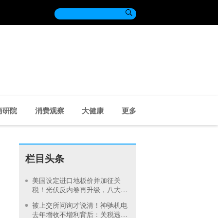

商研院
消费观察
大健康
更多
栏目头条
美国设定进口地板价并加征关
税！光伏反内卷再升级，八大硅
料巨头承诺产品售价不低于成本
被上交所问询才说清！神驰机电
去年增收不增利背后：关税透支