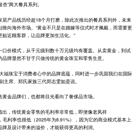
“银杏”两大餐具系列。
家居产品线历经超18个月打磨，除此次推出的餐具系列外，未来
划推向海外市场。“黄金不只是在婚嫁等仪式时才佩戴，而需要更
更贴近顾客群，让品牌更加生活化。”
一口价模式，从千元级到数十万元级均有覆盖。从卖黄金，到试
的品牌显然不甘于只做传统的黄金珠宝和零售生意。
周大福珠宝于消费者心中的品牌底蕴，同时进一步巩固我们在国际
团副主席、郑氏家族三代郑志雯如是说。
法黄金品牌们，也都将目光看向了奢侈品市场。
指出，传统黄金零售的毛利率非常低，即便像老凤祥
列，毛利率也很低（2025年为8.91%），因为它的商业模式基本上
品牌及设计带来的溢价，才能获得更高的利润。