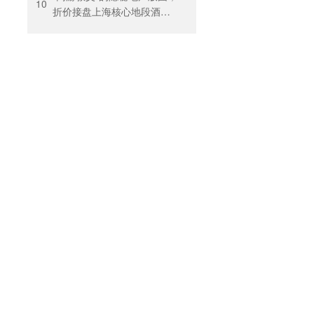
10
折价接盘上海核心地段酒
店，房价曾卖到1200元/晚