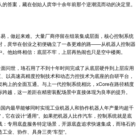
人的答案，藏在创始人庹华十余年前那个逆潮流而动的决定里。
容易，做起来难。大量厂商停留在组装集成层面，核心控制系统
时，庹华在创业之初便确立了一条更难的路——从机器人控制器
中。他始终相信：底层不牢，上层再热闹也只是空中楼阁。
的全面问世，珞石用了不到十年时间完成了从底层硬件到上层应用
中枢、以高速高精度控制技术和动态力控技术为底座的自研平台，
构上的全面互通。与上一代控制系统相比，xCore在路径精度
际跨越，这一差距在精密装配场景中直接体现为良率的提升。
为国内最早能够同时实现工业机器人和协作机器人年产量均超千
”，它在设计“通用”。如果把机器人比作汽车，控制系统就是底
线：专用底盘服务特定场景，开源底盘追求快速集成，而珞石的
工业、协作、具身三类“车型”。