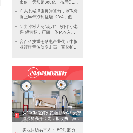
市值一天涨超380亿！布局GLP-
1面临竞争加剧
广东老板冯康押注算力，奥飞数
据上半年净利猛增123%，但总
负债首超126亿元
伊力特对大商“动刀”：收回“小老
窖”经营权，厂商一体化收入全
年增长近三成
容百科技重仓钠电产业化：中报
业绩扭亏负债率走高，百亿扩产
承压前行
从20CM涨停到跌幅超8%！天智
1
航股价高开低走，拟收购上海骨
科62%股权
实地探访易平方：IPO对赌协
2