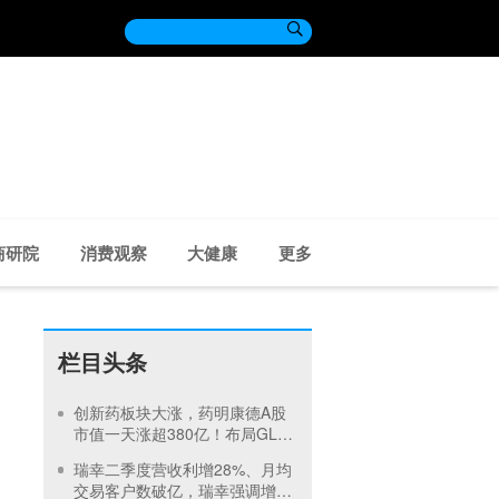

商研院
消费观察
大健康
更多
栏目头条
创新药板块大涨，药明康德A股
市值一天涨超380亿！布局GLP-
1面临竞争加剧
瑞幸二季度营收利增28%、月均
交易客户数破亿，瑞幸强调增长