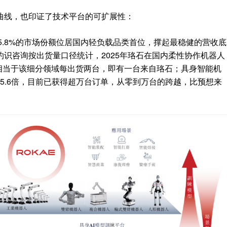
曲线，也印证了技术平台的可扩展性：
，以5.8%的市场份额位居国内轻负载品类首位，撑起最稳健的营收底
识咨询按出货量口径统计，2025年珞石在国内柔性协作机器人
—相当于该细分领域每出货两台，即有一台来自珞石；具身智能机
增长5.6倍，目前已获得超万台订单，从零到万台的跨越，比预想来