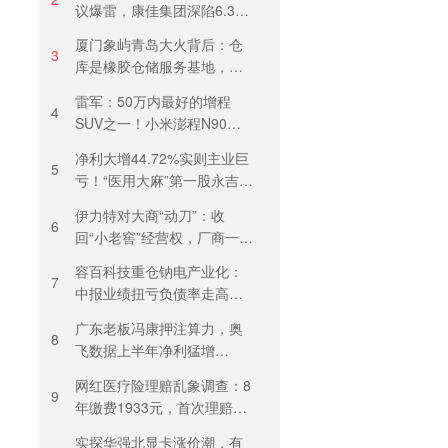
议爆雷，康佳集团深陷6.37
亿诉讼泥潭
厦门象屿青岛大火背后：仓
3
库是橡胶仓储服务基地，当
天气温未达预警，集团5月刚
雷军：50万内最好的增程
进行安全管理培训
4
SUV之一！小米澎程N90
Max预售29.99万元，能否复
净利大增44.72%实则主业巨
制YU7热度？
5
亏！“医用大麻”第一股永吉股
份转型阵痛：靠1.18亿私募
伊力特对大商“动刀”：收
收益“保盈”
6
回“小老窖”经营权，厂商一体
化收入全年增长近三成
容百科技重仓钠电产业化：
7
中报业绩扭亏负债率走高，
百亿扩产承压前行
广东老板冯康押注算力，奥
8
飞数据上半年净利猛增
123%，但总负债首超126亿
网红医疗险理赔乱象调查：8
元
9
年缴费1933元，首次理赔被
卡17天！百万医疗险“宽进严
实探华强北显卡涨价潮，有