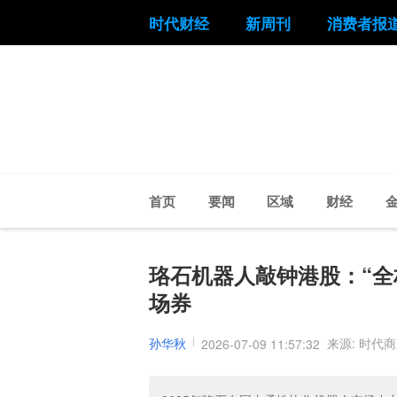
时代财经
新周刊
消费者报
首页
要闻
区域
财经
珞石机器人敲钟港股：“全
场券
孙华秋
来源: 时代
2026-07-09 11:57:32