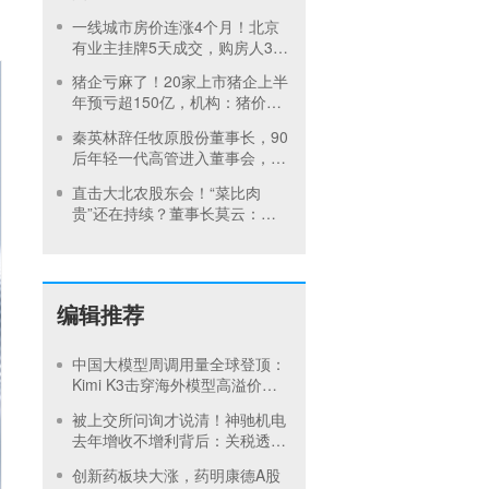
不止拼速度
一线城市房价连涨4个月！北京
有业主挂牌5天成交，购房人3周
签约，专家：房价或见底
猪企亏麻了！20家上市猪企上半
年预亏超150亿，机构：猪价或
在第四季度回暖
秦英林辞任牧原股份董事长，90
后年轻一代高管进入董事会，公
司：大模型养猪由高曈主抓
直击大北农股东会！“菜比肉
贵”还在持续？董事长莫云：对
猪周期已做好充分准备
编辑推荐
中国大模型周调用量全球登顶：
Kimi K3击穿海外模型高溢价壁
垒，引爆全球大模型价格战
被上交所问询才说清！神驰机电
去年增收不增利背后：关税透支
订单、北美飓风骤减
创新药板块大涨，药明康德A股