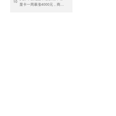
出”困住投保人
10
显卡一周暴涨4000元，商
户：贵到我都不敢进货