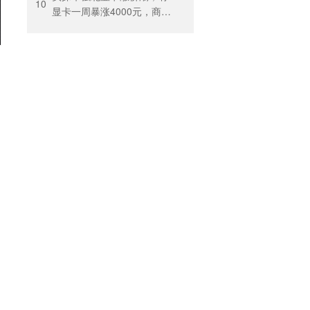
出”困住投保人
10
显卡一周暴涨4000元，商
户：贵到我都不敢进货