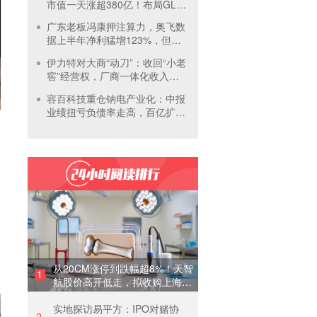
市值一天涨超380亿！布局GLP-
1面临竞争加剧
广东老板冯康押注算力，奥飞数
据上半年净利猛增123%，但总
负债首超126亿元
伊力特对大商“动刀”：收回“小老
窖”经营权，厂商一体化收入全
年增长近三成
容百科技重仓钠电产业化：中报
业绩扭亏负债率走高，百亿扩产
承压前行
从20CM涨停到跌幅超8%！天智
1
航股价高开低走，拟收购上海骨
科62%股权
实地探访易平方：IPO对赌协
2