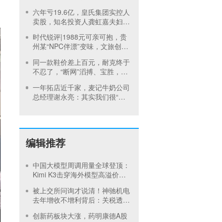
六年亏19.6亿，皇氏集团实控人
卖股，知名投资人龚虹嘉夫妇
3.5元/股入局
时代锐评|1988元可亲可抱，贵
州某“NPC伴漂”变味，文旅创新
不能丢了底线
同一款鞋价差上百元，耐克终于
不忍了，“断网”滔搏、宝胜，运
动零售商告别躺着赚钱
一年拓店近千家，麦记牛奶公司
总经理谢永亮：其实我们很“佛
系”
编辑推荐
中国大模型周调用量全球登顶：
Kimi K3击穿海外模型高溢价壁
垒，引爆全球大模型价格战
被上交所问询才说清！神驰机电
去年增收不增利背后：关税透支
订单、北美飓风骤减
创新药板块大涨，药明康德A股