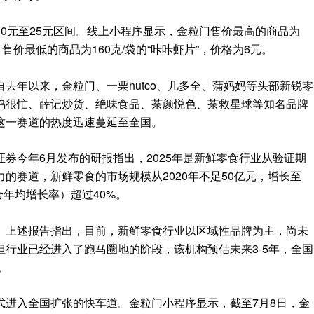
0元至25元区间。线上小程序显示，金粒门售价最高的商品为
元；售价最低的商品为160克/袋的“咔咔虾片”，价格为6元。
去年以来，金粒门、一栗nutco、几多全、蒲妈妈等头部新锐零
鸣很忙、薛记炒货、绝味食品、茶颜悦色、茶救星球等知名品牌
这一赛道的热度迅速蔓延至全国。
券今年6月发布的研报指出，2025年是新鲜零食行业从验证期
的赛道，新鲜零食的市场规模从2020年不足50亿元，增长至
复合年均增长率）超过40%。
。上述报告指出，目前，新鲜零食行业以区域性品牌为主，尚未
行业已经进入了跑马圈地的阶段，该机构预估未来3-5年，全国
。
式进入全国扩张的快车道。金粒门小程序显示，截至7月8日，金