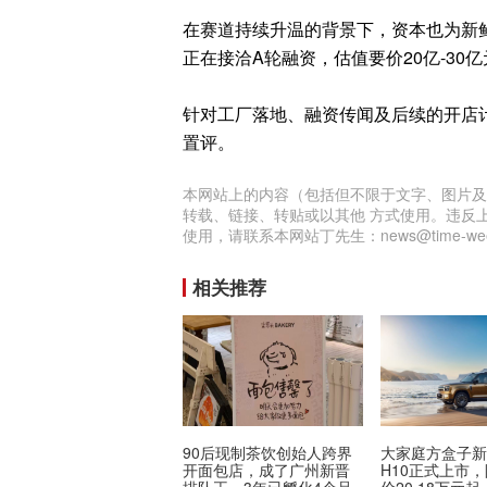
在赛道持续升温的背景下，资本也为新鲜
正在接洽A轮融资，估值要价20亿-3
针对工厂落地、融资传闻及后续的开店
置评。
本网站上的内容（包括但不限于文字、图片及
转载、链接、转贴或以其他 方式使用。违反
使用，请联系本网站丁先生：news@time-week
相关推荐
90后现制茶饮创始人跨界
大家庭方盒子
开面包店，成了广州新晋
H10正式上市
排队王，3年已孵化4个品
价20.18万元起