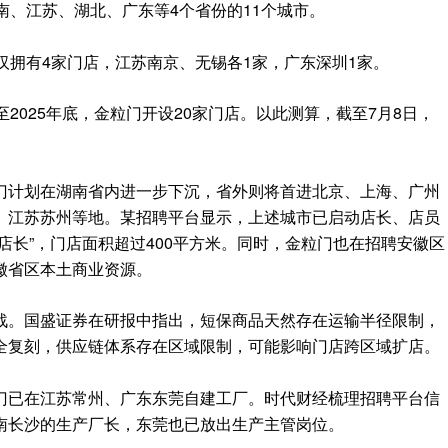
南、江苏、湖北、广东等4个省份的11个城市。
汉拥有4家门店，江苏南京、无锡各1家，广东深圳1家。
2025年底，金粒门开设20家门店。以此测算，截至7月8日，
门计划在湖南省内进一步下沉，省外则将首进北京、上海、广州
、江苏苏州等地。某招聘平台显示，上述城市已启动店长、店员
店长”，门店面积超过400平方米。同时，金粒门也在招聘安徽区
徽省区本土商业资源。
战。国盛证券在研报中指出，短保商品天然存在运输半径限制，
全复刻，供应链体系存在区域限制，可能影响门店跨区域扩店。
门已在江苏常州、广东东莞自建工厂。时代财经梳理招聘平台信
南长沙的生产厂长，东莞也已放出生产主管岗位。