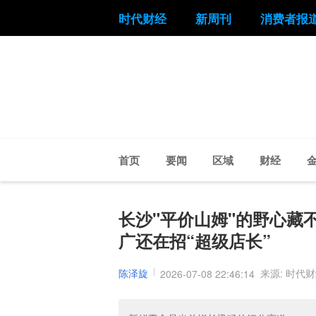
时代财经
新周刊
消费者报
首页
要闻
区域
财经
长沙"平价山姆"的野心藏
广还在招“超级店长”
陈泽旋
来源: 时代
2026-07-08 22:46:14