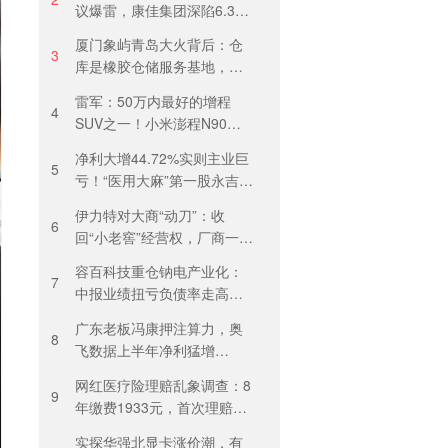
议爆雷，康佳集团深陷6.37
亿诉讼泥潭
厦门象屿青岛大火背后：仓
3
库是橡胶仓储服务基地，当
天气温未达预警，集团5月刚
雷军：50万内最好的增程
进行安全管理培训
4
SUV之一！小米澎程N90
Max预售29.99万元，能否复
净利大增44.72%实则主业巨
制YU7热度？
5
亏！“医用大麻”第一股永吉股
份转型阵痛：靠1.18亿私募
伊力特对大商“动刀”：收
收益“保盈”
6
回“小老窖”经营权，厂商一体
化收入全年增长近三成
容百科技重仓钠电产业化：
7
中报业绩扭亏负债率走高，
百亿扩产承压前行
广东老板冯康押注算力，奥
8
飞数据上半年净利猛增
123%，但总负债首超126亿
网红医疗险理赔乱象调查：8
元
9
年缴费1933元，首次理赔被
卡17天！百万医疗险“宽进严
实探华强北显卡涨价潮，有