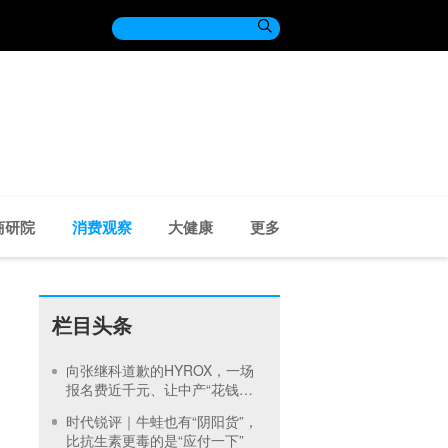

商研院
消费观察
大健康
更多
栏目头条
向张继科道歉的HYROX，一场
报名费近千元、让中产“花钱找
虐”，LVMH参与的基金也在押注
时代锐评｜牛蛙也有“阴阳货”，
比抗生素更毒的是“应付一下”