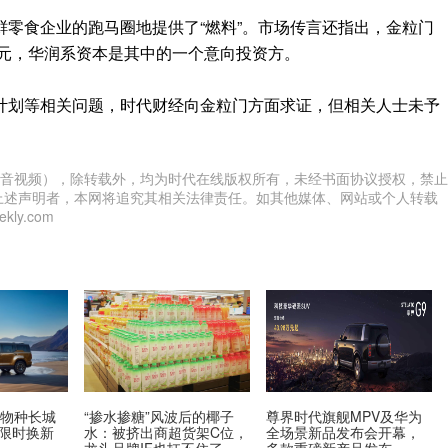
零食企业的跑马圈地提供了“燃料”。市场传言还指出，金粒门
0亿元，华润系资本是其中的一个意向投资方。
计划等相关问题，时代财经向金粒门方面求证，但相关人士未予
音视频），除转载外，均为时代在线版权所有，未经书面协议授权，禁止
上述声明者，本网将追究其相关法律责任。如其他媒体、网站或个人转载
ly.com
新物种长城
“掺水掺糖”风波后的椰子
尊界时代旗舰MPV及华为
，限时换新
水：被挤出商超货架C位，
全场景新品发布会开幕，
龙头品牌IF也扛不住了
多款重磅新产品发布