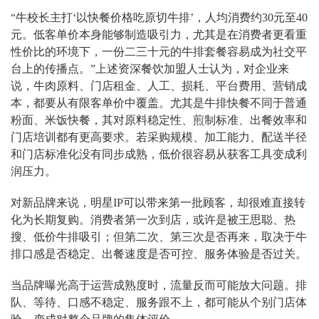
“牛校长主打‘以快餐价格吃原切牛排’，人均消费约30元至40
元。低客单价本身能够制造吸引力，尤其是在消费者更看重
性价比的环境下，一份二三十元的牛排套餐容易成为社交平
台上的传播点。”上述资深餐饮加盟人士认为，对企业来
说，牛肉原料、门店租金、人工、损耗、平台费用、营销成
本，都要从有限客单价中覆盖。尤其是牛排快餐不同于普通
粉面、米饭快餐，其对原料稳定性、煎制标准、出餐效率和
门店培训都有更高要求。若采购规模、加工能力、配送半径
和门店标准化没有同步成熟，低价很容易从获客工具变成利
润压力。
对新品牌来说，明星IP可以带来第一批顾客，却很难直接转
化为长期复购。消费者第一次到店，或许是被王思聪、热
搜、低价牛排吸引；但第二次、第三次是否再来，取决于牛
排口感是否稳定、出餐速度是否可控、服务体验是否过关。
当品牌曝光高于运营成熟度时，流量反而可能放大问题。排
队、等待、口感不稳定、服务跟不上，都可能从个别门店体