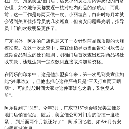
在广东广州某美宜佳门店，店员小丽负责店内鲜奶柜的日常
管理，如今她每天都要逐一核对柜内商品的保质期，而此
前，这一工作是每两天做一次。小丽坦言，白班时每月本就
会遇到美宜佳指导员的几次巡查，但食安问题曝光后，指导
员上门的次数明显更多了。
广东省外，阿乐的门店也迎来了一次针对商品保质期的大规
模彻查。在这一次巡查中，美宜佳指导员当面告知阿乐售卖
过期食品对应的处罚细则，明确门店首次查出过期商品将处
以罚款，违规达到一定次数则直接取消加盟资格。
在阿乐的印象中，这是他加盟多年来，第一次见到美宜佳如
此“兴师动众”，但他也担心这种严格只是“三天打鱼两天晒
网”，“可能过段时间大家对这件事淡忘之后，又恢复从
前”。
阿乐提到了“315”。今年3月，广东“315”晚会曝光美宜佳多
地门店销售假烟。随后，美宜佳公司对门店的管控一度收
紧，“到后面两个月就还好了”，阿乐回忆道。如今6月食安
问题再掀波澜。