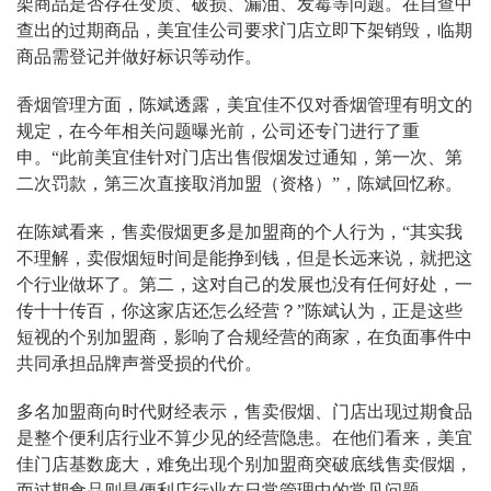
架商品是否存在变质、破损、漏油、发霉等问题。在自查中
查出的过期商品，美宜佳公司要求门店立即下架销毁，临期
商品需登记并做好标识等动作。
香烟管理方面，陈斌透露，美宜佳不仅对香烟管理有明文的
规定，在今年相关问题曝光前，公司还专门进行了重
申。“此前美宜佳针对门店出售假烟发过通知，第一次、第
二次罚款，第三次直接取消加盟（资格）”，陈斌回忆称。
在陈斌看来，售卖假烟更多是加盟商的个人行为，“其实我
不理解，卖假烟短时间是能挣到钱，但是长远来说，就把这
个行业做坏了。第二，这对自己的发展也没有任何好处，一
传十十传百，你这家店还怎么经营？”陈斌认为，正是这些
短视的个别加盟商，影响了合规经营的商家，在负面事件中
共同承担品牌声誉受损的代价。
多名加盟商向时代财经表示，售卖假烟、门店出现过期食品
是整个便利店行业不算少见的经营隐患。在他们看来，美宜
佳门店基数庞大，难免出现个别加盟商突破底线售卖假烟，
而过期食品则是便利店行业在日常管理中的常见问题。