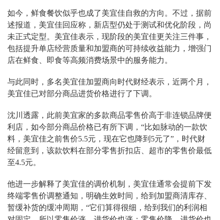
如今，鲜食餐饮似乎也成了美宜佳自救的方向。不过，据前
述报道，美宜佳回应称，新店型仍处于测试和优化阶段，尚
未正式定型。美宜佳表示，现阶段的美宜佳更关注三件事，
包括提升单店经营质量和加盟商的可持续收益能力，增强门
店在鲜食、即食等高频消费场景中的服务能力。
与此同时，多名美宜佳加盟商向时代财经表示，近两个月，
美宜佳已对部分商品进货价格进行了下调。
沈川透露，此前美宜家的多款商品零售价高于非连锁品牌便
利店，如今部分商品价格已有所下调，“比如脉动的一款饮
料，美宜佳之前售价5.5元，现在它也降到5元了”，时代财
经留意到，该款饮料在部分零售折扣店、超市的零售价最低
至4.5元。
他进一步解释了美宜佳的调价机制，美宜佳通常会提前下发
终端零售价调整通知，明确生效时间，给到加盟商清库存、
暂缓补货的缓冲周期，“它们算得很细，给到我们的利润相
对固定，所以零售价涨，进货价也涨；零售价降，进货价也