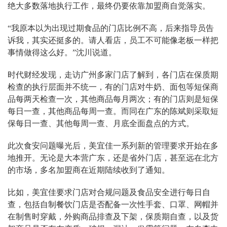
绝大多数落地执行工作，最终仍要依靠加盟商自觉落实。
“我原本以为出现过期食品的门店比例不高，后来指导员告
诉我，其实还挺多的。请人看店，员工不可能像老板一样把
事情做得这么好。”沈川说道。
时代财经发现，走访广州多家门店了解到，各门店在保质期
检查的执行层面并不统一，有的门店对牛奶、面包等短保商
品每两天检查一次，其他商品每月两次；有的门店则是短保
每日一查，其他商品每周一查。而同在广东的陈斌则采取短
保每日一查、其他每周一查、月底全面盘点的方式。
此次食安问题曝光后，美宜佳一系列新的管理要求开始在多
地推开。无论是大本营广东，还是省外门店，甚至远在北方
的市场，多名加盟商在近期陆续收到了通知。
比如，美宜佳要求门店对合规问题及食品安全进行每日自
查，包括自制餐饮门店是否配备一次性手套、口罩、网帽并
在制售时穿戴，外购商品排查及下架，保质期自查，以及货