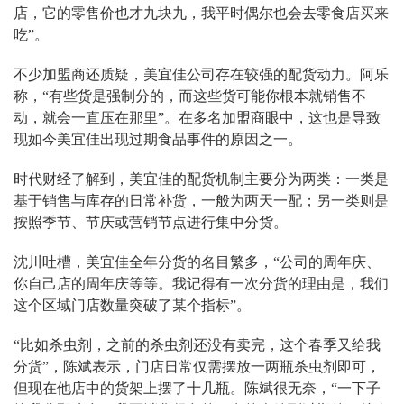
店，它的零售价也才九块九，我平时偶尔也会去零食店买来
吃”。
不少加盟商还质疑，美宜佳公司存在较强的配货动力。阿乐
称，“有些货是强制分的，而这些货可能你根本就销售不
动，就会一直压在那里”。在多名加盟商眼中，这也是导致
现如今美宜佳出现过期食品事件的原因之一。
时代财经了解到，美宜佳的配货机制主要分为两类：一类是
基于销售与库存的日常补货，一般为两天一配；另一类则是
按照季节、节庆或营销节点进行集中分货。
沈川吐槽，美宜佳全年分货的名目繁多，“公司的周年庆、
你自己店的周年庆等等。我记得有一次分货的理由是，我们
这个区域门店数量突破了某个指标”。
“比如杀虫剂，之前的杀虫剂还没有卖完，这个春季又给我
分货”，陈斌表示，门店日常仅需摆放一两瓶杀虫剂即可，
但现在他店中的货架上摆了十几瓶。陈斌很无奈，“一下子