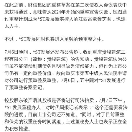
在此之前，财信集团的重整草案在第二次债权人会议表决中
未获得通过，意味着从2024年开始的重整宣告失败，试图通
过重整计划成为*ST发展新实控人的江西富豪雍芝君，也难
以入主。
不过，*ST发展同时也将进入单独的预重整之中。
7月6日晚间，*ST发展还发布公告称，收到重庆贵峻建筑工
程有限公司（简称：贵峻建筑）的告知函，贵峻建筑认为公
司虽不能清偿到期债务且明显缺乏清偿能力，但作为上市公
司仍有一定的重整价值，故向重庆市第五中级人民法院申请
对公司进行预重整及重整。7月6日，五中院对*ST发展进行
了预重整备案登记。
控股股东破产后其股权是否将进行司法拍卖，7月7日下午，
*ST发展董秘办人士对时代周报记者表示：“这个还需要看法
院的进度，目前上市公司还不知道。”同时，对于目前重整
和保壳的双重任务时间紧迫，上述董秘办人士也表示正在全
力积极推进。