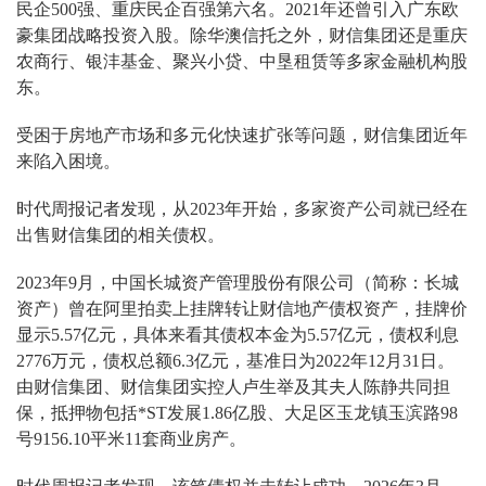
民企500强、重庆民企百强第六名。2021年还曾引入广东欧
豪集团战略投资入股。除华澳信托之外，财信集团还是重庆
农商行、银沣基金、聚兴小贷、中垦租赁等多家金融机构股
东。
受困于房地产市场和多元化快速扩张等问题，财信集团近年
来陷入困境。
时代周报记者发现，从2023年开始，多家资产公司就已经在
出售财信集团的相关债权。
2023年9月，中国长城资产管理股份有限公司（简称：长城
资产）曾在阿里拍卖上挂牌转让财信地产债权资产，挂牌价
显示5.57亿元，具体来看其债权本金为5.57亿元，债权利息
2776万元，债权总额6.3亿元，基准日为2022年12月31日。
由财信集团、财信集团实控人卢生举及其夫人陈静共同担
保，抵押物包括*ST发展1.86亿股、大足区玉龙镇玉滨路98
号9156.10平米11套商业房产。