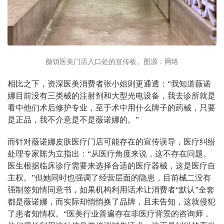
颜钥医美门店入口处的宣传板。图源：网络
相比之下，资深医美消费者张小姐则更通透：“我知道薇诺
娜目前没有三类械的注射剂和大型光电设备，我去诊所就是
看中他们术后修护专业，至于术中用什么牌子的药械，只要
是正品，我不介意是不是薇诺娜的。”
而针对薇诺娜皮肤医疗门店可能存在的宣传误导，医疗纠纷
处理专家陈为立指出：“从医疗角度来说，这不存在问题。
医生根据临床诊疗需要来选择合适的医疗器械，这是医疗自
主权。”但她同时也强调了经营层面的隐患，目前械二没有
强制签知情同意书，如果机构利用话术让消费者“默认”全套
都是薇诺娜，而实际却悄悄换了品牌，且未告知，这就侵犯
了患者知情权。“医美行业普遍存在非医疗背景的咨询师，