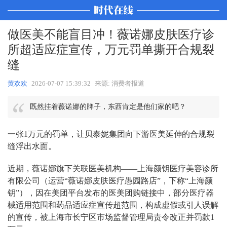
做医美不能盲目冲！薇诺娜皮肤医疗诊
所超适应症宣传，万元罚单撕开合规裂
缝
黄欢欢
2026-07-07 15:39:32
来源: 消费者报道
既然挂着薇诺娜的牌子，东西肯定是他们家的吧？
一张1万元的罚单，让
贝泰妮集团
向下游医美延伸的合规裂
缝浮出水面。
近期，薇诺娜旗下关联医美机构——上海颜钥医疗美容诊所
有限公司（运营“薇诺娜皮肤医疗愚园路店”，下称“上海颜
钥”），因在美团平台发布的医美团购链接中，部分医疗器
械适用范围和药品适应症宣传超范围，构成虚假或引人误解
的宣传，被上海市长宁区市场监督管理局责令改正并罚款1