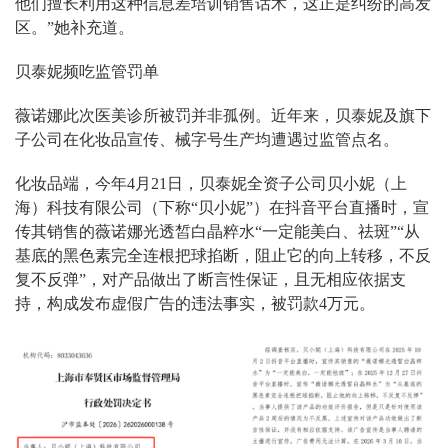
他们擅长利用这种信息差培训销售话术，这正是纠纷的高发
区。”她补充道。
贝泰妮频吃监管罚单
薇诺娜此次医美诊所被罚并非孤例。近年来，贝泰妮及旗下
子公司在化妆品宣传、械字号生产均遭遇过监管点名。
化妆品端，今年4月21日，贝泰妮全资子公司贝小妮（上
海）科技有限公司（下称“贝小妮”）在抖音平台直播时，宣
传其销售的薇诺娜光透皙白晶粹水“一定能美白、祛斑”“从
基底的黑色素完全连根把球掐断，阻止它的向上转移，不反
复不反弹”，对产品做出了断言性保证，且无相应依据支
持，构成发布虚假广告的违法事实，被罚款4万元。