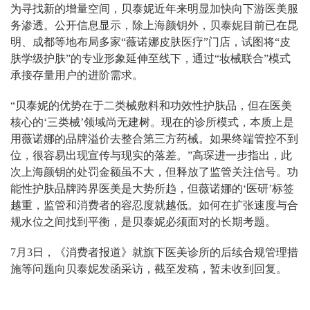
为寻找新的增量空间，贝泰妮近年来明显加快向下游医美服
务渗透。公开信息显示，除上海颜钥外，贝泰妮目前已在昆
明、成都等地布局多家“薇诺娜皮肤医疗”门店，试图将“皮
肤学级护肤”的专业形象延伸至线下，通过“妆械联合”模式
承接存量用户的进阶需求。
“贝泰妮的优势在于二类械敷料和功效性护肤品，但在医美
核心的‘三类械’领域尚无建树。现在的诊所模式，本质上是
用薇诺娜的品牌溢价去整合第三方药械。如果终端管控不到
位，很容易出现宣传与现实的落差。”高琛进一步指出，此
次上海颜钥的处罚金额虽不大，但释放了监管关注信号。功
能性护肤品牌跨界医美是大势所趋，但薇诺娜的‘医研’标签
越重，监管和消费者的容忍度就越低。如何在扩张速度与合
规水位之间找到平衡，是贝泰妮必须面对的长期考题。
7月3日，《消费者报道》就旗下医美诊所的后续合规管理措
施等问题向贝泰妮发函采访，截至发稿，暂未收到回复。