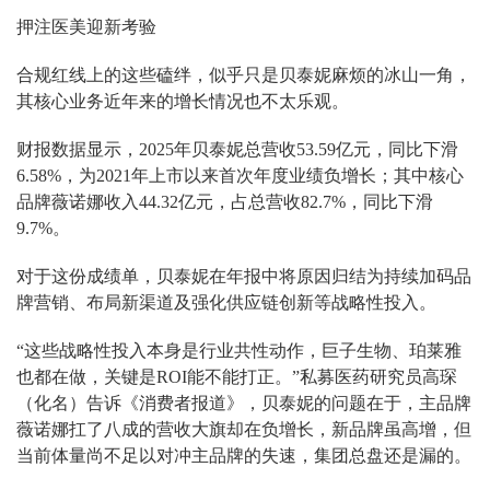
押注医美迎新考验
合规红线上的这些磕绊，似乎只是贝泰妮麻烦的冰山一角，
其核心业务近年来的增长情况也不太乐观。
财报数据显示，2025年贝泰妮总营收53.59亿元，同比下滑
6.58%，为2021年上市以来首次年度业绩负增长；其中核心
品牌薇诺娜收入44.32亿元，占总营收82.7%，同比下滑
9.7%。
对于这份成绩单，贝泰妮在年报中将原因归结为持续加码品
牌营销、布局新渠道及强化供应链创新等战略性投入。
“这些战略性投入本身是行业共性动作，巨子生物、珀莱雅
也都在做，关键是ROI能不能打正。”私募医药研究员高琛
（化名）告诉《消费者报道》，贝泰妮的问题在于，主品牌
薇诺娜扛了八成的营收大旗却在负增长，新品牌虽高增，但
当前体量尚不足以对冲主品牌的失速，集团总盘还是漏的。