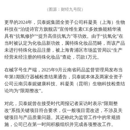
（图源：财经九号院）
更早的2024年，贝泰妮集团全资子公司科凝美（上海）生物
科技在“泊缇诗官方旗舰店”宣传维生素CE多效焕能精华液
具有“抗氧修护”“提升高倍抗氧力”等功效。由于“抗氧化”在
当时被认定为化妆品新功效，属特殊化妆品范畴，而该产品
未进行
特殊化妆品注册
，被上海青浦区市场监管局以“生产
经营未经注册的特殊化妆品”查处，罚款1万元。
在械字号生产端，2025年9月云南省药品监督管理局发布当
年第1期医疗器械检查结果通告，贝泰妮本体及两家全资子
公司云南贝泰妮健康科技、科凝美（昆明）生物科技检查结
论均为“限期整改”。
对此，贝泰妮曾在接受时代周报记者采访时表示“限期整
改”系指关键项目符合要求，仅一般项目需改进，不涉及关
键项目与产品质量问题。其还称此为监管工作中的常规措
施，公司已在第一时间积极组织并完成各项整改工作。