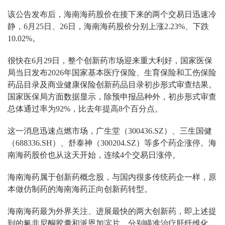
该公告发布后，海南海药股价在接下来的两个交易日迅速冷
静，6月25日、26日，海南海药股价分别上涨2.23%、下跌
10.02%。
很快在6月29日，整个创新药市场迎来重大利好，国家医保
局当日发布2026年国家基本医疗保险、生育保险和工伤保险
药品目录及商业健康保险创新药品目录初步形式审查结果。
国家医保局方面数据显示，除预申报品种外，初步形式审查
总体通过率为92%，比去年提高8个百分点。
这一消息迅速点燃市场，广生堂（300436.SZ）、三生国健
（688336.SH）、舒泰神（300204.SZ）等多个药企涨停。海
南海药股价也从这天开始，连续4个交易日涨停。
海南海药属于创新药概念股，与国内很多传统药企一样，原
本做仿制药的海南海药正向创新药转型。
海南海药最为外界关注、进展最快的两大创新药，即上述提
到的氟非尼酮胶囊和派恩加滨片，分别瞄准治疗肝纤维化、