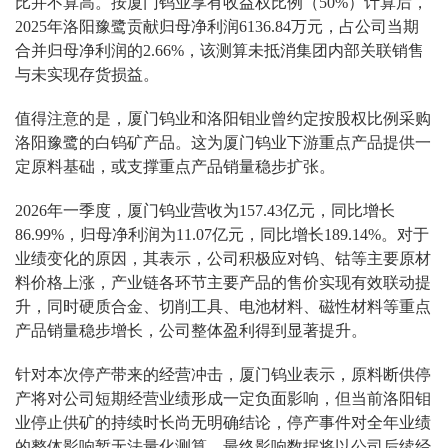
比并不算高。按厦门钨业享有收益权比例（50%）计算后，
2025年洛阳豫鹭贡献归母净利润6136.84万元，占公司当期
合并归母净利润的2.66%，该测算未抵消集团内部关联销售
与未实现存货损益。
值得注意的是，厦门钨业和洛阳钼业曾约定按股权比例采购
洛阳豫鹭的白钨矿产品。这为厦门钨业下游重点产品提供一
定原料基础，或支撑重点产品销量稳步扩张。
2026年一季度，厦门钨业营收为157.43亿元，同比增长
86.99%，归母净利润为11.07亿元，同比增长189.14%。对于
业绩变化的原因，其表示，公司积极应对钨、钴等主要原材
料价格上涨，产业链各环节主要产品的售价实现有效联动提
升，同时硬质合金、切削工具、电池材料、磁性材料等重点
产品销量稳步增长，公司整体盈利得到显著提升。
针对本次停产带来的经营冲击，厦门钨业表示，原料断供停
产将对公司短期经营业绩形成一定负面影响，但当前洛阳钼
业停止供矿的持续时长尚无明确结论，停产事件对全年业绩
的整体影响暂无法量化测算，最终影响数据将以公司后续经