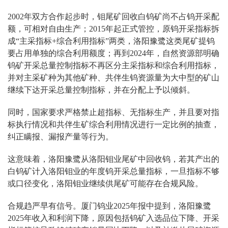
2002年双方合作起步时，钼尾矿回收白钨矿尚不占钨开采配
额，可相对自由生产；2015年起正式管控，原钨开采指标拆
成“主采指标+综合利用指标”两类，洛阳豫鹭这类尾矿提钨
要占用单独的综合利用额度；再到2024年，自然资源部明确
钨矿开采总量控制指标不再区分主采指标和综合利用指标，
并对主采矿种为其他矿种、共伴生钨资源量为大中型的矿山
继续下达开采总量控制指标，并在分配上予以倾斜。
同时，国家要求严格禁止超指标、无指标生产，并且要对指
标执行情况和共伴生矿综合利用情况进行一定比例的抽查，
纠正瞒报、漏报产量等行为。
这意味着，洛阳豫鹭从洛阳钼业尾矿中回收钨，若其产出的
白钨矿计入洛阳钼业的年度钨开采总量指标，一旦指标不够
或口径变化，洛阳钼业继续供尾矿可能存在合规风险。
合规趋严早有信号。厦门钨业2025年报中提到，洛阳豫鹭
2025年收入和利润下降，原因包括钨矿入选品位下降、开采