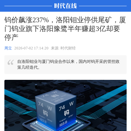
钨价飙涨237%，洛阳钼业停供尾矿，厦
门钨业旗下洛阳豫鹭半年赚超3亿却要
停产
周立
2026-07-02 17:14:20
来源: 时代财经
自洛阳钼业与厦门钨业合作以来，国内对钨开采的管控政
策几经迭代。