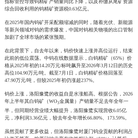
指标管控导致钨精矿产销量同比下降，以及补缴从尾矿资源
综合回收利用的钨精矿资源税0.63亿元。
在2025年国内钨矿开采配额缩减的同时，随着光伏、新能源
等新兴领域对钨的需求爆发，中国对钨相关物项的出口管制
加剧了全球市场的紧张预期。
在此背景下，自去年以来，钨价快速上涨并高位运行，结束
此前的低位震荡。中钨在线数据显示，白钨精矿（65%）价
格从2025年初的14.20万元/标吨飙升至2026年3月12日的历史
高位104.90万元/吨。截至7月1日，白钨精矿价格回落至
47.90万元/吨，但较2025年初仍涨超237%。
钨价上涨，洛阳豫鹭的收益自是水涨船高。根据公告，2026
年上半年其白钨矿（WO
金属量）产销量不足去年全年一
3
半，但同期经营业绩大幅提升，洛阳豫鹭实现营收6.05亿
元，净利润3.36亿元，较去年全年增长66.80%、173.59%。
虽然贡献了更多收益，但洛阳豫鹭对厦门钨业贡献的利润占