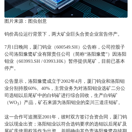
图片来源：图虫创意
钨价高位运行背景下，两大矿业巨头合资企业宣告停产。
7月1日晚间，厦门钨业（600549.SH）公告称，公司控股子
公司洛阳豫鹭矿业有限责任公司（简称“洛阳豫鹭”）因洛阳
钼业（603993.SH / 03993.HK）暂停提供尾矿，目前已基本
停产。
公告显示，洛阳豫鹭成立于2002年4月，厦门钨业和洛阳钼
业分别持股60%、40%，主营业务为对洛阳钼业选矿二分公
司选钼以后尾矿中的白钨矿进行综合回收，生产白钨矿
（WO
）产品，矿石来源为洛阳钼业的栾川三道庄钼矿。
3
这一合作可追溯至2001年，彼时双方签订合资合同，厦门钨
业以现金出资；洛阳钼业以符合选钨要求的选钼以后尾矿及
尾矿库使用权等作为出资，并明确由其负责洛阳豫鹭存续期