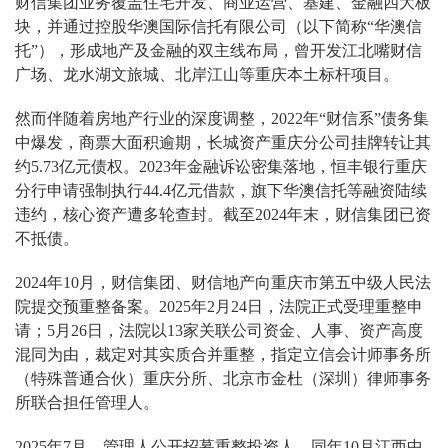
财信集团业务覆盖住宅开发、商业运营、基建、金融四大板
块，并通过控股华澳国际信托有限公司（以下简称“华澳信
托”），形成地产及金融的双主线布局，曾开发江北嘴财信
广场、龙水湖文旅城、北岸江山等重庆本土标杆项目。
然而伴随着房地产行业的深度调整，2022年“财信系”债务集
中爆发，商票大面积逾期，长城资产重庆分公司挂牌转让其
约5.73亿元债权。2023年金融诉讼密集落地，恒丰银行重庆
分行申请强制执行44.4亿元借款，旗下华澳信托等融资陆续
违约，核心资产遭多轮查封。截至2024年末，财信集团已资
不抵债。
2024年10月，财信集团、财信地产向重庆市第五中级人民法
院提交预重整备案。2025年2月24日，法院正式受理重整申
请；5月26日，法院以13家关联公司资金、人事、资产高度
混同为由，裁定对其实质合并重整，指定立信会计师事务所
（特殊普通合伙）重庆分所、北京市金杜（深圳）律师事务
所联合担任管理人。
2025年7月，管理人公开招募重整投资人，同年10月江西中