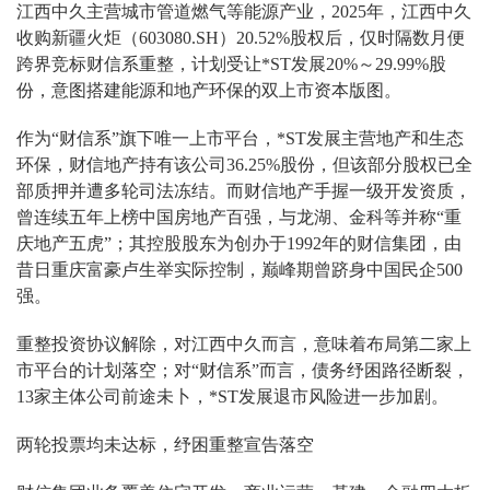
江西中久主营城市管道燃气等能源产业，2025年，江西中久
收购新疆火炬（603080.SH）20.52%股权后，仅时隔数月便
跨界竞标财信系重整，计划受让*ST发展20%～29.99%股
份，意图搭建能源和地产环保的双上市资本版图。
作为“财信系”旗下唯一上市平台，*ST发展主营地产和生态
环保，财信地产持有该公司36.25%股份，但该部分股权已全
部质押并遭多轮司法冻结。而财信地产手握一级开发资质，
曾连续五年上榜中国房地产百强，与龙湖、金科等并称“重
庆地产五虎”；其控股股东为创办于1992年的财信集团，由
昔日重庆富豪卢生举实际控制，巅峰期曾跻身中国民企500
强。
重整投资协议解除，对江西中久而言，意味着布局第二家上
市平台的计划落空；对“财信系”而言，债务纾困路径断裂，
13家主体公司前途未卜，*ST发展退市风险进一步加剧。
两轮投票均未达标，纾困重整宣告落空