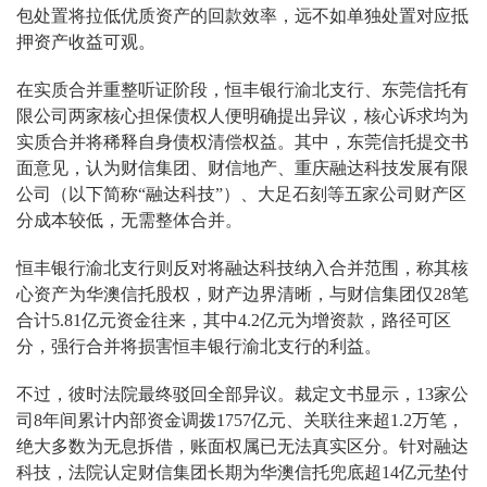
包处置将拉低优质资产的回款效率，远不如单独处置对应抵
押资产收益可观。
在实质合并重整听证阶段，恒丰银行渝北支行、东莞信托有
限公司两家核心担保债权人便明确提出异议，核心诉求均为
实质合并将稀释自身债权清偿权益。其中，东莞信托提交书
面意见，认为财信集团、财信地产、重庆融达科技发展有限
公司（以下简称“融达科技”）、大足石刻等五家公司财产区
分成本较低，无需整体合并。
恒丰银行渝北支行则反对将融达科技纳入合并范围，称其核
心资产为华澳信托股权，财产边界清晰，与财信集团仅28笔
合计5.81亿元资金往来，其中4.2亿元为增资款，路径可区
分，强行合并将损害恒丰银行渝北支行的利益。
不过，彼时法院最终驳回全部异议。裁定文书显示，13家公
司8年间累计内部资金调拨1757亿元、关联往来超1.2万笔，
绝大多数为无息拆借，账面权属已无法真实区分。针对融达
科技，法院认定财信集团长期为华澳信托兜底超14亿元垫付