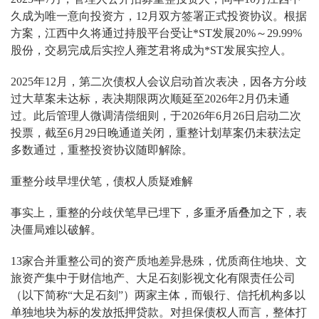
久成为唯一意向投资方，12月双方签署正式投资协议。根据
方案，江西中久将通过持股平台受让*ST发展20%～29.99%
股份，交易完成后实控人雍芝君将成为*ST发展实控人。
2025年12月，第二次债权人会议启动首次表决，因各方分歧
过大草案未达标，表决期限两次顺延至2026年2月仍未通
过。此后管理人微调清偿细则，于2026年6月26日启动二次
投票，截至6月29日晚通道关闭，重整计划草案仍未获法定
多数通过，重整投资协议随即解除。
重整分歧早埋伏笔，债权人质疑难解
事实上，重整的分歧伏笔早已埋下，多重矛盾叠加之下，表
决僵局难以破解。
13家合并重整公司的资产质地差异悬殊，优质商住地块、文
旅资产集中于财信地产、大足石刻影视文化有限责任公司
（以下简称“大足石刻”）两家主体，而银行、信托机构多以
单独地块为标的发放抵押贷款。对担保债权人而言，整体打