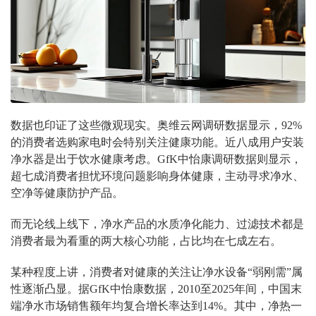
数据也印证了这些微观现实。奥维云网调研数据显示，
92%
的消费者选购家电时会特别关注健康功能。近八成用户安装
净水器是出于饮水健康考虑。
GfK
中怡康调研数据则显示，
超七成消费者担忧环境问题影响身体健康，主动寻求净水、
空净等健康防护产品。
而无论线上线下，净水产品的水质净化能力、过滤技术都是
消费者最为看重的两大核心功能，占比均在七成左右。
某种程度上讲，消费者对健康的关注让净水设备
“
弱刚需
”
属
性逐渐凸显。据
GfK
中怡康数据，
2010
至
2025
年间，中国末
端净水市场销售额年均复合增长率达到
14%
。其中，净热一