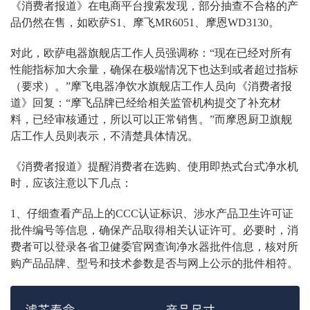
《消费者报道》在电商平台搜索发现，部分抽查不合格的产
品仍然在售，如欧萨
S1
、摩飞
MR6051
、摩恩
WD3130
。
对此，欧萨电器旗舰店工作人员强调称：
“
现在已经对所有
性能指标加大余量，确保在极端情况下也达到或者超过指标
（要求）。
”
摩飞电器净饮水旗舰店工作人员向《消费者报
道》回复：
“
摩飞品牌已经给相关监管机构提交了补充材
料，已经审核通过，所以可以正常销售。
”
而摩恩厨卫旗舰
店工作人员则表示，不清楚具体情况。
《消费者报道》提醒消费者在选购、使用即热式台式净水机
时，应该注意以下几点：
1
、仔细查看产品上的
CCC
认证标识、涉水产品卫生许可证
批件编号等信息，确保产品取得相关认证许可。必要时，消
费者可以登录各省卫健委官网查询净水器批件信息，核对所
购产品品牌、型号和技术参数是否与网上公示的批件相符。