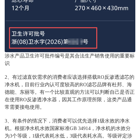
涉水产品卫生许可批件编号是其合法生产销售使用的重要标
识
2
、有过滤直饮需求的消费者应该选择搭载
RO
反渗透滤芯的
净水机，目前行业内认可度较高的
RO
滤芯品牌有杜邦、海
德能、东丽等。有一个比较直观的方法可以判断自己是否正
在使用
RO
反渗透净水器，因其工作原理所限，这类产品通
常需要接电使用。
3
、有条件的情况下，消费者可以优先选择
1
级水效的净水
机。根据净水机水效国家标准
GB 34914
，净水机的水效分
为
3
个等级，
1
级代表耗水低，
3
级代表耗水高。等级评定涉