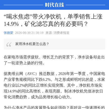
“喝水焦虑”带火净饮机，单季销售上涨
14.9%，矿化滤芯真的有必要吗？
张德荣
2026-06-30 21:30:19
来源: 消费者报道
家用净水机要怎么选？
在家电市场需求疲软、增长乏力的背景下，净水设备却走出
了一轮逆势上扬的行情。
据奥维云网（
AVC
）推总数据，
2026
年第一季度，中国家电
产业零售规模同比下跌
6.2%
。与之形成鲜明对比的是，水家
电行业以
2%
的同比正增长实现突围。其中，净饮机市场实
现
14.9%
的同比高增长，表现亮眼。制冰净饮机凭借冰饮日
常化消费趋势，成为品类增长核心动力。
为什么净水产品的发展势头如此强劲？面对这一快速增长的