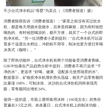
不少台式净水机以“母婴”为卖点（《消费者报道》摄）
消费者陈雨告诉《消费者报道》：
“
家里之前没有买过饮水
机，都是每天用烧水壶烧水，后来觉得麻烦，因为有时候想
喝热的、有时候想喝凉的，都不方便，就买了一个台式的即
热净水机。
”
另一位消费者小柔则提到：
“
台式净水机可以设
置多个温度出水档位，冲奶粉不用等，制冰也更方便日常喝
冰美式（咖啡）。
”
除了即热功能外，台式净水机有两个功能备受消费者青睐。
GfK
中怡康在产品趋势分析中提到，消费者不再只追求
“
干
净的水
”
，更追求
“
好喝、健康、适配多元使用场景的水
”
。
数据显示，矿物质净水机增长势头迅猛，相关产品零售额同
比暴涨
108%
；可制冰块、冰沙的台式净饮机同样表现亮
眼，零售额同比增长
34%
。
值得一提的是，市面上透明食用冰杯（
160
克左右）的售价
普遍在
3-5
元之间。炎炎夏日，台式净水机上的制冰功能，