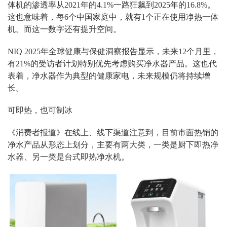
体机的渗透率从
2021
年的
4.1%
一路狂飙到
2025
年的
16.8%
。
这也意味着，每
6
个中国家庭中，就有
1
个正在使用净热一体
机。而这一数字还有提升空间。
NIQ 2025
年全球健康与保健洞察报告显示，未来
12
个月里，
有
21%
的受访者计划特别优先考虑购买净水器产品。这也代
表着，净水器作为典型的健康家电，未来规模仍将持续增
长。
可即热，也可制冰
《消费者报道》在线上、线下渠道注意到，目前市面热销的
净水产品从形态上划分，主要有两大类，一类是厨下即热净
水器、另一类是台式即热净水机。