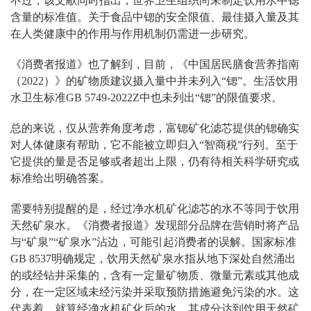
不过，该文献同时指出，世界卫生组织尚未制定饮用水中锶
含量的标准值。关于食品中锶的安全限值、最佳摄入量及其
在人类健康中的作用与作用机制仍需进一步研究。
《消费者报道》也了解到，目前，《中国居民膳食营养指南
（
2022
）》的矿物质建议摄入量中并未列入
“
锶
”
。生活饮用
水卫生标准
GB 5749-2022Z
中也未列出
“
锶
”
的限值要求。
总的来说，仅从营养角度考虑，富锶矿化滤芯提供的锶确实
对人体健康有帮助，它不能被立即归入
“
智商税
”
行列。至于
它提供的量是否足够或者超出上限，仍有待相关科学研究或
标准给出明确答案。
需要特别提醒的是，经过净水机矿化滤芯的水不等同于饮用
天然矿泉水。《消费者报道》发现部分品牌在营销时将产品
与
“
矿泉
”“
矿泉水
”
沾边，可能引起消费者的误解。国家标准
GB 8537
明确规定，饮用天然矿泉水指从地下深处自然涌出
的或经钻井采集的，含有一定量矿物质、微量元素或其他成
分，在一定区域未经污染并采取预防措施避免污染的水。这
代表着，就算经净水机矿化后的水，其成分达到饮用天然矿