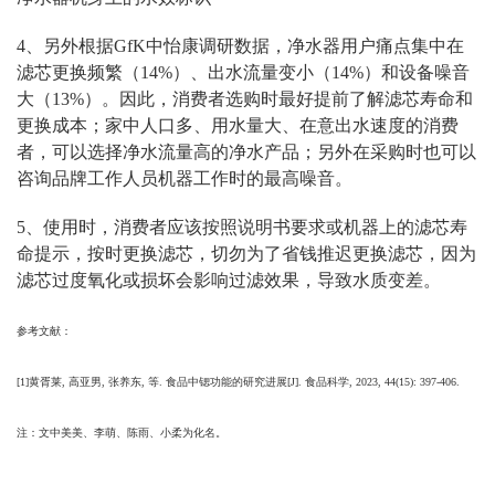
4
、另外根据
GfK
中怡康调研数据，净水器用户痛点集中在
滤芯更换频繁（
14%
）、出水流量变小（
14%
）和设备噪音
大（
13%
）。因此，消费者选购时最好提前了解滤芯寿命和
更换成本；家中人口多、用水量大、在意出水速度的消费
者，可以选择净水流量高的净水产品；另外在采购时也可以
咨询品牌工作人员机器工作时的最高噪音。
5
、使用时，消费者应该按照说明书要求或机器上的滤芯寿
命提示，按时更换滤芯，切勿为了省钱推迟更换滤芯，因为
滤芯过度氧化或损坏会影响过滤效果，导致水质变差。
参考文献：
[1]黄胥莱, 高亚男, 张养东, 等. 食品中锶功能的研究进展[J]. 食品科学, 2023, 44(15): 397-406.
注：文中美美、李萌、陈雨、小柔为化名。