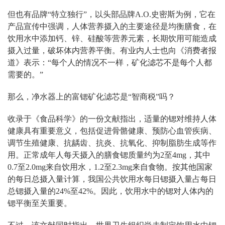
但也有品牌
“
特立独行
”
，以头部品牌
A.O.
史密斯为例，它在
产品宣传中强调，人体营养摄入的主要途径是均衡膳食，在
饮用水中添加钙、锌、硅酸等营养元素，长期饮用可能造成
摄入过量，破坏体内营养平衡。有业内人士也向《消费者报
道》表示：
“
每个人的情况不一样，矿化滤芯不是每个人都
需要的。
”
那么，净水器上的富锶矿化滤芯是
“
智商税
”
吗？
收录于《食品科学》的一份文献指出，适量的锶对维持人体
健康具有重要意义，包括促进骨骼健康、预防心血管疾病、
调节生殖健康、抗龋齿、抗炎、抗氧化、抑制脂肪生成等作
用。正常成年人每天摄入的膳食锶质量约为
2
至
4mg
，其中
0.7
至
2.0mg
来自饮用水，
1.2
至
2.3mg
来自食物。按其他国家
的每日总摄入量计算，我国公共饮用水每日锶摄入量占每日
总锶摄入量的
24%
至
42%
。因此，饮用水中的锶对人体内的
锶平衡至关重要。