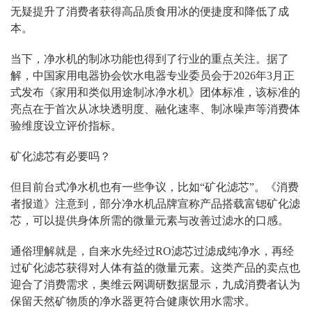
无疑提升了消费者获得高品质食用冰的便捷度和降低了成
本。
当下，净水机的制冰功能也得到了行业的重点关注。据了
解，中国家用电器协会饮水电器专业委员会于
2026
年
3
月正
式发布《家用和类似用途制冰净水机》团体标准，该标准的
亮点在于首次从冰块透明度、融化速率、制冰噪声等消费体
验维度设立评价指标。
矿化滤芯有必要吗？
但目前台式净水机也有一些争议，比如
“
矿化滤芯
”
。《消费
者报道》注意到，部分净水机品牌宣称产品搭载富锶矿化滤
芯，可以提供身体所需的微量元素与改善过滤水的口感。
通俗理解就是，自来水先经过
RO
滤芯过滤成纯净水，再经
过矿化滤芯获得对人体有益的微量元素。这类产品的卖点也
迎合了消费需求，奥维云网调研数据显示，九成消费者认为
保留天然矿物质的净水器更符合健康饮用水需求。