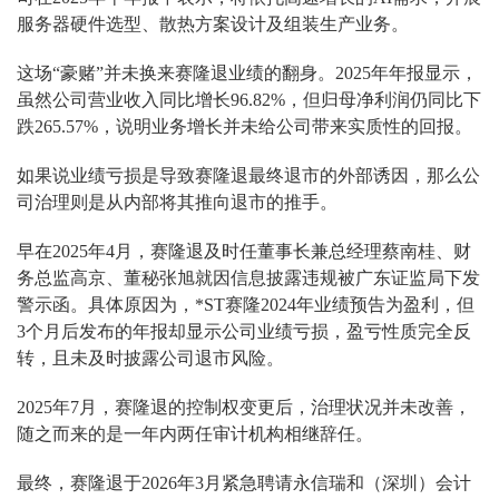
服务器硬件选型、散热方案设计及组装生产业务。
这场“豪赌”并未换来赛隆退业绩的翻身。2025年年报显示，
虽然公司营业收入同比增长96.82%，但归母净利润仍同比下
跌265.57%，说明业务增长并未给公司带来实质性的回报。
如果说业绩亏损是导致赛隆退最终退市的外部诱因，那么公
司治理则是从内部将其推向退市的推手。
早在2025年4月，赛隆退及时任董事长兼总经理蔡南桂、财
务总监高京、董秘张旭就因信息披露违规被广东证监局下发
警示函。具体原因为，*ST赛隆2024年业绩预告为盈利，但
3个月后发布的年报却显示公司业绩亏损，盈亏性质完全反
转，且未及时披露公司退市风险。
2025年7月，赛隆退的控制权变更后，治理状况并未改善，
随之而来的是一年内两任审计机构相继辞任。
最终，赛隆退于2026年3月紧急聘请永信瑞和（深圳）会计