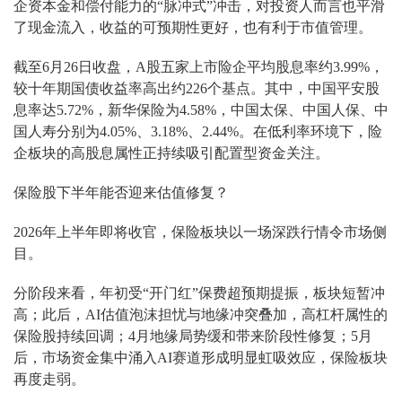
企资本金和偿付能力的“脉冲式”冲击，对投资人而言也平滑
了现金流入，收益的可预期性更好，也有利于市值管理。
截至6月26日收盘，A股五家上市险企平均股息率约3.99%，
较十年期国债收益率高出约226个基点。其中，中国平安股
息率达5.72%，新华保险为4.58%，中国太保、中国人保、中
国人寿分别为4.05%、3.18%、2.44%。在低利率环境下，险
企板块的高股息属性正持续吸引配置型资金关注。
保险股下半年能否迎来估值修复？
2026年上半年即将收官，保险板块以一场深跌行情令市场侧
目。
分阶段来看，年初受“开门红”保费超预期提振，板块短暂冲
高；此后，AI估值泡沫担忧与地缘冲突叠加，高杠杆属性的
保险股持续回调；4月地缘局势缓和带来阶段性修复；5月
后，市场资金集中涌入AI赛道形成明显虹吸效应，保险板块
再度走弱。