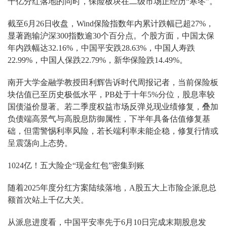
千亿分红落地的同时，保险板块在二级市场正经历“寒冬”。
截至6月26日收盘，Wind保险指数年内累计跌幅已超27%，
显著跑输沪深300指数逾30个百分点。个股方面，中国太保
年内跌幅达32.16%，中国平安跌28.63%，中国人寿跌
22.99%，中国人保跌22.79%，新华保险跌14.49%。
南开大学金融学教授田利辉告诉时代周报记者，当前保险板
块估值已至历史极低水平，PB处于十年5%分位，股息率较
国债溢价显著。若二季度权益市场反弹兑现业绩修复，叠加
负债端高景气与高股息防御属性，下半年具备估值修复基
础，但需警惕利率风险，若长端利率未能企稳，修复行情或
呈震荡向上态势。
1024亿！五大险企“现金红包”密集到账
随着2025年度分红方案陆续落地，A股五大上市险企派息总
额首次站上千亿大关。
从派息进度看，中国平安率先于6月10日完成末期股息发