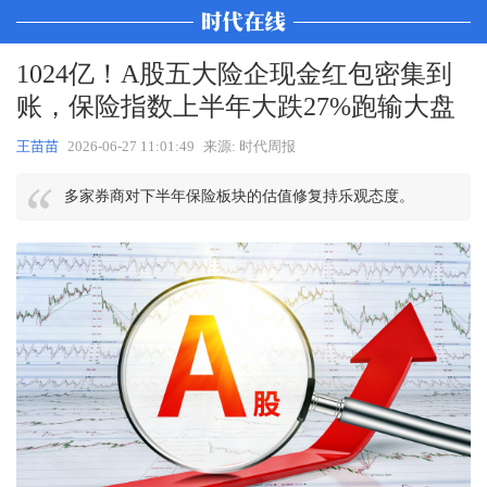
1024亿！A股五大险企现金红包密集到
账，保险指数上半年大跌27%跑输大盘
王苗苗
2026-06-27 11:01:49
来源: 时代周报
多家券商对下半年保险板块的估值修复持乐观态度。