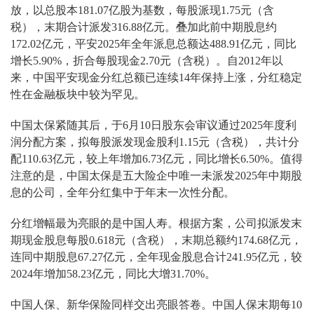
放，以总股本181.07亿股为基数，每股派现1.75元（含
税），末期合计派发316.88亿元。叠加此前中期股息约
172.02亿元，平安2025年全年派息总额达488.91亿元，同比
增长5.90%，折合每股现金2.70元（含税）。自2012年以
来，中国平安现金分红总额已连续14年保持上涨，分红稳定
性在金融板块中较为罕见。
中国太保紧随其后，于6月10日股东会审议通过2025年度利
润分配方案，拟每股派发现金股利1.15元（含税），共计分
配110.63亿元，较上年增加6.73亿元，同比增长6.50%。值得
注意的是，中国太保是五大险企中唯一未派发2025年中期股
息的公司，全年分红集中于年末一次性分配。
分红增幅最为亮眼的是中国人寿。根据方案，公司拟派发末
期现金股息每股0.618元（含税），末期总额约174.68亿元，
连同中期股息67.27亿元，全年现金股息合计241.95亿元，较
2024年增加58.23亿元，同比大增31.70%。
中国人保、新华保险同样交出亮眼答卷。中国人保末期每10