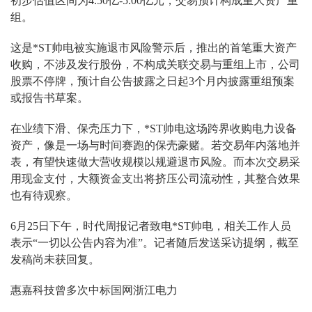
初步估值区间为4.50亿-5.00亿元，交易预计构成重大资产重
组。
这是*ST帅电被实施退市风险警示后，推出的首笔重大资产
收购，不涉及发行股份，不构成关联交易与重组上市，公司
股票不停牌，预计自公告披露之日起3个月内披露重组预案
或报告书草案。
在业绩下滑、保壳压力下，*ST帅电这场跨界收购电力设备
资产，像是一场与时间赛跑的保壳豪赌。若交易年内落地并
表，有望快速做大营收规模以规避退市风险。而本次交易采
用现金支付，大额资金支出将挤压公司流动性，其整合效果
也有待观察。
6月25日下午，时代周报记者致电*ST帅电，相关工作人员
表示“一切以公告内容为准”。记者随后发送采访提纲，截至
发稿尚未获回复。
惠嘉科技曾多次中标国网浙江电力