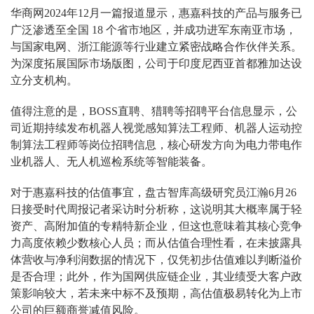
华商网2024年12月一篇报道显示，惠嘉科技的产品与服务已
广泛渗透至全国 18 个省市地区，并成功进军东南亚市场，
与国家电网、浙江能源等行业建立紧密战略合作伙伴关系。
为深度拓展国际市场版图，公司于印度尼西亚首都雅加达设
立分支机构。
值得注意的是，BOSS直聘、猎聘等招聘平台信息显示，公
司近期持续发布机器人视觉感知算法工程师、机器人运动控
制算法工程师等岗位招聘信息，核心研发方向为电力带电作
业机器人、无人机巡检系统等智能装备。
对于惠嘉科技的估值事宜，盘古智库高级研究员江瀚6月26
日接受时代周报记者采访时分析称，这说明其大概率属于轻
资产、高附加值的专精特新企业，但这也意味着其核心竞争
力高度依赖少数核心人员；而从估值合理性看，在未披露具
体营收与净利润数据的情况下，仅凭初步估值难以判断溢价
是否合理；此外，作为国网供应链企业，其业绩受大客户政
策影响较大，若未来中标不及预期，高估值极易转化为上市
公司的巨额商誉减值风险。