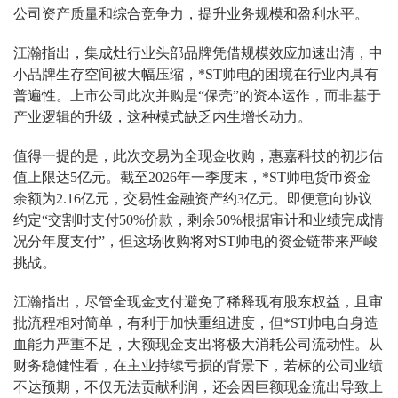
公司资产质量和综合竞争力，提升业务规模和盈利水平。
江瀚指出，集成灶行业头部品牌凭借规模效应加速出清，中
小品牌生存空间被大幅压缩，*ST帅电的困境在行业内具有
普遍性。上市公司此次并购是“保壳”的资本运作，而非基于
产业逻辑的升级，这种模式缺乏内生增长动力。
值得一提的是，此次交易为全现金收购，惠嘉科技的初步估
值上限达5亿元。截至2026年一季度末，*ST帅电货币资金
余额为2.16亿元，交易性金融资产约3亿元。即便意向协议
约定“交割时支付50%价款，剩余50%根据审计和业绩完成情
况分年度支付”，但这场收购将对ST帅电的资金链带来严峻
挑战。
江瀚指出，尽管全现金支付避免了稀释现有股东权益，且审
批流程相对简单，有利于加快重组进度，但*ST帅电自身造
血能力严重不足，大额现金支出将极大消耗公司流动性。从
财务稳健性看，在主业持续亏损的背景下，若标的公司业绩
不达预期，不仅无法贡献利润，还会因巨额现金流出导致上