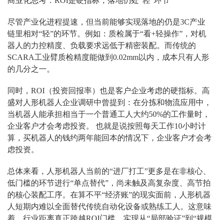
商业化思考：ROI是硬指标，落地仍处“轻”环节
尽管产业化进程提速，但当前能够实现落地的仍是3C产业
链里相对“轻”的环节。例如：质检属于“看+轻操作”，对机
器人的力控精度、负载要求远低于精密装配。而传统的
SCARA工业臂质检精度能做到0.02mm以内，成本只有人形
的几分之一。
同时，ROI（投资回报率）也是客户企业考虑的硬指标。高
盛对人形机器人企业调研中曾提到：在分拣和物流应用中，
当机器人能承担相当于一个普通工人大约50%的工作量时，
企业客户才会考虑投资。 也就是说按照每天工作10小时计
算，买机器人的钱约两年能回本的情况下，企业客户才会考
虑投资。
总体来看，人形机器人当前的“进厂打工”更多是在非核心、
低门槛的环节进行“单点替代”，尚未触及高复杂度、高节拍
的核心装配工序。在算不平“经济账”的现实面前，人形机器
人短期内难以全面替代传统自动化设备或熟练工人。这意味
着，行业距离真正跨越ROI门槛、实现从“局部验证”到“规模