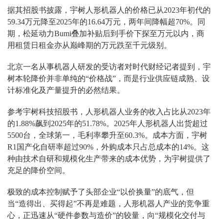
据其招股书披露，宇树人形机器人的价格已从2023年初代的
59.34万元降至2025年的16.64万元，两年间降幅超70%。同
期，松延动力Bumi叠加补贴后到手价下探至万元以内，商
用租赁日租金亦从巅峰期的万元跌至千元级别。
北京一名从事机器人研发的受访者对时代财经记者提到，宇
树本轮降价并非单纯的“价格战”，而是行业供应链成熟、设
计标准化及产量提升的必然结果。
参考宇树科技招股书，人形机器人业务的收入占比从2023年
的1.88%飙到2025年的51.78%。2025年人形机器人出货超过
5500台，全球第一，毛利率攀升至60.3%。成本方面，宇树
R1国产化自研率超过90%，外购成本只占总成本的14%。这
种由技术自研和规模化生产带来的成本优势，为宇树提供了
充足的降价空间。
极致的成本控制赋予了头部企业“以价换量”的底气，但
当“造得出、买得起”不再是难题，人形机器人产业的竞争重
心，正迅速从“硬件参数与造价”的较量，向“规模化交付与