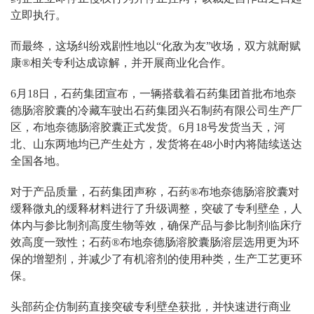
立即执行。
而最终，这场纠纷戏剧性地以“化敌为友”收场，双方就耐赋
康®相关专利达成谅解，并开展商业化合作。
6月18日，石药集团宣布，一辆搭载着石药集团首批布地奈
德肠溶胶囊的冷藏车驶出石药集团兴石制药有限公司生产厂
区，布地奈德肠溶胶囊正式发货。6月18号发货当天，河
北、山东两地均已产生处方，发货将在48小时内将陆续送达
全国各地。
对于产品质量，石药集团声称，石药®布地奈德肠溶胶囊对
缓释微丸的缓释材料进行了升级调整，突破了专利壁垒，人
体内与参比制剂高度生物等效，确保产品与参比制剂临床疗
效高度一致性；石药®布地奈德肠溶胶囊肠溶层选用更为环
保的增塑剂，并减少了有机溶剂的使用种类，生产工艺更环
保。
头部药企仿制药直接突破专利壁垒获批，并快速进行商业