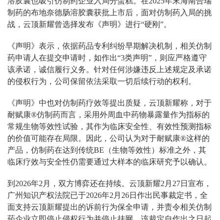
溶胶囊也吸引仿制药企业入局分蛋糕。在2025年末海南合瑞
制药的布地奈德肠溶胶囊获批上市后，面对仿制药入局的挑
战，云顶新耀曾选择发布《声明》进行“硬刚”。
《声明》表示，依据药品专利纠纷早期解决机制，相关仿制
药申请人在提交申请时，如作出“3类声明”，则应严格遵守
该承诺，诚信履行义务。针对任何涉嫌违反上述规定及承诺
的侵权行为，公司保留依法采取一切后续行动的权利。
《声明》中也对仿制药疗效等提出质疑，云顶新耀称，对于
耐赋康®仿制药而言，采用外周血中药物暴露量作为指标的
常规生物等效性试验，其作为临床安全性、有效性预测指标
的价值可能存在局限。因此，公司认为对于耐赋康®这样的
产品，仿制药在达到传统BE（生物等效性）标准之外，其
临床疗效与安全性仍需要通过大样本的临床研究予以确认。
到2026年2月，双方博弈还在持续。云顶新耀2月27日宣布，
广州知识产权法院已于2026年2月26日作出民事裁定书，全
面支持云顶新耀提出的诉前行为保全申请，并责令相关仿制
药企业立即停止侵权行为并停止挂网，该裁定自作出之日起