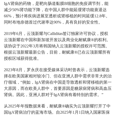
IgA肾病的药物，是靶向肠道黏膜B细胞的免疫调节剂，能
减少50%肾功能下降，在中国人群中能延缓肾功能衰退达
66%，预计将疾病进展至透析或肾移植的时间延缓12.8年。
同时布地奈德首过代谢率达90%，具有良好的安全性。
2019年6月，云顶新耀与Calliditas签订独家许可协议，授权
云顶新耀在中国和新加坡开发以及商业化耐赋康®的权利。
该协议于2022年3月将韩国纳入云顶新耀的授权许可范围。
根据云顶新耀最新公告，目前，耐赋康®已在云顶新耀所有
授权区域获得批准。
2023年8月，罗永庆在接受媒体采访时曾表示，云顶新耀选
择在欧美国家相对较冷门、但在亚洲人群中需求非常大的治
疗领域，“例如，IgA肾病在中国是导致透析和肾移植的第一
大原因，而在欧美人群中，首要原因是糖尿病肾病和高血压
肾病。因此，亚洲人群对于IgA肾病有着特别的需求。”
从2025年年报数据来看，耐赋康®确实为云顶新耀打开了中
国IgA肾病治疗的蓝海市场。自2025年1月1日纳入国家医保