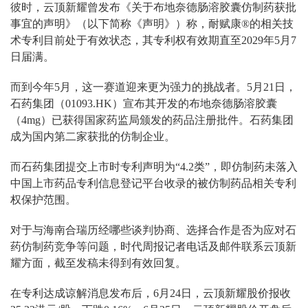
彼时，云顶新耀曾发布《关于布地奈德肠溶胶囊仿制药获批
事宜的声明》（以下简称《声明》）称，耐赋康®的相关技
术专利目前处于有效状态，其专利权有效期直至2029年5月7
日届满。
而到今年5月，这一赛道迎来更为强力的挑战者。5月21日，
石药集团（01093.HK）宣布其开发的布地奈德肠溶胶囊
（4mg）已获得国家药监局颁发的药品注册批件。石药集团
成为国内第二家获批的仿制企业。
而石药集团提交上市时专利声明为“4.2类”，即仿制药未落入
中国上市药品专利信息登记平台收录的被仿制药品相关专利
权保护范围。
对于与海南合瑞历经哪些谈判协商、选择合作是否为应对石
药仿制药竞争等问题，时代周报记者电话及邮件联系云顶新
耀方面，截至发稿未得到有效回复。
在专利达成谅解消息发布后，6月24日，云顶新耀股价报收