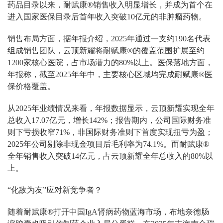
药品目录以来，耐赋康®销售收入明显增长，并成为首个在
进入国家医保目录后首年收入突破10亿元的非肿瘤药物。
销售布局方面，据年报介绍，2025年通过一支约190名代表
组成销售团队，云顶新耀将耐赋康®的覆盖范围扩展至约
1200家核心医院，占市场潜力的80%以上。医保落地方面，
年报称，截至2025年年中，主要核心区域均完成耐赋康®医
保价格覆盖。
从2025年业绩情况来看，年报数据显示，云顶新耀实现全年
总收入17.07亿元，增长142%；报告期内，公司国际财务准
则下亏损收窄71%，非国际财务准则下首度实现扭亏为盈；
2025年公司剔除非现金项目后毛利率为74.1%。而耐赋康®
全年销售收入突破14亿元，占云顶新耀全年总收入的80%以
上。
“化敌为友”应对新竞争者？
随着耐赋康®打开中国IgA肾病药物蓝海市场，布地奈德肠