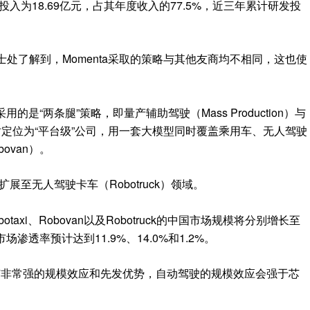
发投入为18.69亿元，占其年度收入的77.5%，近三年累计研发投
人士处了解到，Momenta采取的策略与其他友商均不相同，这也使
用的是“两条腿”策略，即量产辅助驾驶（Mass Production）与
行，同时定位为“平台级”公司，用一套大模型同时覆盖乘用车、无人驾驶
ovan）。
将扩展至无人驾驶卡车（Robotruck）领域。
taxi、Robovan以及Robotruck的中国市场规模将分别增长至
场渗透率预计达到11.9%、14.0%和1.2%。
驾驶有非常强的规模效应和先发优势，自动驾驶的规模效应会强于芯