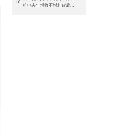
10
机电去年增收不增利背后：
关税透支订单、北美飓风骤
减