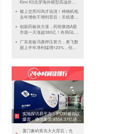
Kimi K3击穿海外模型高溢价壁
垒，引爆全球大模型价格战
被上交所问询才说清！神驰机电
去年增收不增利背后：关税透支
订单、北美飓风骤减
创新药板块大涨，药明康德A股
市值一天涨超380亿！布局GLP-
1面临竞争加剧
广东老板冯康押注算力，奥飞数
据上半年净利猛增123%，但总
负债首超126亿元
实地探访易平方：IPO对赌协议
1
爆雷，康佳集团深陷6.37亿诉讼
泥潭
厦门象屿青岛大火背后：仓
2