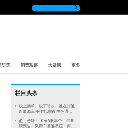

商研院
消费观察
大健康
更多
栏目头条
线上接单、线下暗改：谁在打通
新能源车外挂电池的“灰色通
道”？
盈亏悬殊！10家A股车企半年业
绩预告：乘用车普遍承压，商用