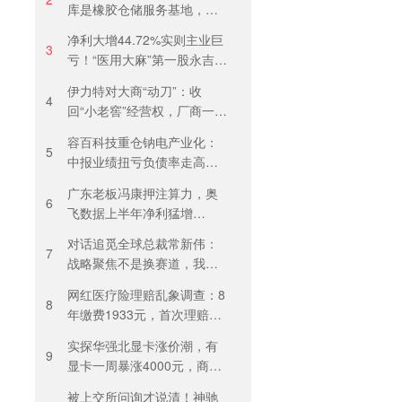
库是橡胶仓储服务基地，当
天气温未达预警，集团5月刚
净利大增44.72%实则主业巨
进行安全管理培训
3
亏！“医用大麻”第一股永吉股
份转型阵痛：靠1.18亿私募
伊力特对大商“动刀”：收
收益“保盈”
4
回“小老窖”经营权，厂商一体
化收入全年增长近三成
容百科技重仓钠电产业化：
5
中报业绩扭亏负债率走高，
百亿扩产承压前行
广东老板冯康押注算力，奥
6
飞数据上半年净利猛增
123%，但总负债首超126亿
对话追觅全球总裁常新伟：
元
7
战略聚焦不是换赛道，我们
会长期深耕物理 AI
网红医疗险理赔乱象调查：8
8
年缴费1933元，首次理赔被
卡17天！百万医疗险“宽进严
实探华强北显卡涨价潮，有
出”困住投保人
9
显卡一周暴涨4000元，商
户：贵到我都不敢进货
被上交所问询才说清！神驰