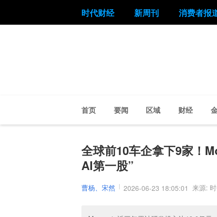
时代财经
新周刊
消费者报
首页
要闻
区域
财经
全球前10车企拿下9家！M
AI第一股”
曹杨、宋然
来源: 
2026-06-23 18:05:01