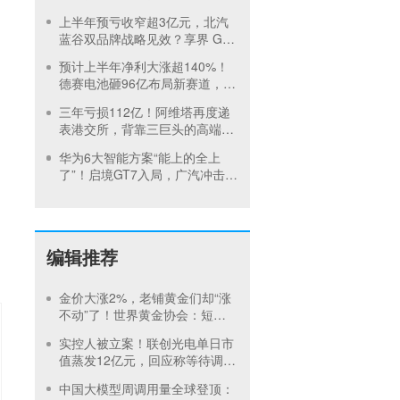
车龙头净利暴增超1200%
上半年预亏收窄超3亿元，北汽
蓝谷双品牌战略见效？享界 G9
或成 “关键变量”
预计上半年净利大涨超140%！
德赛电池砸96亿布局新赛道，连
续2年利润下滑迎拐点？
三年亏损112亿！阿维塔再度递
表港交所，背靠三巨头的高端之
路不好走？
华为6大智能方案“能上的全上
了”！启境GT7入局，广汽冲击高
端市场再提速
编辑推荐
金价大涨2%，老铺黄金们却“涨
不动”了！世界黄金协会：短期
内首饰市场难快速回暖
实控人被立案！联创光电单日市
值蒸发12亿元，回应称等待调查
结果
中国大模型周调用量全球登顶：