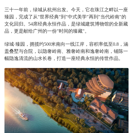
三十一年前，绿城从杭州出发。今天，它在珠江之畔以一座
臻园，完成了从"世界经典"到"中式美学"再到"当代岭南"的
文化回归。54席经典永恒作品，是绿城建筑博物馆的全新藏
品，更是献给广州的一份"时间的臻藏"。
绿城·臻园，拥揽约500米南向一线江岸，容积率低至0.8，涵
盖叠墅与合院，以隐奢岭南、雅奢岭南和逸奢岭南，铺陈一
幅隐逸清流的山水长卷，打造一座经典永恒的传世作品。