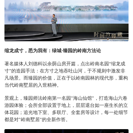
缩龙成寸，悉为我有：绿城·臻园的岭南方法论
著名媒体人刘德科以余荫山房开篇，点出岭南名园“缩龙成
寸”的造园手法：在方寸之地吞吐山河，于不规则中激发非
凡场景。而臻园的价值，正在于以岭南园林的现代形，重构
当代岭南墅居的入世精神。
景观上，臻园师法岭南第一名园"海山仙馆"，打造海山六卷
游园体验；会所全部设置于地上，层层退台如一座生长的立
体花园；追光地下室、多联厅、全套房等设计，每一处细节
都是对"岭南墅居"的全新作答。