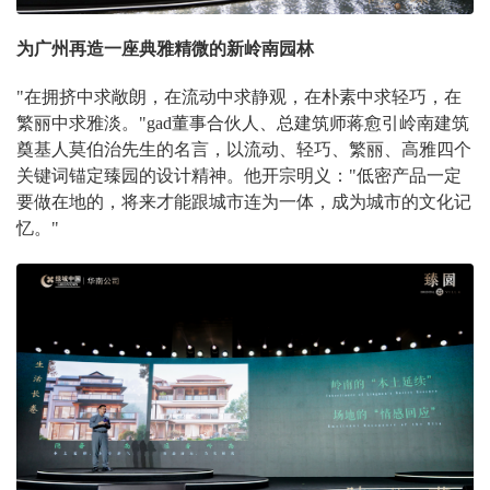
为广州再造一座典雅精微的新岭南园林
"在拥挤中求敞朗，在流动中求静观，在朴素中求轻巧，在
繁丽中求雅淡。"gad董事合伙人、总建筑师蒋愈引岭南建筑
奠基人莫伯治先生的名言，以流动、轻巧、繁丽、高雅四个
关键词锚定臻园的设计精神。他开宗明义："低密产品一定
要做在地的，将来才能跟城市连为一体，成为城市的文化记
忆。"