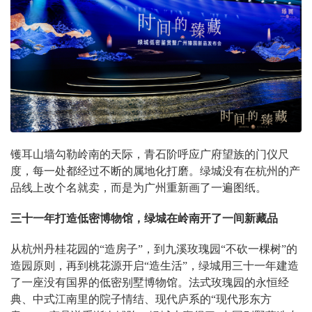
镬耳山墙勾勒岭南的天际，青石阶呼应广府望族的门仪尺
度，每一处都经过不断的属地化打磨。绿城没有在杭州的产
品线上改个名就卖，而是为广州重新画了一遍图纸。
三十一年打造低密博物馆，绿城在岭南开了一间新藏品
从杭州丹桂花园的“造房子”，到九溪玫瑰园“不砍一棵树”的
造园原则，再到桃花源开启“造生活”，绿城用三十一年建造
了一座没有国界的低密别墅博物馆。法式玫瑰园的永恒经
典、中式江南里的院子情结、现代庐系的“现代形东方