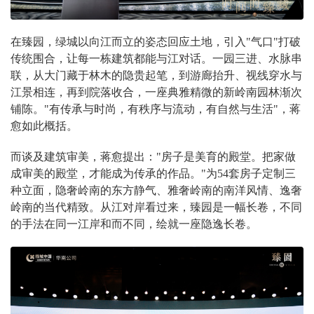
在臻园，绿城以向江而立的姿态回应土地，引入"气口"打破
传统围合，让每一栋建筑都能与江对话。一园三进、水脉串
联，从大门藏于林木的隐贵起笔，到游廊抬升、视线穿水与
江景相连，再到院落收合，一座典雅精微的新岭南园林渐次
铺陈。"有传承与时尚，有秩序与流动，有自然与生活"，蒋
愈如此概括。
而谈及建筑审美，蒋愈提出："房子是美育的殿堂。把家做
成审美的殿堂，才能成为传承的作品。"为54套房子定制三
种立面，隐奢岭南的东方静气、雅奢岭南的南洋风情、逸奢
岭南的当代精致。从江对岸看过来，臻园是一幅长卷，不同
的手法在同一江岸和而不同，绘就一座隐逸长卷。