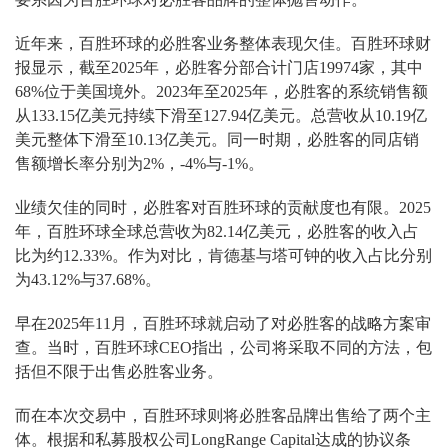
近年来，百胜环球的必胜客业务整体表现欠佳。百胜环球财
报显示，截至2025年，必胜客分部合计门店19974家，其中
68%位于美国境外。2023年至2025年，必胜客的系统销售额
从133.15亿美元持续下滑至127.94亿美元。总营收从10.19亿
美元整体下滑至10.13亿美元。同一时期，必胜客的同店销
售额增长率分别为2%，-4%与-1%。
业绩欠佳的同时，必胜客对百胜环球的贡献度也有限。2025
年，百胜环球全球总营收为82.14亿美元，必胜客的收入占
比为约12.33%。作为对比，肯德基与塔可钟的收入占比分别
为43.12%与37.68%。
早在2025年11月，百胜环球就启动了对必胜客的战略方案审
查。当时，百胜环球CEO指出，公司将采取不同的方法，包
括但不限于出售必胜客业务。
而在本次交易中，百胜环球则将必胜客品牌出售给了两个主
体。根据和私募股权公司LongRange Capital达成的协议条