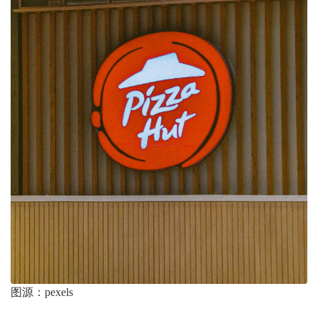
图源：pexels