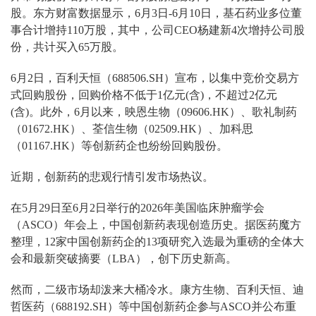
股。东方财富数据显示，6月3日-6月10日，基石药业多位董
事合计增持110万股，其中，公司CEO杨建新4次增持公司股
份，共计买入65万股。
6月2日，百利天恒（688506.SH）宣布，以集中竞价交易方
式回购股份，回购价格不低于1亿元(含)，不超过2亿元
(含)。此外，6月以来，映恩生物（09606.HK）、歌礼制药
（01672.HK）、荃信生物（02509.HK）、加科思
（01167.HK）等创新药企也纷纷回购股份。
近期，创新药的悲观行情引发市场热议。
在5月29日至6月2日举行的2026年美国临床肿瘤学会
（ASCO）年会上，中国创新药表现创造历史。据医药魔方
整理，12家中国创新药企的13项研究入选最为重磅的全体大
会和最新突破摘要（LBA），创下历史新高。
然而，二级市场却泼来大桶冷水。康方生物、百利天恒、迪
哲医药（688192.SH）等中国创新药企参与ASCO并公布重