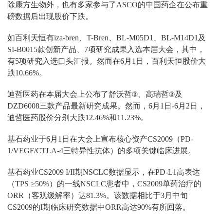
除康方生物外，也有多家参与了ASCO的中国药企在公布重
磅数据后出现股价下跌。
如百利天恒有iza-bren、T-Bren、BL-M05D1、BL-M14D1及
SI-B0015款创新产品、7项研究成果入选本届大会，其中，
有5项研究入选口头汇报。然而在6月1日，百利天恒股价大
跌10.66%。
迪哲医药在本届大会上公布了舒沃哲®、高瑞哲®及
DZD6008三款产品最新研究成果。然而，6月1日-6月2日，
迪哲医药股价分别大跌12.46%和11.23%。
基石药业于6月1日在大会上宣布核心资产CS2009（PD-
1/VEGF/CTLA-4三特异性抗体）的多项关键临床进展。
基石药业CS2009 I/II期NSCLC数据显示，在PD-L1高表达
（TPS ≥50%）的一线NSCLC患者中，CS2009单药治疗的
ORR（客观缓解率）达81.3%。该数据相比于3月中旬
CS2009的I期临床研究数据中ORR高达90%有所回落。