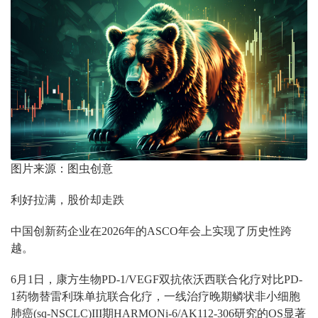
图片来源：图虫创意
利好拉满，股价却走跌
中国创新药企业在2026年的ASCO年会上实现了历史性跨
越。
6月1日，康方生物PD-1/VEGF双抗依沃西联合化疗对比PD-
1药物替雷利珠单抗联合化疗，一线治疗晚期鳞状非小细胞
肺癌(sq-NSCLC)III期HARMONi-6/AK112-306研究的OS显著