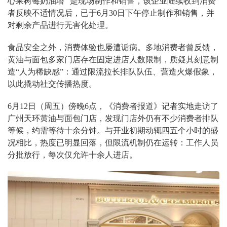
心果树莓奶油塔” 是现场制作和销售，该企业陆续收到消费
者反映不适情况后，已于6月30日下午停止制作和销售，并
对剩余产品进行无害化处理。
食品安全之外，消费体验也屡遭诟病。多地消费者曾反馈，
黄油与面包多家门店存在固定进店人数限制，质疑其刻意制
造“人为稀缺感”：通过限流拉长排队队伍、营造火爆假象，
以此撬动社交传播热度。
6月12日（周五）傍晚6点，《消费者报道》记者实地走访了
广州天环黄油与面包门店，发现门店外仍有不少消费者排队
等候，约需等待十余分钟。与开业初期动辄四五个小时的盛
况相比，热度已明显回落，但限流机制仍在运转：工作人员
分批放行，每次仅允许十余人进店。