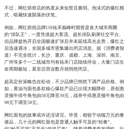
不过，网红烘焙店的热度从来短暂且脆弱。泡沫式的爆红模
式，暗藏快速陨落的伏笔。
例如，网红烘焙品牌UH祐禾巅峰时期曾是各大城市商圈
的“排队王”，一度凭借超大客流、超长排队刷屏社交平台。
但品牌趁热开启全国极速扩张后并未延续高光走势，爆红之
后迅速遇冷，全国多城市密集爆出闭店消息。据《消费者报
道》不完全统计，长沙、重庆、成都、上海、深圳、南京、
广州等多个一二线城市均有祐禾门店陆续停业，大量门店生
命周期极短，甚至仅营业数月就悄然闭店。
超高定价策略也在松动，不少品牌已悄然下调产品价格。例
如，黄油与面包多款核心爆款产品已出现大幅降价，原创惠
灵顿牛排牛角包由58元降至39元，战斧牛排惠灵顿牛角包由
98元下调至58元。
网红面包的故事或许还没讲完。毕竟，相较于动辄万元的奢
侈品，几十元的网红面包是普通人触手可及的“轻奢”。
但"触手可得"不等于"值得买单"。 随着消费者愈发理性、行