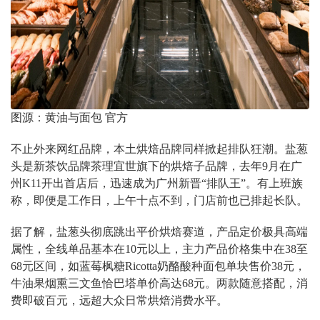
图源：黄油与面包 官方
不止外来网红品牌，本土烘焙品牌同样掀起排队狂潮。盐葱
头是新茶饮品牌茶理宜世旗下的烘焙子品牌，去年9月在广
州K11开出首店后，迅速成为广州新晋“排队王”。有上班族
称，即便是工作日，上午十点不到，门店前也已排起长队。
据了解，盐葱头彻底跳出平价烘焙赛道，产品定价极具高端
属性，全线单品基本在10元以上，主力产品价格集中在38至
68元区间，如蓝莓枫糖Ricotta奶酪酸种面包单块售价38元，
牛油果烟熏三文鱼恰巴塔单价高达68元。两款随意搭配，消
费即破百元，远超大众日常烘焙消费水平。