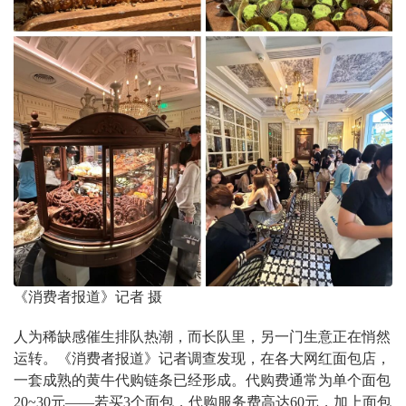
《消费者报道》记者 摄
人为稀缺感催生排队热潮，而长队里，另一门生意正在悄然
运转。《消费者报道》记者调查发现，在各大网红面包店，
一套成熟的黄牛代购链条已经形成。代购费通常为单个面包
20~30元——若买3个面包，代购服务费高达60元，加上面包