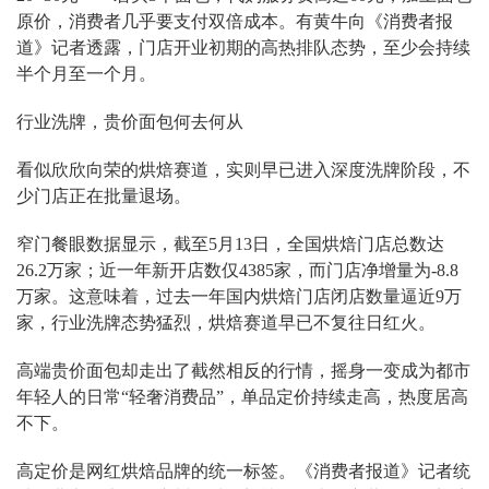
原价，消费者几乎要支付双倍成本。有黄牛向《消费者报
道》记者透露，门店开业初期的高热排队态势，至少会持续
半个月至一个月。
行业洗牌，贵价面包何去何从
看似欣欣向荣的烘焙赛道，实则早已进入深度洗牌阶段，不
少门店正在批量退场。
窄门餐眼数据显示，截至5月13日，全国烘焙门店总数达
26.2万家；近一年新开店数仅4385家，而门店净增量为-8.8
万家。这意味着，过去一年国内烘焙门店闭店数量逼近9万
家，行业洗牌态势猛烈，烘焙赛道早已不复往日红火。
高端贵价面包却走出了截然相反的行情，摇身一变成为都市
年轻人的日常“轻奢消费品”，单品定价持续走高，热度居高
不下。
高定价是网红烘焙品牌的统一标签。《消费者报道》记者统