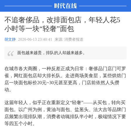
不追奢侈品，改排面包店，年轻人花5
小时等一块“轻奢”面包
胡文静
2026-06-13 23:40:41
来源: 消费者报道
面包越来越贵，排队的人却越来越多。
在城市各大商圈，一种反差正成为日常：奢侈品门店门可罗
雀，网红面包店却大排长队。走进商场美食层，某些烘焙门
店一块面包标价20元~30元甚至更高，门店前依然人头攒
动。
这届年轻人，似乎正在重新定义“轻奢”——从买包，转向买
面包。以广州为例，黄油与面包、盐葱头、法大吉等品牌门
店频繁出现排队潮，消费者动辄排队半小时，极端情况下要
等四五个小时。