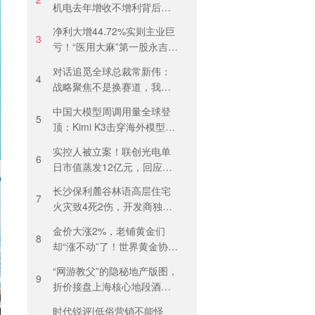
机电去年增收不增利背后：
关税透支订单、北美飓风骤
净利大增44.72%实则主业巨
减
3
亏！“医用大麻”第一股永吉股
份转型阵痛：靠1.18亿私募
对话追觅全球总裁常新伟：
收益“保盈”
4
战略聚焦不是换赛道，我们
会长期深耕物理 AI
中国大模型周调用量全球登
5
顶：Kimi K3击穿海外模型高
溢价壁垒，引爆全球大模型
实控人被立案！联创光电单
价格战
6
日市值蒸发12亿元，回应称
等待调查结果
长沙保利麓谷林语高层住宅
7
火灾致4死2伤，开发商独家
回应
金价大涨2%，老铺黄金们
8
却“涨不动”了！世界黄金协
会：短期内首饰市场难快速
“网游教父”的隐秘地产版图，
回暖
9
折价接盘上海核心地段酒
店，房价曾卖到1200元/晚
时代锐评|低俗营销不能怪