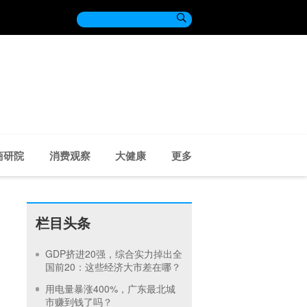

商研院
消费观察
大健康
更多
栏目头条
GDP挤进20强，综合实力掉出全
国前20：这些经济大市差在哪？
用电量暴涨400%，广东最北城
市赚到钱了吗？