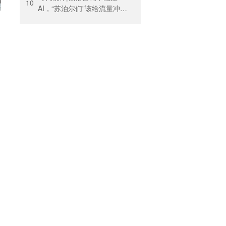
10
AI，“苏泊尔们”该给流量冲动
踩刹车