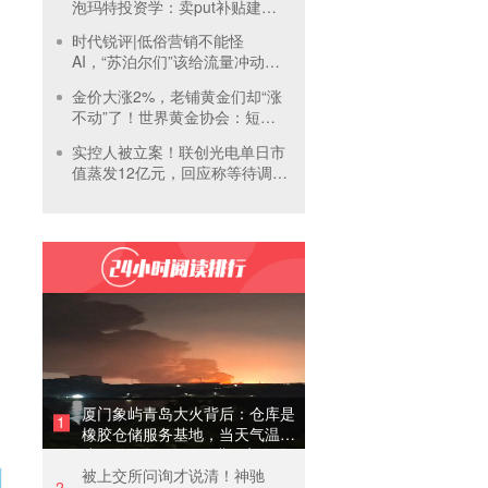
泡玛特投资学：卖put补贴建
仓，买正股吃成长，卖call补贴
时代锐评|低俗营销不能怪
持有
AI，“苏泊尔们”该给流量冲动踩
刹车
金价大涨2%，老铺黄金们却“涨
不动”了！世界黄金协会：短期
内首饰市场难快速回暖
实控人被立案！联创光电单日市
值蒸发12亿元，回应称等待调查
结果
厦门象屿青岛大火背后：仓库是
1
橡胶仓储服务基地，当天气温未
达预警，集团5月刚进行安全管
被上交所问询才说清！神驰
理培训
2