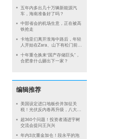
五年内多出几十万辆新能源汽
车，海南准备好了吗？
中部省会的机场生意，正在被高
铁抢走
卡地亚们离开淮海中路后，年轻
人开始在Zara、山下有松门前排
队
十年重仓换来“国产存储巨头”，
合肥拿什么砸出下一家？
编辑推荐
美国设定进口地板价并加征关
税！光伏反内卷再升级，八大硅
料巨头承诺产品售价不低于成本
超360个问题！投资者涌进宇树
交流会提问王兴兴
年内3次重金加仓！段永平的泡