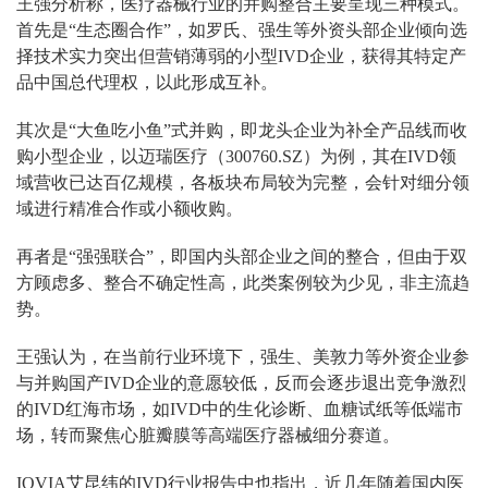
王强分析称，医疗器械行业的并购整合主要呈现三种模式。
首先是“生态圈合作”，如罗氏、强生等外资头部企业倾向选
择技术实力突出但营销薄弱的小型IVD企业，获得其特定产
品中国总代理权，以此形成互补。
其次是“大鱼吃小鱼”式并购，即龙头企业为补全产品线而收
购小型企业，以迈瑞医疗（300760.SZ）为例，其在IVD领
域营收已达百亿规模，各板块布局较为完整，会针对细分领
域进行精准合作或小额收购。
再者是“强强联合”，即国内头部企业之间的整合，但由于双
方顾虑多、整合不确定性高，此类案例较为少见，非主流趋
势。
王强认为，在当前行业环境下，强生、美敦力等外资企业参
与并购国产IVD企业的意愿较低，反而会逐步退出竞争激烈
的IVD红海市场，如IVD中的生化诊断、血糖试纸等低端市
场，转而聚焦心脏瓣膜等高端医疗器械细分赛道。
IQVIA艾昆纬的IVD行业报告中也指出，近几年随着国内医