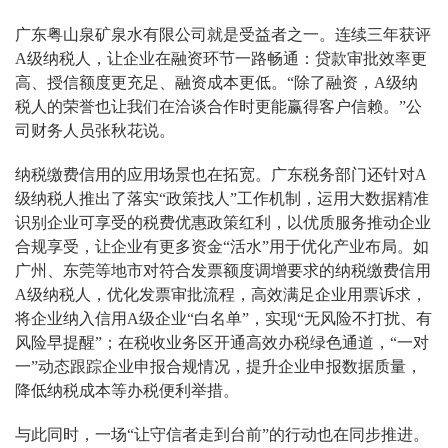
广东粤山泉矿泉水有限公司就是受益者之一。连续三年获评
A级纳税人，让企业在融资环节一路畅通：贷款审批效率更
高、授信额度更充足、融资成本更低。“除了融资，A级纳
税人的荣誉也让我们在洽谈合作时更能赢得客户信赖。”公
司财务人员张秋花说。
纳税缴费信用的应用场景也在拓宽。广东税务部门还针对A
级纳税人推出了落实“政策找人”工作机制，运用大数据精准
识别企业可享受的税费优惠政策红利，以优质服务推动企业
合规享受，让企业有更多资金“活水”用于优化产业布局。如
广州、东莞等地市对符合发票额度调增要求的纳税缴费信用
A级纳税人，优化发票审批流程，高效满足企业用票诉求，
将企业纳入信用A级企业“白名单”，实现“无风险不打扰、有
风险早提醒”；在税收业务区开通高效办税绿色通道，“一对
一”动态跟踪企业申报合规情况，提升企业申报数据质量，
降低纳税成本等办税便利举措。
与此同时，一场“让守信者走到台前”的行动也在同步推进。