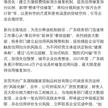
项优化：建立欠缴税费指标渐次修复机制、提高信用修复加
分比例、新增“整体守信修复”、将扣分规则改为“按月合并
计算”等，以更科学的尺度和更有温度的容错空间，引导企
业合规经营。
新办法落地后，为充分释放机制效应，广东税务部门迅速将
工作重心从“事后评价”延伸至“事前提醒”。依托税收大数
据，税务部门建立起信用风险预警机制，提前捕捉企业可能
触发信用扣分的风险点，为不同经营主体提供定制化“健康
体检”，通过“点对点提醒、互动式响应、预防式纠偏”等方
式，加强失信预警，辅导企业自查整改。2025年度，广东税
务累计帮助168.4万户企业及时修复信用问题，最大限度获
得信用修复加分。
东莞市的广东晟颐隆家居制品科技有限公司就曾亲历这样
的“风险化解”。去年，公司持续加大厂房投资建设，财务人
员大部分精力都扑在工程账目上。当地税务部门通过大数据
发现，企业有一笔合同印花税未申报，即将超过申报规定期
限，存在信用评价失分风险，立即联系企业完成申报。“如