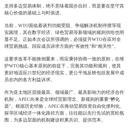
支持多边贸易体制，绝不意味着固步自封，而是要在坚守其
核心价值的基础上与时俱进。
当前，WTO面临着谈判功能受阻、争端解决机制停摆等现
实困境，其在数字经济、绿色贸易等新领域的规则供给也明
显不足。正如本次会议所强调的，必须提升WTO在应对全
球贸易挑战、回应成员诉求方面的“有效性”和“相关性”。
这要求改革不能推倒重来，而应秉持协商一致的原则，在维
护WTO核心基本原则的前提下，完善其功能和规则，使其
更好地适应21世纪的经济现实，更公平地反映包括发展中成
员在内的各方利益诉求。
作为亚太地区层级最高、领域最广、最具影响力的经济合作
机制，APEC向来是全球经贸新理念、新规则的重要“孵化
器”。根据历史经验，APEC在推动贸易投资自由化便利化、
探寻区域经济一体化路径方面，往往能以先行先试的宽松氛
围，为多边层面的机制建设积累共识、提供范本。