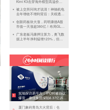
Kimi K3击穿海外模型高溢价壁
垒，引爆全球大模型价格战
被上交所问询才说清！神驰机电
去年增收不增利背后：关税透支
订单、北美飓风骤减
创新药板块大涨，药明康德A股
市值一天涨超380亿！布局GLP-
1面临竞争加剧
广东老板冯康押注算力，奥飞数
据上半年净利猛增123%，但总
负债首超126亿元
实地探访易平方：IPO对赌协议
1
爆雷，康佳集团深陷6.37亿诉讼
泥潭
厦门象屿青岛大火背后：仓
2