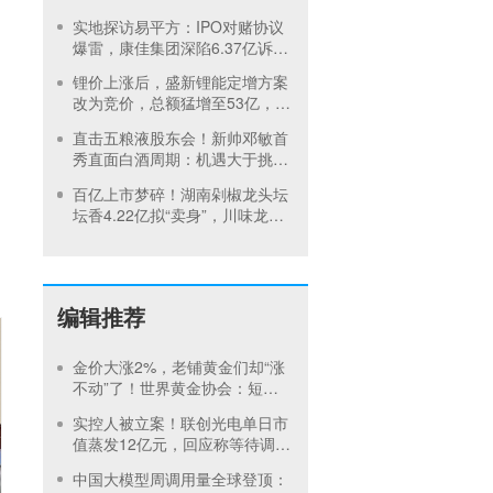
达预警，集团5月刚进行安全管
实地探访易平方：IPO对赌协议
理培训
爆雷，康佳集团深陷6.37亿诉讼
泥潭
锂价上涨后，盛新锂能定增方案
改为竞价，总额猛增至53亿，终
止中创新航华友控股战略合作
直击五粮液股东会！新帅邓敏首
秀直面白酒周期：机遇大于挑
战，不追求短视逐利
百亿上市梦碎！湖南剁椒龙头坛
坛香4.22亿拟“卖身”，川味龙头
天味食品再扩张
编辑推荐
金价大涨2%，老铺黄金们却“涨
不动”了！世界黄金协会：短期
内首饰市场难快速回暖
实控人被立案！联创光电单日市
值蒸发12亿元，回应称等待调查
结果
中国大模型周调用量全球登顶：