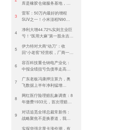
库是橡胶仓储服务基地，当
天气温未达预警，集团5月刚
雷军：50万内最好的增程
进行安全管理培训
3
SUV之一！小米澎程N90
Max预售29.99万元，能否复
净利大增44.72%实则主业巨
制YU7热度？
4
亏！“医用大麻”第一股永吉股
份转型阵痛：靠1.18亿私募
伊力特对大商“动刀”：收
收益“保盈”
5
回“小老窖”经营权，厂商一体
化收入全年增长近三成
容百科技重仓钠电产业化：
6
中报业绩扭亏负债率走高，
百亿扩产承压前行
广东老板冯康押注算力，奥
7
飞数据上半年净利猛增
123%，但总负债首超126亿
网红医疗险理赔乱象调查：8
元
8
年缴费1933元，首次理赔被
卡17天！百万医疗险“宽进严
对话追觅全球总裁常新伟：
出”困住投保人
9
战略聚焦不是换赛道，我们
会长期深耕物理 AI
实探华强北显卡涨价潮，有