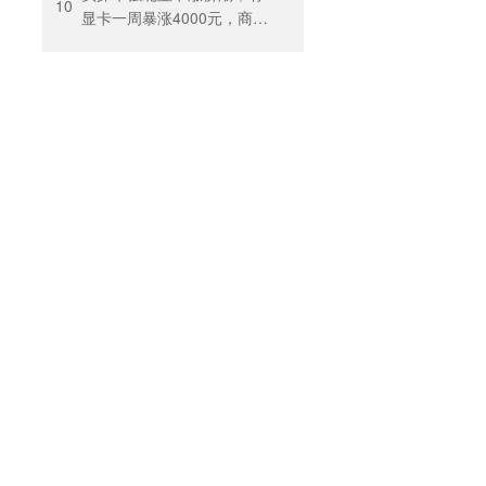
10
显卡一周暴涨4000元，商
户：贵到我都不敢进货