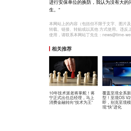
进行安保单位的换防，我认为没有大的
生。”
本网站上的内容（包括但不限于文字、图片及
转载、链接、转贴或以其他 方式使用。违反
使用，请联系本网站丁先生：news@time-week
相关推荐
10年技术派老将掌舵！蒋
覆盖至境全系
宁正式出任总经理，马上
型！至境OS V2.
消费金融转向“技术为王”
即，别克至境
现“快”进化