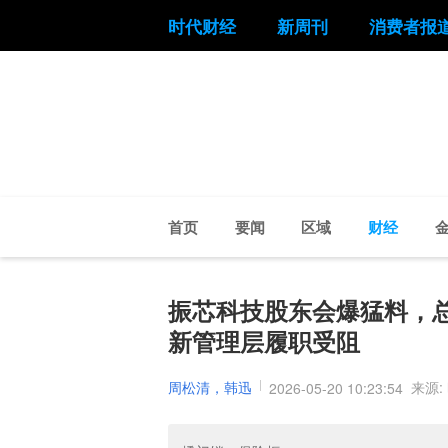
时代财经
新周刊
消费者报
首页
要闻
区域
财经
振芯科技股东会爆猛料，总
新管理层履职受阻
周松清，韩迅
来源:
2026-05-20 10:23:54