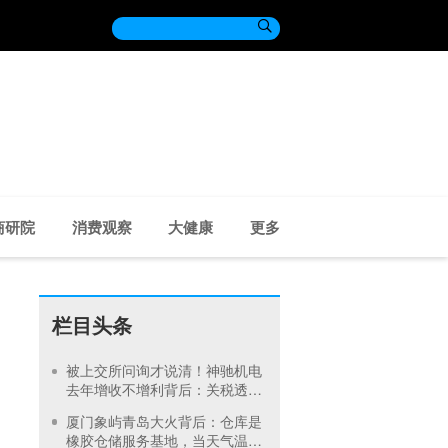

商研院
消费观察
大健康
更多
栏目头条
被上交所问询才说清！神驰机电
去年增收不增利背后：关税透支
订单、北美飓风骤减
厦门象屿青岛大火背后：仓库是
橡胶仓储服务基地，当天气温未