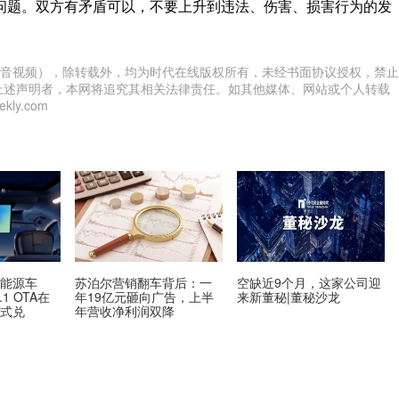
问题。双方有矛盾可以，不要上升到违法、伤害、损害行为的发
音视频），除转载外，均为时代在线版权所有，未经书面协议授权，禁止
上述声明者，本网将追究其相关法律责任。如其他媒体、网站或个人转载
ly.com
新能源车
苏泊尔营销翻车背后：一
空缺近9个月，这家公司迎
1 OTA在
年19亿元砸向广告，上半
来新董秘|董秘沙龙
模式兑
年营收净利润双降