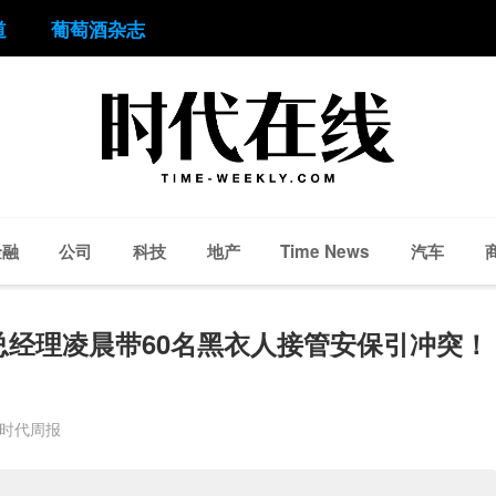
道
葡萄酒杂志
金融
公司
科技
地产
汽车
Time News
经理凌晨带60名黑衣人接管安保引冲突！
 时代周报