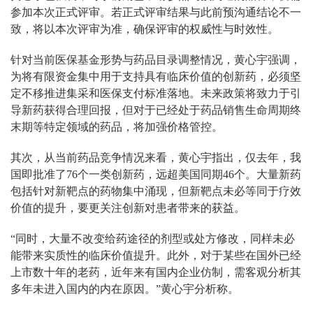
参加本次正式评审。若正式评审结果与此前预沟通结论不一
致，将以本次评审为准，确保评审的权威性与时效性。
针对当前医保基金形势与药品目录调整情况，黄心宇强调，
为将有限资金集中用于支持具有临床价值的创新药，必须坚
定不移推进集采和医保支付标准落地。未来政策将致力于引
导新药获得合理回报，但对于已经处于药品销售生命周期终
末期等特定领域的药品，将加强价格管控。
其次，从当前药品竞争情况来看，黄心宇指出，仅去年，我
国即批准了76个一类创新药，远超美国同期46个。大量新药
包括针对新靶点的药物集中涌现，但新靶点未必等同于疗效
价值的提升，要更关注创新对患者带来的获益。
“同时，大量不改变给药途径的剂型或处方修改，同样未必
能带来实质性的临床价值提升。此外，对于某些在国外已经
上市数十年的老药，近年来有国内企业仿制，需客观分析其
多年未进入国内的内在原因。”黄心宇分析称。