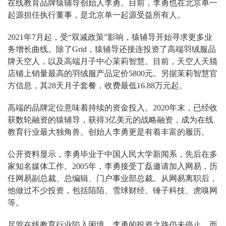
在线教育品牌猿辅导创始人李勇。目前，李勇也在北京单一
起源担任执行董事，是北京单一起源受益所有人。
2021年7月起，受“双减政策”影响，猿辅导开始寻求更多业
务增长曲线。除了Grid，猿辅导还接连投资了高端羽绒服品
牌天空人，以及高端月子中心茉莉智慧。目前，天空人天猫
店铺上销量最高的羽绒服产品定价5800元。另据茉莉智慧官
方信息，其28天月子套餐，收费最低16.88万元起。
高端的品牌定位意味着持续的资金投入。2020年末，已经收
获数轮融资的猿辅导，获得3亿美元的战略融资，成为在线
教育行业最大独角兽。创始人李勇更是有着丰富的履历。
公开资料显示，李勇毕业于中国人民大学新闻系，先后在多
家知名媒体工作。2005年，李勇接受丁磊邀请加入网易，历
任网易副总裁、总编辑、门户事业部总裁。从网易离职后，
他做过不少投资，包括陌陌、雪球财经、锤子科技、虎嗅网
等。
尽管在线教育行业陷入困境，李勇的投资之路仍未停止。而