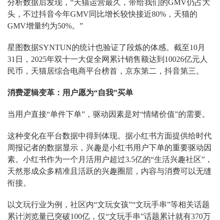
分析数据后发现，“天猫运营最久，带给我们的GMV仍占大
头，不过抖音今年GMV同比增长较快接近80%，天猫的
GMV增量约为50%。”
星图数据SYNTUN的统计也验证了段炼的体感。截至10月
31日，2025年双十一大促全网累计销售额达到10026亿元人
民币，天猫居综合电商平台榜首，京东第二，抖音第三。
消费逻辑变革：用户愿为“自我”买单
当用户直接“单件下单”，驱动因素是对“情绪价值”的需要。
这种变化在平台数据中得到体现。据小红书方面提供给时代
周报记者的数据显示，兴趣是小红书用户下单的重要驱动因
素。小红书作为一个月活用户超过3.5亿的“生活兴趣社区”，
天然形成众多精准且活跃的兴趣圈层，内容与消费可以无缝
衔接。
以文玩行业为例，社区内“文玩女孩”“文玩手串”等相关话题
累计浏览量已突破100亿，仅“文玩手串”话题累计就有370万