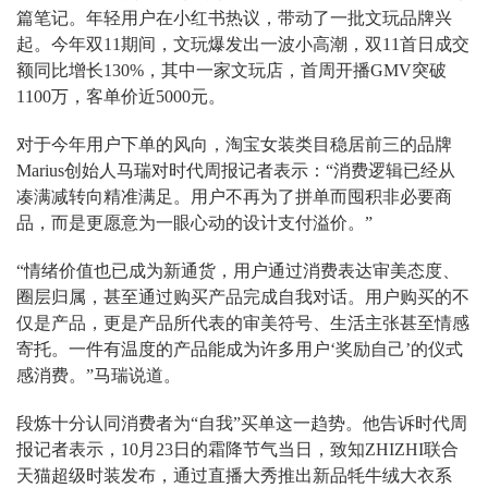
篇笔记。年轻用户在小红书热议，带动了一批文玩品牌兴
起。今年双11期间，文玩爆发出一波小高潮，双11首日成交
额同比增长130%，其中一家文玩店，首周开播GMV突破
1100万，客单价近5000元。
对于今年用户下单的风向，淘宝女装类目稳居前三的品牌
Marius创始人马瑞对时代周报记者表示：“消费逻辑已经从
凑满减转向精准满足。用户不再为了拼单而囤积非必要商
品，而是更愿意为一眼心动的设计支付溢价。”
“情绪价值也已成为新通货，用户通过消费表达审美态度、
圈层归属，甚至通过购买产品完成自我对话。用户购买的不
仅是产品，更是产品所代表的审美符号、生活主张甚至情感
寄托。一件有温度的产品能成为许多用户‘奖励自己’的仪式
感消费。”马瑞说道。
段炼十分认同消费者为“自我”买单这一趋势。他告诉时代周
报记者表示，10月23日的霜降节气当日，致知ZHIZHI联合
天猫超级时装发布，通过直播大秀推出新品牦牛绒大衣系