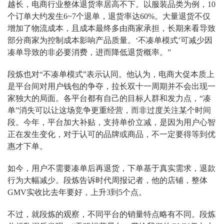
越长，电商行业整体退货率居高不下。以服装品类为例，10
个订单大约发生6~7个退单，退货率达60%。大量退货不仅
增加了物流成本，且成本最终多由商家承担，长期来看导致
部分商家为控制成本影响产品质量。‘不凑单模式’可减少因
凑单导致的非必要消费，进而降低退货概率。”
段炼也对“不凑单模式”表示认同。他认为，电商大促本质上
是平台间对用户钱包的争夺，拉长双十一周期并不会出现一
家独大的局面。各平台都有自己的目标人群和发力点，“凑
单”消失可以让这场竞争更重经营，而非过度关注某个时间
段。今年，平台加大补贴，支持单价立减，是因为用户心智
正在发生变化，对于认可的品牌或商品，不一定要得等到优
惠才下单。
如今，用户不需要凑单后再退货，下单基于真实需求，退款
行为大幅减少。段炼告诉时代周报记者，他的店铺，整体
GMV实收比去年要好，上升3到5个点。
不过，就段炼的观察，不同平台的销量特点略有不同。段炼