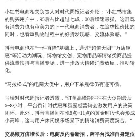
小红书电商相关负责人对时代周报记者介绍：“小红书市集
的购买用户中，95后占比超过七成，00后增速最猛。这群既
有消费力也有审美力的下一代电商消费者，在追求性价比的
同时，也看重购物过程中的好货发现感、交流体验感。”
抖音电商也在“一件直降”基础上，通过“超值天团”“万店钜
惠”等活动为潮玩、博物馆文创、宠物用品等情绪类商品提
供流量扶持与直播专场，进一步放大情绪消费效应，推动转
化。
“马拉松式”的电商大促中，用户下单规律仍有迹可循。
马瑞对时代周报记者透露，“订单高峰期往往在大促期最后
6~8小时，平台倒计时优惠和氛围感营销会激发用户的决策
闭环。此外，抖音直播间在晚8点~11点的黄金时段也会形成
小高峰，这与用户休闲娱乐场景下的情绪消费高度契合。”
交易额万倍增长后：
电商反内卷新招
，
跨平台
找准自身定位