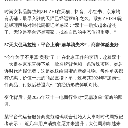
时尚女装品牌致知ZHIZHI在天猫、抖音、小红书、京东均
有店铺，最早入驻的天猫已经运营8年之久。致知ZHIZHI副
总经理段炼对时代周报记者感叹：“双十一确实越来越淡
了。无论是平台还是商家，找准自己的生态位很重要。”
57天大促马拉松：平台上演“凑单消失术”，商家体感变好
“今年终于不用算‘奥数’了！”在北京工作的李萌，趁着双十
一大促在京东直接下单一款名牌背包和一条珍珠项链。她告
诉时代周报记者，这是她送给闺蜜的新婚礼物。每件单买都
有优惠，价值千元的商品直接下单，这与其2024年“加购七
件商品、付款后秒退六件”的经历形成鲜明对比。
变化背后，是2025年双十一电商行业对“无需凑单”策略的跟
进。
某平台代运营服务商魔范璐玛联合创始人大卓对时代周报记
者表示：“近几年用户消费意愿并未提升，大促周期却越来