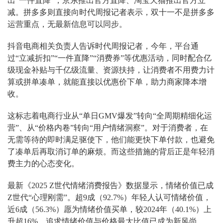
出“一件直降”，京东推出官方直降、淘宝天猫推出官方立
减。拼多多则直接向时代周报记者表示，双十一不是拼多多
运营重点，无最新信息可以同步。
抖音电商相关负责人告诉时代周报记者，今年，平台通
过“立减折扣”“一件直降”“消费券”等优惠活动，同时配合亿
级现金补贴与千亿级流量、资源扶持，让消费者不用费力计
算或拼单凑单，就能直接以优惠价下单，助力商家降本增
收。
这标志着电商行业从“单日GMV爆发”转向“全周期精细化运
营”、从“价格内卷”转向“用户情绪洞察”。对于消费者，在
无需等待的即时满足驱使下，他们能更快下单付款，也避免
了凑单后再取消订单的麻烦。而这些措施的背后正是年轻消
费主力的心态变化。
最新《2025 Z世代情绪消费报告》数据显示，情绪价值已成
Z世代“心理刚需”。超9成（92.7%）年轻人认可情绪价值，
近6成（56.3%）愿为情绪价值买单，较2024年（40.1%）上
升超16%，追求情绪价值与价格最大比值已成为新风尚。