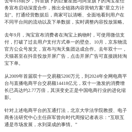
去年618前夕，抖音旗下的巨量星图与阿里旗下的淘宝星任
务宣布启动深度合作，推出全链路内容营销方案“星立方计
划”。打通经营数据后，商家可以清晰、全面地看到用户在
不同平台间的流动以及下单数据，实时调整内容投放策略。
去年9月，淘宝宣布消费者在淘宝上购物时，可使用微信支
付，打破了过去用户支付方式单一的壁垒。10月，京东物流
官方公众号发文，宣布与淘天集团达成合作。去年双十一，
天猫甚至在抖音投放开屏广告，点击开屏广告可直接跳转淘
宝下单。
从2009年首届双十一交易额5200万元，到2024年全网电商平
台与直播电商平台交易额14418亿元，双十一激发的消费增
长已高达约2.77万倍，其演变史正是中国电商行业的进化缩
影。
针对上述电商平台的互通打法，北京大学法学院教授、电子
商务法研究中心主任薛军曾向时代周报记者表示：“互联互
通是市场发展，水到渠成的事情。”